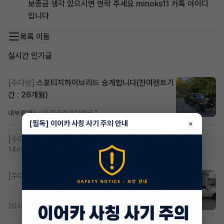
보증금 생각 있으시면 연락 주세요 minoks11 카톡 아이디
입니다
목록 이동
실시간 인기글
[수다방]
스포티지하이브리드 승계합니다(잔여렌트기
간 : 26개월)
내부결재
8시간 전
조회 811
댓글 1
[필독] 이어카 사칭 사기 주의 안내
×
[수다방]
저신용 무심사 or 신차 렌트 찾으시는분!!
14시간 전
조회 420
댓글 2
[수다방]
K8 하이브리드 (풀옵션) 758,780원
20시간 전
조회 369
댓글 2