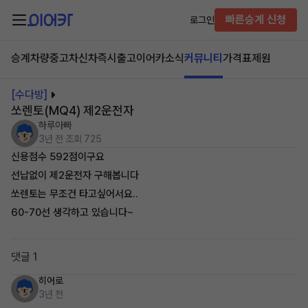
빠른승계 신청
로그인
승계차량
중고차
신차즉시출고
이어카소식
커뮤니티
가격표
제원
[수다방]
쏘렌토(MQ4) 제2운전자
하루아빠
3년 전
조회 725
신용점수 592점이구요
선납없이 제2운전자 구해봅니다
쏘렌토는 무조건 타고싶어서요..
60-70선 생각하고 있습니다~
댓글 1
히어로
3년 전