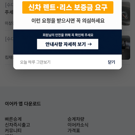
[수다방]
Gv70 승계자분 구합니다 지원금 협의연락
주세요
이상진
2일 전
조회 184
댓글 1
[수다방]
소렌토 2.5 T&스타리아9인승디젤 2운전자
킴재섭
2일 전
조회 100
댓글 3
오늘 하루 그만보기
닫기
이어카 앱 다운로드
빠른승계
승계차량
신차즉시출고
이어카소식
커뮤니티
가격표