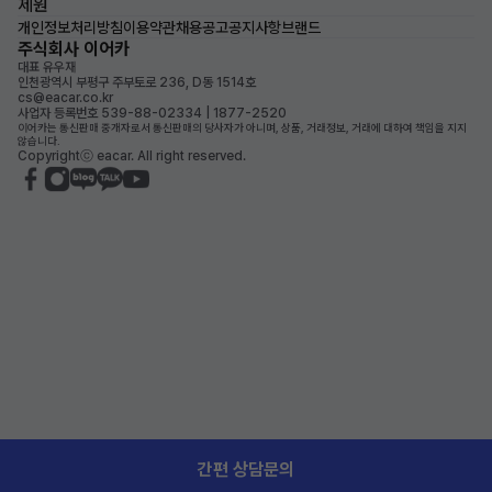
제원
개인정보처리방침
이용약관
채용공고
공지사항
브랜드
주식회사 이어카
대표 유우재
인천광역시 부평구 주부토로 236, D동 1514호
cs@eacar.co.kr
사업자 등록번호 539-88-02334 | 1877-2520
이어카는 통신판매 중개자로서 통신판매의 당사자가 아니며, 상품, 거래정보, 거래에 대하여 책임을 지지
않습니다.
Copyrightⓒ eacar. All right reserved.
간편 상담문의