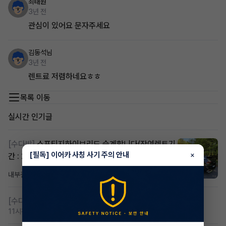
최태원
3년 전
관심이 있어요 문자주세요
김동석님
3년 전
렌트료 저렴하네요ㅎㅎ
목록 이동
실시간 인기글
[수다방]
스포티지하이브리드 승계합니다(잔여렌트기
[필독] 이어카 사칭 사기 주의 안내
×
간 : 26개월)
내부결재
5시간 전
조회 811
댓글 1
[수다방]
저신용 무심사 or 신차 렌트 찾으시는분!!
11시간 전
조회 420
댓글 2