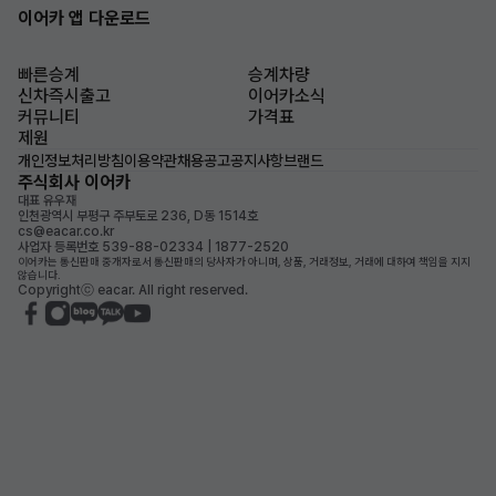
이어카 앱 다운로드
빠른승계
승계차량
신차즉시출고
이어카소식
커뮤니티
가격표
제원
개인정보처리방침
이용약관
채용공고
공지사항
브랜드
주식회사 이어카
대표 유우재
인천광역시 부평구 주부토로 236, D동 1514호
cs@eacar.co.kr
사업자 등록번호 539-88-02334 | 1877-2520
이어카는 통신판매 중개자로서 통신판매의 당사자가 아니며, 상품, 거래정보, 거래에 대하여 책임을 지지
않습니다.
Copyrightⓒ eacar. All right reserved.