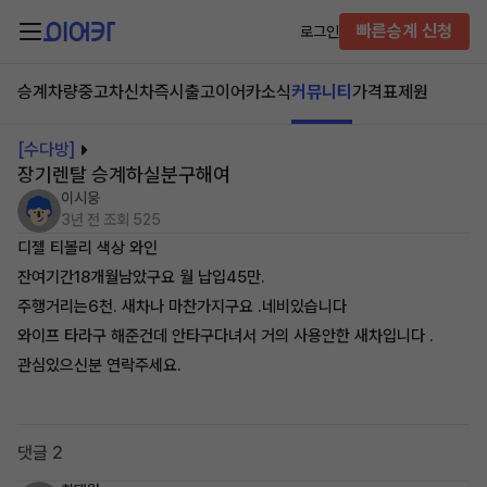
빠른승계 신청
로그인
승계차량
중고차
신차즉시출고
이어카소식
커뮤니티
가격표
제원
[수다방]
장기렌탈 승계하실분구해여
이시웅
3년 전
조회 525
디젤 티볼리 색상 와인
잔여기간18개월남았구요 월 납입45만.
주행거리는6천. 새차나 마찬가지구요 .네비있습니다
와이프 타라구 해준건데 안타구다녀서 거의 사용안한 새차입니다 .
관심있으신분 연락주세요.
댓글 2