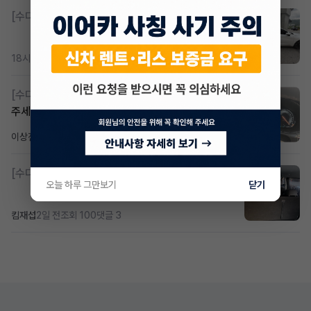
[수다방]
K8 하이브리드 (풀옵션) 758,780원
18시간 전
조회 367
댓글 2
[수다방]
Gv70 승계자분 구합니다 지원금 협의연락
주세요
이상진
2일 전
조회 184
댓글 1
[수다방]
소렌토 2.5 T&스타리아9인승디젤 2운전자
오늘 하루 그만보기
닫기
킴재섭
2일 전
조회 100
댓글 3