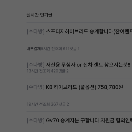
실시간 인기글
[수다방]
내부결재
6시간 전
조회 811
댓글 1
[수다방]
저신용 무심사 or 신차 렌트 찾으시는분!!
13시간 전
조회 420
댓글 2
[수다방]
K8 하이브리드 (풀옵션) 758,780원
19시간 전
조회 367
댓글 2
[수다방]
Gv70 승계자분 구합니다 지원금 협의