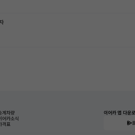
전자
승계차량
이어카 앱 다운
이어카소식
가격표