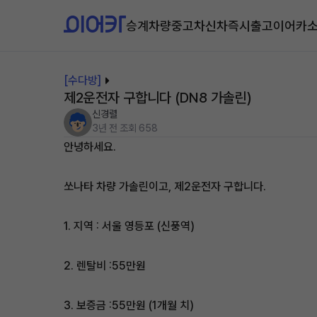
승계차량
중고차
신차즉시출고
이어카
[수다방]
제2운전자 구합니다 (DN8 가솔린)
신경렬
3년 전
조회 658
안녕하세요.
쏘나타 차량 가솔린이고, 제2운전자 구합니다.
1. 지역 : 서울 영등포 (신풍역)
2. 렌탈비 :55만원
3. 보증금 :55만원 (1개월 치)