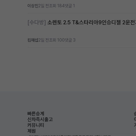
이상진
2일 전
조회 184
댓글 1
[수다방]
소렌토 2.5 T&스타리아9인승디젤 2운
킴재섭
2일 전
조회 100
댓글 3
빠른승계
신차즉시출고
커뮤니티
제원