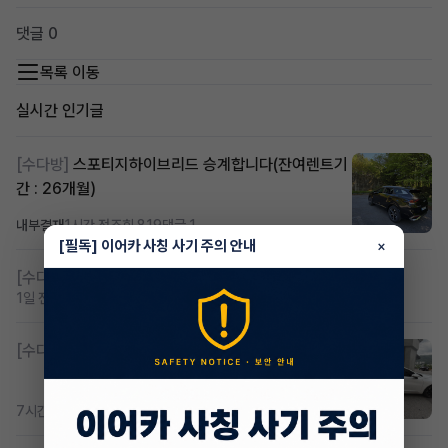
댓글 0
목록 이동
실시간 인기글
[수다방]
스포티지하이브리드 승계합니다(잔여렌트기
간 : 26개월)
내부결재
1시간 전
조회 819
댓글 1
[필독] 이어카 사칭 사기 주의 안내
×
[수다방]
저신용 무심사 or 신차 렌트 찾으시는분!!
1일 전
조회 426
댓글 2
[수다방]
K8 하이브리드 (풀옵션) 758,780원
7시간 전
조회 380
댓글 3