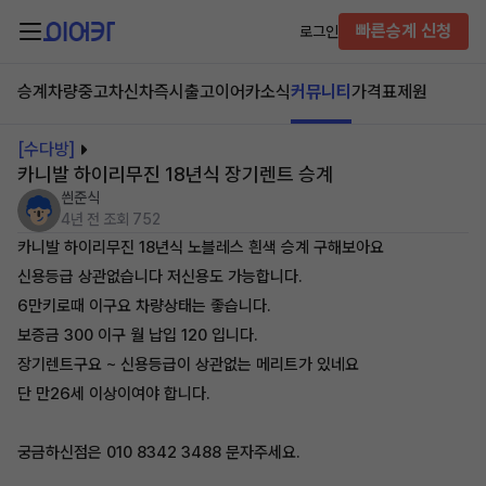
빠른승계 신청
로그인
승계차량
중고차
신차즉시출고
이어카소식
커뮤니티
가격표
제원
[수다방]
카니발 하이리무진 18년식 장기렌트 승계
씐준식
4년 전
조회 752
카니발 하이리무진 18년식 노블레스 흰색 승계 구해보아요
신용등급 상관없습니다 저신용도 가능합니다.
6만키로때 이구요 차량상태는 좋습니다.
보증금 300 이구 월 납입 120 입니다.
장기렌트구요 ~ 신용등급이 상관없는 메리트가 있네요
단 만26세 이상이여야 합니다.
궁금하신점은 010 8342 3488 문자주세요.