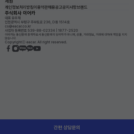
제원
개인정보처리방침
이용약관
채용공고
공지사항
브랜드
주식회사 이어카
대표 유우재
인천광역시 부평구 주부토로 236, D동 1514호
cs@eacar.co.kr
사업자 등록번호 539-88-02334 | 1877-2520
이어카는 통신판매 중개자로서 통신판매의 당사자가 아니며, 상품, 거래정보, 거래에 대하여 책임을 지지
않습니다.
Copyrightⓒ eacar. All right reserved.
간편 상담문의