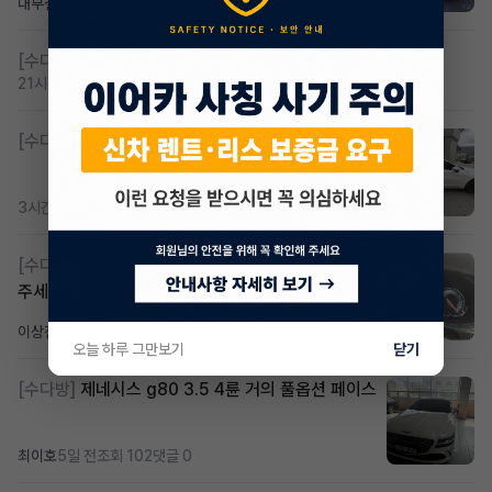
내부결재
15시간 전
조회 815
댓글 1
[수다방]
저신용 무심사 or 신차 렌트 찾으시는분!!
21시간 전
조회 424
댓글 2
[수다방]
K8 하이브리드 (풀옵션) 758,780원
3시간 전
조회 372
댓글 3
[수다방]
Gv70 승계자분 구합니다 지원금 협의연락
주세요
이상진
2일 전
조회 185
댓글 1
오늘 하루 그만보기
닫기
[수다방]
제네시스 g80 3.5 4륜 거의 풀옵션 페이스
최이호
5일 전
조회 102
댓글 0