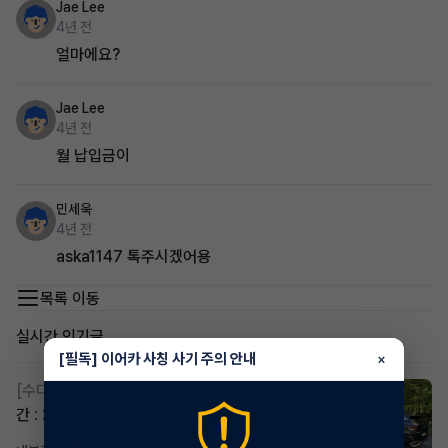
Jae Lee
4년 전
얼마에요?
Jae Lee
4년 전
월 납입금이
민세욱
4년 전
aska1147 톡주시겠어용
목록 이동
실시간 인기글
[필독] 이어카 사칭 사기 주의 안내
×
[수다방]
스포티지하이브리드 승계합니다(잔여렌트기
간 : 26개월)