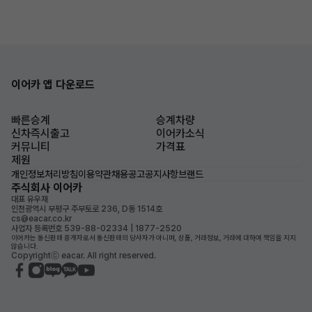
이어카 앱 다운로드
빠른승계
승계차량
신차즉시출고
이어카소식
커뮤니티
가격표
제원
개인정보처리방침
이용약관
채용공고
공지사항
브랜드
주식회사 이어카
대표 유우재
인천광역시 부평구 주부토로 236, D동 1514호
cs@eacar.co.kr
사업자 등록번호 539-88-02334 | 1877-2520
이어카는 통신판매 중개자로서 통신판매의 당사자가 아니며, 상품, 거래정보, 거래에 대하여 책임을 지지
않습니다.
Copyrightⓒ eacar. All right reserved.