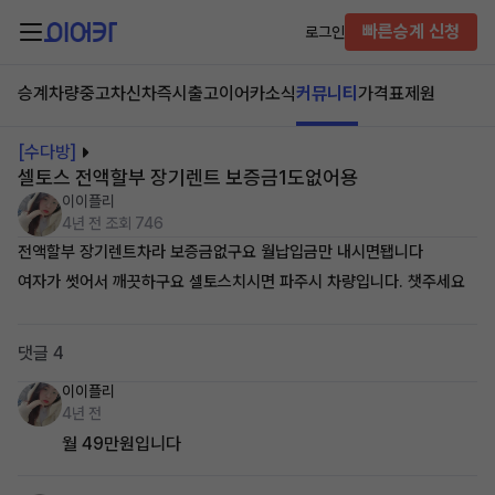
빠른승계 신청
로그인
승계차량
중고차
신차즉시출고
이어카소식
커뮤니티
가격표
제원
[수다방]
셀토스 전액할부 장기렌트 보증금1도없어용
이이플리
4년 전
조회 746
전액할부 장기렌트차라 보증금없구요 월납입금만 내시면됍니다
여자가 썻어서 깨끗하구요 셀토스치시면 파주시 차량입니다. 챗주세요
댓글 4
이이플리
4년 전
월 49만원입니다