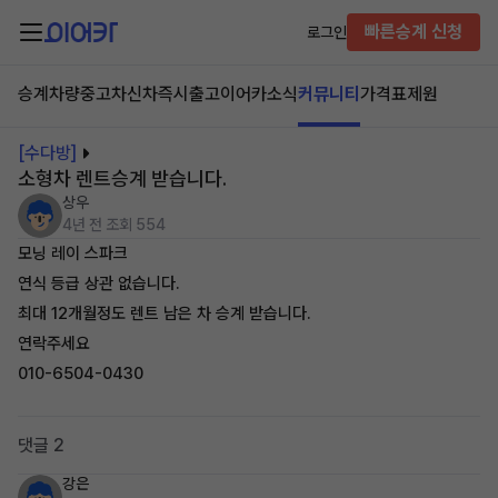
빠른승계 신청
로그인
승계차량
중고차
신차즉시출고
이어카소식
커뮤니티
가격표
제원
[수다방]
소형차 렌트승계 받습니다.
상우
4년 전
조회 554
모닝 레이 스파크
연식 등급 상관 없습니다.
최대 12개월정도 렌트 남은 차 승계 받습니다.
연락주세요
010-6504-0430
댓글 2
강은