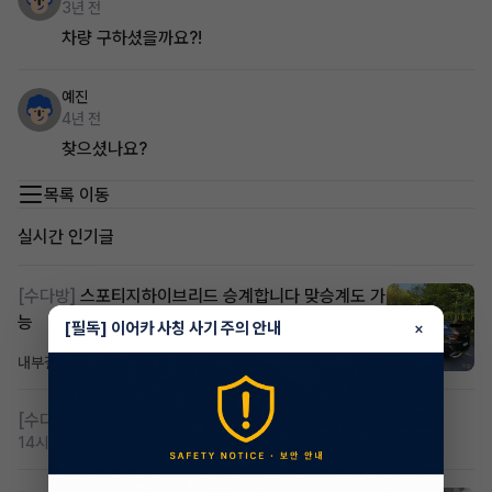
3년 전
차량 구하셨을까요?!
예진
4년 전
찾으셨나요?
목록 이동
실시간 인기글
[수다방]
스포티지하이브리드 승계합니다 맞승계도 가
능
[필독] 이어카 사칭 사기 주의 안내
×
내부결재
5시간 전
조회 844
댓글 1
[수다방]
저신용 무심사 or 신차 렌트 찾으시는분!!
14시간 전
조회 474
댓글 3