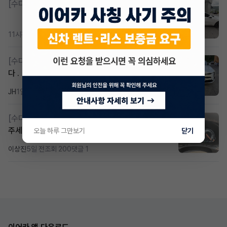
[수다방]
K8 하이브리드 (풀옵션) 758,780원
11시간 전
조회 417
댓글 3
[수다방]
k8 하브 203하 2159 제2운전자 사기입니
다 .
JH
1일 전
조회 343
댓글 2
[수다방]
Gv70 승계자분 구합니다 지원금 협의연락
주세요
오늘 하루 그만보기
닫기
이상진
5일 전
조회 200
댓글 1