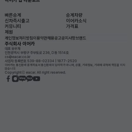
이어카 앱 다운로드
빠른승계
승계차량
신차즉시출고
이어카소식
커뮤니티
가격표
제원
개인정보처리방침
이용약관
채용공고
공지사항
브랜드
주식회사 이어카
대표 유우재
인천광역시 부평구 주부토로 236, D동 1514호
cs@eacar.co.kr
사업자 등록번호 539-88-02334 | 1877-2520
이어카는 통신판매 중개자로서 통신판매의 당사자가 아니며, 상품, 거래정보, 거래에 대하여 책임을 지지
않습니다.
Copyrightⓒ eacar. All right reserved.