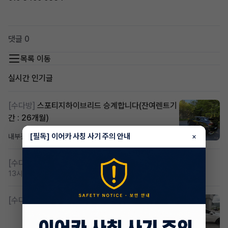
댓글 0
목록 이동
실시간 인기글
[수다방]
스포티지하이브리드 승계합니다(잔여렌트기
간 : 26개월)
[필독] 이어카 사칭 사기 주의 안내
×
내부결재
6시간 전
조회 811
댓글 1
[수다방]
저신용 무심사 or 신차 렌트 찾으시는분!!
13시간 전
조회 420
댓글 2
[수다방]
K8 하이브리드 (풀옵션) 758,780원