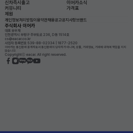
신차즉시출고
이어카소식
커뮤니티
가격표
제원
개인정보처리방침
이용약관
채용공고
공지사항
브랜드
주식회사 이어카
대표 유우재
인천광역시 부평구 주부토로 236, D동 1514호
cs@eacar.co.kr
사업자 등록번호 539-88-02334 | 1877-2520
이어카는 통신판매 중개자로서 통신판매의 당사자가 아니며, 상품, 거래정보, 거래에 대하여 책임을 지지
않습니다.
Copyrightⓒ eacar. All right reserved.