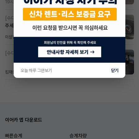
19시간 전
조회 367
댓글 2
[수다방]
Gv70 승계자분 구합니다 지원금 협의연락
주세요
이상진
2일 전
조회 184
댓글 1
[수다방]
소렌토 2.5 T&스타리아9인승디젤 2운전자
오늘 하루 그만보기
닫기
킴재섭
2일 전
조회 100
댓글 3
이어카 앱 다운로드
빠른승계
승계차량