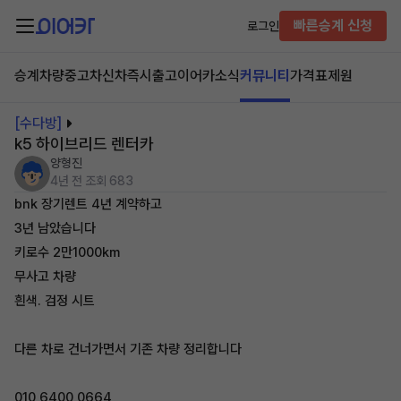
빠른승계 신청
로그인
승계차량
중고차
신차즉시출고
이어카소식
커뮤니티
가격표
제원
[수다방]
k5 하이브리드 렌터카
양형진
4년 전
조회 683
bnk 장기렌트 4년 계약하고
3년 남았습니다
키로수 2만1000km
무사고 차량
흰색. 검정 시트
다른 차로 건너가면서 기존 차량 정리합니다
010 6400 0664