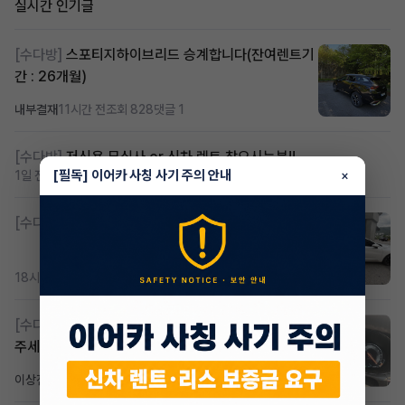
실시간 인기글
[수다방]
스포티지하이브리드 승계합니다(잔여렌트기
간 : 26개월)
내부결재
11시간 전
조회 828
댓글 1
[수다방]
저신용 무심사 or 신차 렌트 찾으시는분!!
[필독] 이어카 사칭 사기 주의 안내
1일 전
조회 433
댓글 2
×
[수다방]
K8 하이브리드 (풀옵션) 758,780원
18시간 전
조회 390
댓글 3
[수다방]
Gv70 승계자분 구합니다 지원금 협의연락
주세요
이상진
3일 전
조회 190
댓글 1