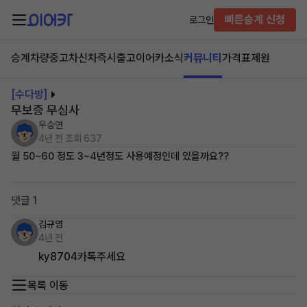
빠른승계 신청
로그인
승계차량
중고차
신차즉시출고
이어카소식
커뮤니티
가격표
제원
[수다방]
무보증 무심사
우승연
4년 전
조회 637
월 50~60 정도 3~4년정도 사용예정인데 있을까요??
댓글 1
김규영
4년 전
ky8704카톡주세요
목록 이동