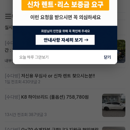
차량관심잇습니다 연락처 알수잇을지요
목록 이동
실시간 인기글
[수다방]
스포티지하이브리드 승계합니다(잔여렌트기
간 : 26개월)
오늘 하루 그만보기
닫기
내부결재
7시간 전
조회 821
댓글 1
[수다방]
저신용 무심사 or 신차 렌트 찾으시는분!!
1일 전
조회 430
댓글 2
[수다방]
K8 하이브리드 (풀옵션) 758,780원
13시간 전
조회 387
댓글 3
[수다방]
Gv70 승계자분 구합니다 지원금 협의연락