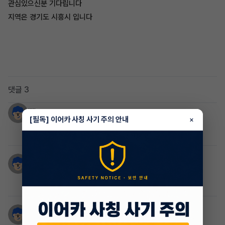
관심있으신분 기다립니다
지역은 경기도 시흥시 입니다
댓글 3
.....
4년 전
[필독] 이어카 사칭 사기 주의 안내
×
혹시 연 몇키로인지 알수있을까요?
박시현
4년 전
네
임대한
4년 전