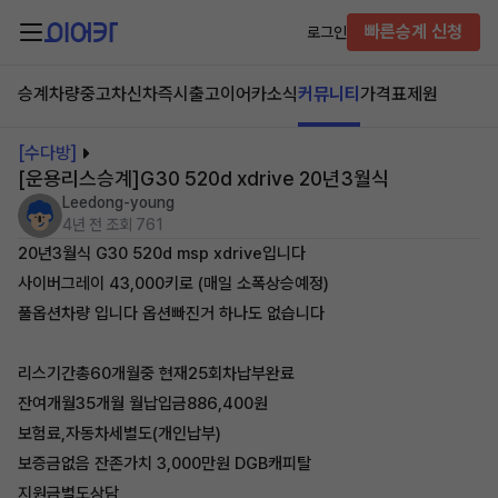
빠른승계 신청
로그인
승계차량
중고차
신차즉시출고
이어카소식
커뮤니티
가격표
제원
[수다방]
[운용리스승계]G30 520d xdrive 20년3월식
Leedong-young
4년 전
조회 761
20년3월식 G30 520d msp xdrive입니다
사이버그레이 43,000키로 (매일 소폭상승예정)
풀옵션차량 입니다 옵션빠진거 하나도 없습니다
리스기간총60개월중 현재25회차납부완료
잔여개월35개월 월납입금886,400원
보험료,자동차세별도(개인납부)
보증금없음 잔존가치 3,000만원 DGB캐피탈
지원금별도상담