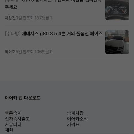
주세요
이상진
3일 전
조회 187
댓글 1
[수다방]
제네시스 g80 3.5 4륜 거의 풀옵션 페이스
최이호
5일 전
조회 106
댓글 0
이어카 앱 다운로드
빠른승계
승계차량
신차즉시출고
이어카소식
커뮤니티
가격표
제원