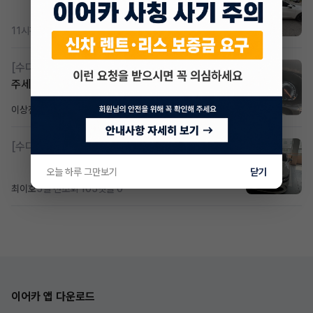
11시간 전
조회 385
댓글 3
[수다방]
Gv70 승계자분 구합니다 지원금 협의연락
주세요
이상진
2일 전
조회 187
댓글 1
[수다방]
제네시스 g80 3.5 4륜 거의 풀옵션 페이스
오늘 하루 그만보기
닫기
최이호
5일 전
조회 105
댓글 0
이어카 앱 다운로드