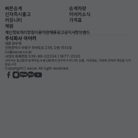
빠른승계
승계차량
신차즉시출고
이어카소식
커뮤니티
가격표
제원
개인정보처리방침
이용약관
채용공고
공지사항
브랜드
주식회사 이어카
대표 유우재
인천광역시 부평구 주부토로 236, D동 1514호
cs@eacar.co.kr
사업자 등록번호 539-88-02334 | 1877-2520
이어카는 통신판매 중개자로서 통신판매의 당사자가 아니며, 상품, 거래정보, 거래에 대하여 책임을 지지
않습니다.
Copyrightⓒ eacar. All right reserved.