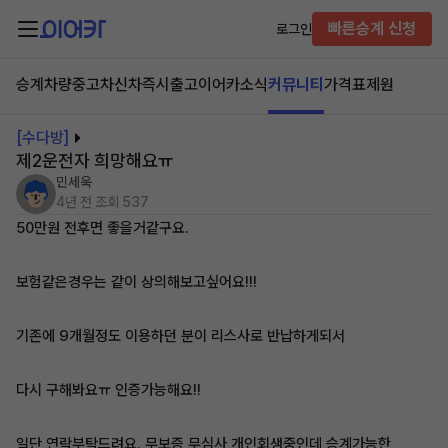
빠른승계 신청
로그인
승계차량
중고차
신차즉시출고
이어카소식
커뮤니티
가격표
제원
[수다방]
제2운전자 희망해요ㅠ
민세욱
4년 전
조회 537
50만원 전후면 좋을거같구요.
보험같은경우는 같이 상의해보고싶어요!!!
기존에 9개월정도 이용하던 분이 리스사로 반납하게되서
다시 구해봐요ㅠ 인증가능해요!!
일단 연락부탁드려요. 무보증 무심사 개인회생중인데 승계가능한