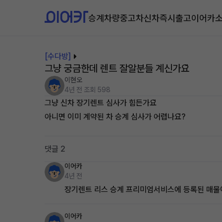
승계차량
중고차
신차즉시출고
이어카
[수다방]
그냥 궁금한데 렌트 잘알분들 계신가요̆̈
이현오
4년 전
조회 598
그냥 신차 장기렌트 심사가 힘든가요̆̈
아니면 이미 계약된 차 승계 심사가 어렵나요̆̈?
댓글 2
이어카
4년 전
장기렌트 리스 승계 프리미엄서비스에 등록된 매물
이어카