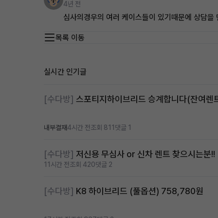
4년 전
심사의경우의 여러 케이스들이 있기때문에 상담을
목록 이동
실시간 인기글
[수다방]
내부결재
4시간 전
조회 811
댓글 1
[수다방]
저신용 무심사 or 신차 렌트 찾으시는분!!
11시간 전
조회 420
댓글 2
[수다방]
K8 하이브리드 (풀옵션) 758,780원