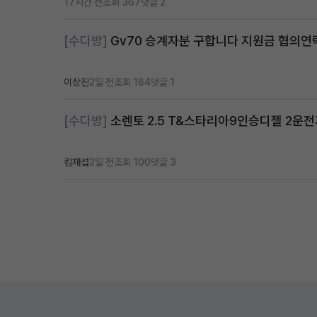
17시간 전
조회 367
댓글 2
[수다방]
Gv70 승계자분 구합니다 지원금 협의
이상진
2일 전
조회 184
댓글 1
[수다방]
소렌토 2.5 T&스타리아9인승디젤 2운
킴재섭
2일 전
조회 100
댓글 3