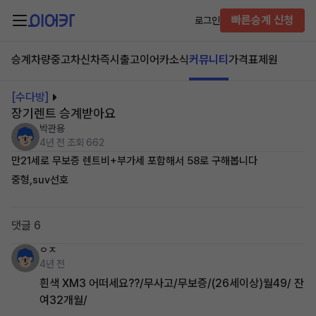
빠른승계 신청
로그인
승계차량
중고차
신차즉시출고
이어카소식
커뮤니티
가격표
제원
[수다방]
장기렌트 승계받아요
박관용
4년 전
조회 662
만21세로 무보증 렌트비+부가세 포함해서 58로 구해봅니다
중형,suv선호
댓글 6
ㅇㅈ
4년 전
흰색 XM3 어떠세요??/무사고/무보증/(26세이상)월49/ 잔
여32개월/