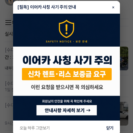
4년 전
[필독] 이어카 사칭 사기 주의 안내
×
01058789552 셀토스 k5 쏘나타 니로 스포티지 연락
목록 이동
실시간 인기글
[수다방]
스포티지하이브리드 승계합니다(잔여렌트기
간 : 26개월)
내부결재
3시간 전
조회 819
댓글 1
[수다방]
저신용 무심사 or 신차 렌트 찾으시는분!!
1일 전
조회 427
댓글 2
[수다방]
K8 하이브리드 (풀옵션) 758,780원
9시간 전
조회 382
댓글 3
오늘 하루 그만보기
닫기