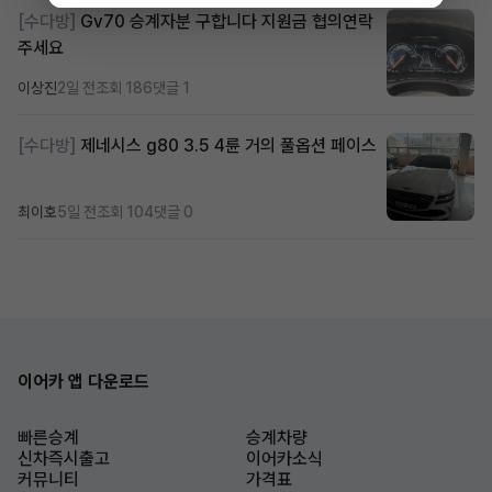
[수다방]
Gv70 승계자분 구합니다 지원금 협의연락
주세요
이상진
2일 전
조회 186
댓글 1
[수다방]
제네시스 g80 3.5 4륜 거의 풀옵션 페이스
최이호
5일 전
조회 104
댓글 0
이어카 앱 다운로드
빠른승계
승계차량
신차즉시출고
이어카소식
커뮤니티
가격표