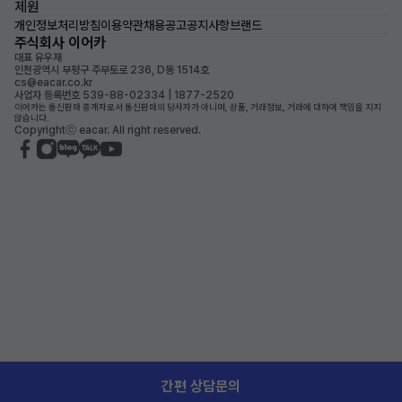
제원
개인정보처리방침
이용약관
채용공고
공지사항
브랜드
주식회사 이어카
대표 유우재
인천광역시 부평구 주부토로 236, D동 1514호
cs@eacar.co.kr
사업자 등록번호 539-88-02334 | 1877-2520
이어카는 통신판매 중개자로서 통신판매의 당사자가 아니며, 상품, 거래정보, 거래에 대하여 책임을 지지
않습니다.
Copyrightⓒ eacar. All right reserved.
간편 상담문의