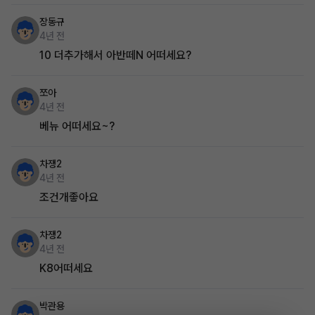
장동규
4년 전
10 더추가해서 아반떼N 어떠세요?
쪼아
4년 전
베뉴 어떠세요~?
차쟁2
4년 전
조건개좋아요
차쟁2
4년 전
K8어떠세요
박관용