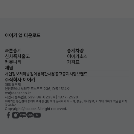
이어카 앱 다운로드
빠른승계
승계차량
신차즉시출고
이어카소식
커뮤니티
가격표
제원
개인정보처리방침
이용약관
채용공고
공지사항
브랜드
주식회사 이어카
대표 유우재
인천광역시 부평구 주부토로 236, D동 1514호
cs@eacar.co.kr
사업자 등록번호 539-88-02334 | 1877-2520
이어카는 통신판매 중개자로서 통신판매의 당사자가 아니며, 상품, 거래정보, 거래에 대하여 책임을 지지
않습니다.
Copyrightⓒ eacar. All right reserved.