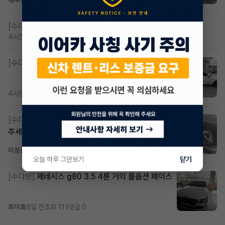
내부결재
1일 전
조회 835
댓글 1
[수다방]
저신용 무심사 or 신차 렌트 찾으시는분!!
4시간 전
조회 442
댓글 2
[수다방]
K8 하이브리드 (풀옵션) 758,780원
4시간 전
조회 399
댓글 3
[수다방]
Gv70 승계자분 구합니다 지원금 협의연락
주세요
이상진
3일 전
조회 194
댓글 1
오늘 하루 그만보기
닫기
[수다방]
제네시스 g80 3.5 4륜 거의 풀옵션 페이스
최이호
6일 전
조회 111
댓글 0