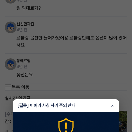
4년 전
월 임대료가?
신선한과즙
4년 전
르블랑 옵션만 들어가있어용 르블랑만해도 옵션이 많이 있어
서요
장에르짱
4년 전
옺션은요
목록 이동
실시간 인기글
[필독] 이어카 사칭 사기 주의 안내
×
[수다방]
스포티지하이브리드 승계합니다(잔여렌트기
간 : 26개월)