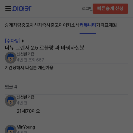
빠른승계 신청
로그인
승계차량
중고차
신차즉시출고
이어카소식
커뮤니티
가격표
제원
[수다방]
더뉴 그랜저 2.5 르블랑 과 바꿔타실분
신선한과즙
4년 전
조회 667
기간정해서 타실분 계신가용
댓글 4
신선한과즙
4년 전
21세70이요
MinYoung