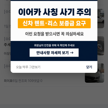
[수다방]
K8 하이브리드 (풀옵션) 758,780원
1일 전
조회 390
댓글 3
[수다방]
Gv70 승계자분 구합니다 지원금 협의연락
주세요
이상진
3일 전
조회 192
댓글 1
[수다방]
제네시스 g80 3.5 4륜 거의 풀옵션 페이스
오늘 하루 그만보기
닫기
최이호
6일 전
조회 109
댓글 0