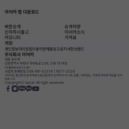
이어카 앱 다운로드
빠른승계
승계차량
신차즉시출고
이어카소식
커뮤니티
가격표
제원
개인정보처리방침
이용약관
채용공고
공지사항
브랜드
주식회사 이어카
대표 유우재
인천광역시 부평구 주부토로 236, D동 1514호
cs@eacar.co.kr
사업자 등록번호 539-88-02334 | 1877-2520
이어카는 통신판매 중개자로서 통신판매의 당사자가 아니며, 상품, 거래정보, 거래에 대하여 책임을 지지
않습니다.
Copyrightⓒ eacar. All right reserved.