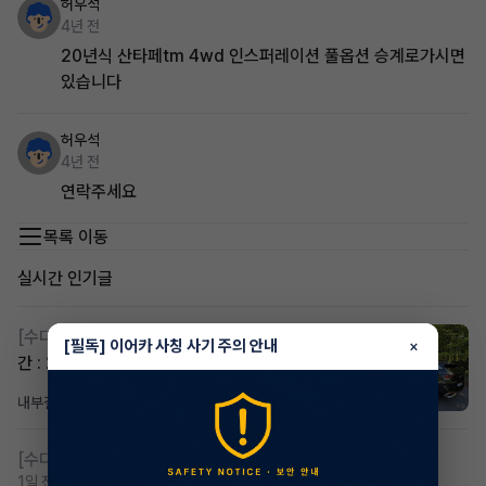
허우석
4년 전
20년식 산타페tm 4wd 인스퍼레이션 풀옵션 승계로가시면
있습니다
허우석
4년 전
연락주세요
목록 이동
실시간 인기글
[수다방]
스포티지하이브리드 승계합니다(잔여렌트기
[필독] 이어카 사칭 사기 주의 안내
×
간 : 26개월)
내부결재
19시간 전
조회 830
댓글 1
[수다방]
저신용 무심사 or 신차 렌트 찾으시는분!!
1일 전
조회 434
댓글 2