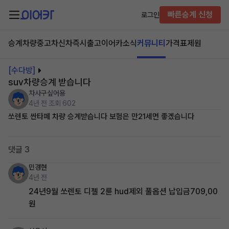
빠른승계 신청
로그인
승계차량
중고차
신차즉시출고
이어카소식
커뮤니티
가격표
제원
[수다방]
suv차량승계 받습니다
차사구싶어용
4년 전
조회 602
쏘렌토 싼타페 차량 승계받습니다 보험은 만21세면 좋겠습니다
댓글 3
민경현
4년 전
24년9월 쏘렌토 디젤 2륜 hud제외 풀옵션 납입금709,00
원