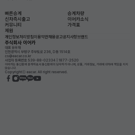
빠른승계
승계차량
신차즉시출고
이어카소식
커뮤니티
가격표
제원
개인정보처리방침
이용약관
채용공고
공지사항
브랜드
주식회사 이어카
대표 유우재
인천광역시 부평구 주부토로 236, D동 1514호
cs@eacar.co.kr
사업자 등록번호 539-88-02334 | 1877-2520
이어카는 통신판매 중개자로서 통신판매의 당사자가 아니며, 상품, 거래정보, 거래에 대하여 책임을 지지
않습니다.
Copyrightⓒ eacar. All right reserved.