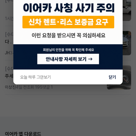
[수다방]
K8 하이브리드 (풀옵션) 758,780원
1시간 전
조회 403
댓글 3
[수다방]
k8 하브 203하 2159 제2운전자 사기입니
다 .
JH
3시간 전
조회 312
댓글 2
[수다방]
Gv70 승계자분 구합니다 지원금 협의연락
주세요
오늘 하루 그만보기
닫기
이상진
4일 전
조회 195
댓글 1
이어카 앱 다운로드