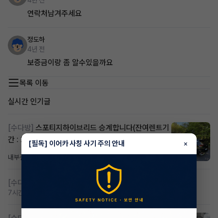
4년 전
연락처남겨주세요
정도하
4년 전
보증금이랑 좀 알수있을까요
목록 이동
실시간 인기글
[수다방]
스포티지하이브리드 승계합니다(잔여렌트기
간 : 26개월)
[필독] 이어카 사칭 사기 주의 안내
×
내부결재
1일 전
조회 835
댓글 1
[수다방]
저신용 무심사 or 신차 렌트 찾으시는분!!
7시간 전
조회 445
댓글 2