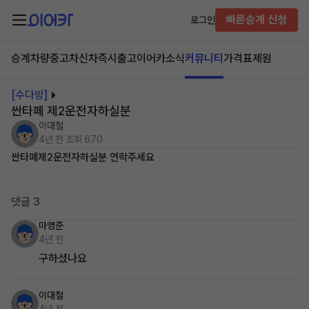
빠른승계 신청
로그인
승계차량
중고차
신차즉시출고
이어카소식
커뮤니티
가격표
제원
[수다방]
싼타페 제2운전자하실분
이대철
4년 전
조회 670
싼타페제2운전자하실분 연락주세요
댓글 3
마영준
4년 전
구하셨나요
이대철