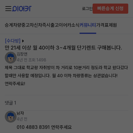
빠른승계 신청
로그인
승계차량
중고차
신차즉시출고
이어카소식
커뮤니티
가격표
제원
[수다방]
만 21세 이상 월 40이하 3~4개월 단기렌트 구해봅니다.
김장연
4년 전
조회 1498
제목 그대로 학교랑 자취방이 차 거리로 10분거리 정도라 학교 왔다갔다
할때만 사용할 예정입니다. 월 40 이하 차량종류는 상관없습니다!
연락주세요!
댓글 1
남자
4년 전
010 4883 8391 연락주세요