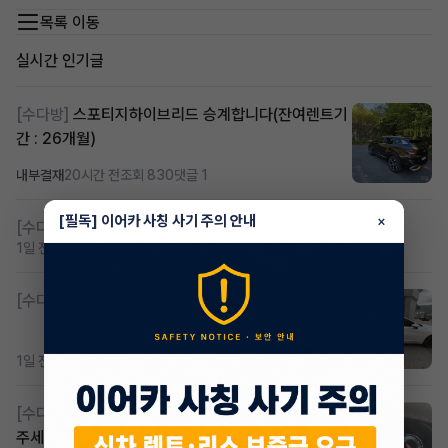
목록 이동
실시간 인기글
[수다방]
스포티지하이브리드 승계합니다(잔여렌트기
간 : 26개월)
내부결재
20시간 전
조회 830
댓글 1
[필독] 이어카 사칭 사기 주의 안내
×
[수다방]
저신용 무심사 or 신차 렌트 찾으시는분!!
1일 전
조회 434
댓글 2
[수다방]
K8 하이브리드 (풀옵션) 758,780원
1일 전
조회 391
댓글 3
[수다방]
Gv70 승계자분 구합니다 지원금 협의연락
주세요