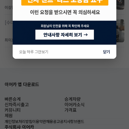
이상진
3일 전
조회 193
댓글 1
[수다방]
제네시스 g80 3.5 4륜 거의 풀옵션 페이스
최이호
6일 전
조회 109
댓글 0
오늘 하루 그만보기
닫기
이어카 앱 다운로드
빠른승계
승계차량
신차즉시출고
이어카소식
커뮤니티
가격표
제원
개인정보처리방침
이용약관
채용공고
공지사항
브랜드
주식회사 이어카