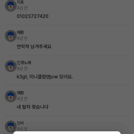
지호
4년 전
01023727420
재환
4년 전
연락처 남겨주세요
인생노래
4년 전
k3gt, 미니클럽맨jcw 있어요.
재환
4년 전
네 탈차 찾습니다
신비
4년 전