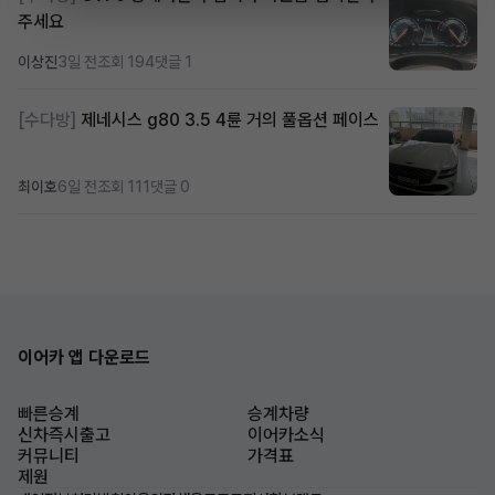
주세요
이상진
3일 전
조회 194
댓글 1
[수다방]
제네시스 g80 3.5 4륜 거의 풀옵션 페이스
최이호
6일 전
조회 111
댓글 0
이어카 앱 다운로드
빠른승계
승계차량
신차즉시출고
이어카소식
커뮤니티
가격표
제원