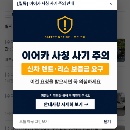
타실차를찾는건가요?
[필독] 이어카 사칭 사기 주의 안내
×
목록 이동
실시간 인기글
[수다방]
스포티지하이브리드 승계합니다(잔여렌트기
간 : 26개월)
내부결재
1일 전
조회 834
댓글 1
[수다방]
저신용 무심사 or 신차 렌트 찾으시는분!!
1시간 전
조회 435
댓글 2
[수다방]
K8 하이브리드 (풀옵션) 758,780원
1시간 전
조회 391
댓글 3
오늘 하루 그만보기
닫기
[수다방]
Gv70 승계자분 구합니다 지원금 협의연락