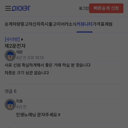
빠른승계 신청
로그인
승계차량
중고차
신차즉시출고
이어카소식
커뮤니티
가격표
제원
[수다방]
제2운전자
재환
4년 전
조회 1816
서로 신원 확실하게해서 좋은 거래 하실 분 찾습니다
차종은 크기 상관 없슴니다
댓글 6
지호
4년 전
인생노래님 문자주세요ㅎ