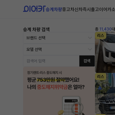
승계차량
중고차
신차즉시출고
이어카
승계 차량 검색
총
11,430
리스
검색
리스