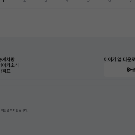
1
2
3
4
5
6
7
승계차량
이어카 앱 다운
이어카소식
가격표
 책임을 지지 않습니다.