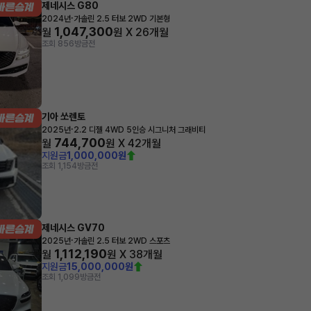
제네시스 G80
·
2024년
가솔린 2.5 터보 2WD 기본형
1,047,300
월
원 X
26
개월
조회 856
방금전
기아 쏘렌토
·
2025년
2.2 디젤 4WD 5인승 시그니처 그래비티
744,700
월
원 X
42
개월
지원금
1,000,000원
조회 1,154
방금전
제네시스 GV70
·
2025년
가솔린 2.5 터보 2WD 스포츠
1,112,190
월
원 X
38
개월
지원금
15,000,000원
조회 1,099
방금전