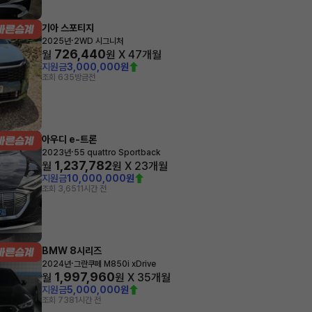
기아 스포티지
·
2025년
2WD 시그니처
726,440
월
원 X
47
개월
지원금
3,000,000원
조회 635
방금전
아우디 e-트론
·
2023년
55 quattro Sportback
1,237,782
월
원 X
23
개월
지원금
10,000,000원
조회 3,651
1시간 전
BMW 8시리즈
·
2024년
그란쿠페 M850i xDrive
1,997,960
월
원 X
35
개월
지원금
5,000,000원
조회 738
1시간 전