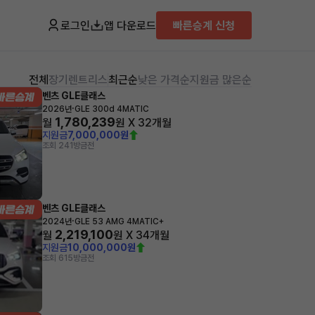
로그인
앱 다운로드
빠른승계 신청
전체
장기렌트
리스
최근순
낮은 가격순
지원금 많은순
벤츠 GLE클래스
·
2026년
GLE 300d 4MATIC
1,780,239
월
원 X
32
개월
지원금
7,000,000원
조회 241
방금전
벤츠 GLE클래스
·
2024년
GLE 53 AMG 4MATIC+
2,219,100
월
원 X
34
개월
지원금
10,000,000원
조회 615
방금전