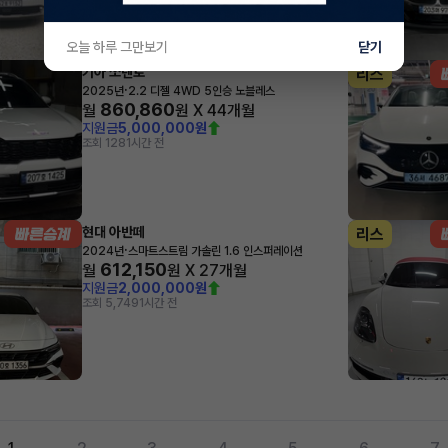
오늘 하루 그만보기
닫기
기아 쏘렌토
리스
·
2025년
2.2 디젤 4WD 5인승 노블레스
860,860
월
원 X
44
개월
지원금
5,000,000원
조회 128
1시간 전
현대 아반떼
리스
·
2024년
스마트스트림 가솔린 1.6 인스퍼레이션
612,150
월
원 X
27
개월
지원금
2,000,000원
조회 5,749
1시간 전