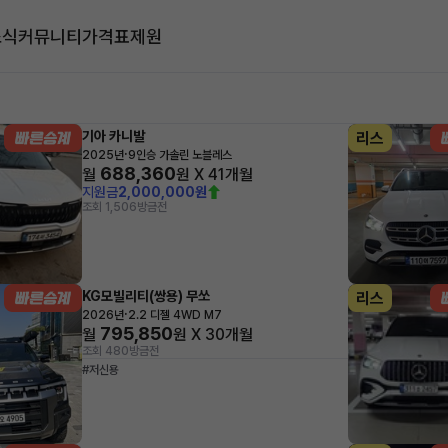
소식
커뮤니티
가격표
제원
대
기아 카니발
리스
·
2025년
9인승 가솔린 노블레스
688,360
월
원 X
41
개월
지원금
2,000,000원
조회 1,506
방금전
KG모빌리티(쌍용) 무쏘
리스
·
2026년
2.2 디젤 4WD M7
795,850
월
원 X
30
개월
조회 480
방금전
#저신용