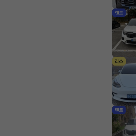
렌트
리스
렌트