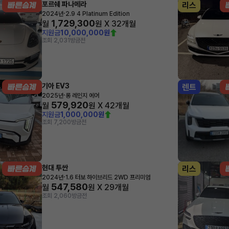
포르쉐 파나메라
리스
·
2024년
2.9 4 Platinum Edition
1,729,300
월
원 X
32
개월
지원금
10,000,000원
조회 2,031
방금전
기아 EV3
렌트
·
2025년
롱 레인지 에어
579,920
월
원 X
42
개월
지원금
1,000,000원
조회 7,200
방금전
현대 투싼
리스
·
2024년
1.6 터보 하이브리드 2WD 프리미엄
547,580
월
원 X
29
개월
조회 2,060
방금전