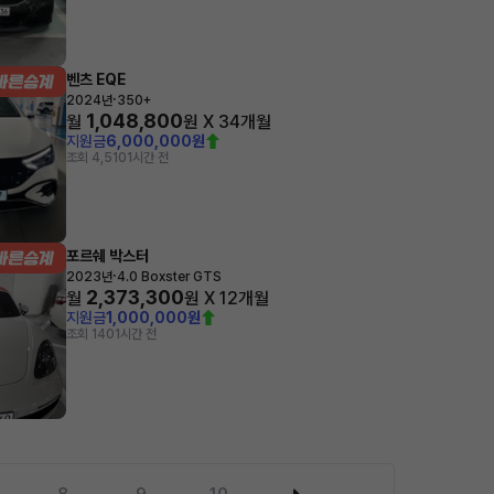
벤츠 EQE
·
2024년
350+
1,048,800
월
원 X
34
개월
지원금
6,000,000원
조회 4,510
1시간 전
포르쉐 박스터
·
2023년
4.0 Boxster GTS
2,373,300
월
원 X
12
개월
지원금
1,000,000원
조회 140
1시간 전