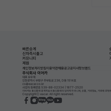
빠른승계
신차즉시출고
커뮤니티
제원
개인정보처리방침
이용약관
채용공고
공지사항
브랜드
주식회사 이어카
대표 유우재
인천광역시 부평구 주부토로 236, D동 1514호
cs@eacar.co.kr
사업자 등록번호 539-88-02334 | 1877-2520
이어카는 통신판매 중개자로서 통신판매의 당사자가 아니며, 상품, 거래정보, 거래에 대하여
Copyrightⓒ eacar. All right reserved.