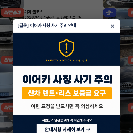
기아 셀토스
렌트
·
2026년
1.6 가솔린 터보 2WD 시그니처
532,180
월
원 X
47
개월
×
[필독] 이어카 사칭 사기 주의 안내
지원금
1,000,000원
조회 1,350
방금전
테슬라 모델 3
리스
·
2022년
AWD Long Range
1,012,281
월
원 X
0
개월
조회 3,610
1시간 전
기아 카니발
리스
·
2026년
1.6 HEV 9인승 노블레스
798,500
월
원 X
56
개월
지원금
7,000,000원
조회 681
1시간 전