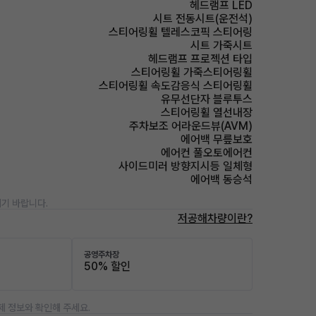
헤드램프 LED
시트 전동시트(운전석)
스티어링휠 텔레스코픽 스티어링
시트 가죽시트
헤드램프 프로젝션 타입
스티어링휠 가죽스티어링휠
스티어링휠 속도감응식 스티어링휠
유무선단자 블루투스
스티어링휠 열선내장
주차보조 어라운드뷰(AVM)
에어백 무릎보호
에어컨 풀오토에어컨
사이드미러 방향지시등 일체형
에어백 동승석
기 바랍니다.
저공해차량이란?
공영주차장
50% 할인
제 정보와 확인해 주세요.