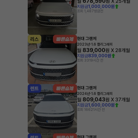
678,590
월
원 X
25
개월
지원금
1,000,000원
조회 1,487
방금전
현대 그랜저
리스
·
2023년
1.6 캘리그래피
839,000
월
원 X
28
개월
지원금
839,000원
조회 33
19시간 전
현대 그랜저
렌트
·
2024년
1.6 캘리그래피
809,043
월
원 X
37
개월
지원금
1,600,000원
조회 166
21시간 전
현대 그랜저
렌트