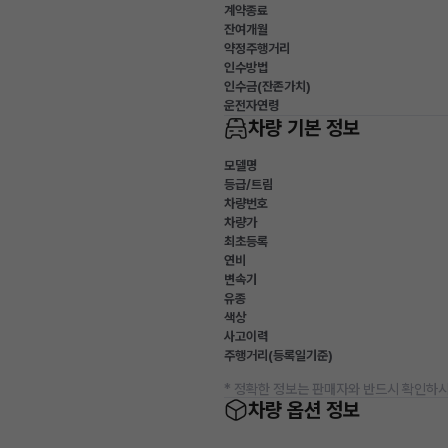
계약종료
잔여개월
약정주행거리
인수방법
인수금(잔존가치)
운전자연령
차량 기본 정보
모델명
등급/트림
차량번호
차량가
최초등록
연비
변속기
유종
색상
사고이력
주행거리(등록일기준)
* 정확한 정보는 판매자와 반드시 확인하시
차량 옵션 정보