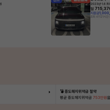
·
엄
2023년
1.6 
715,37
월
지원금
1,000
조회 411
21시간 
💣 중도해지위약금 절약
평균 중도해지위약금
753만원
을