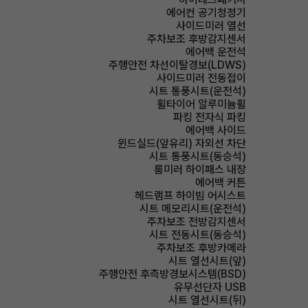
에어컨 공기청정기
사이드미러 열선
주차보조 후방감지센서
에어백 운전석
주행안전 차선이탈경보(LDWS)
사이드미러 전동접이
시트 통풍시트(운전석)
휠타이어 알루미늄휠
파킹 전자식 파킹
에어백 사이드
윈드실드(앞유리) 자외선 차단
시트 통풍시트(동승석)
룸미러 하이패스 내장
에어백 커튼
헤드램프 하이빔 어시스트
시트 메모리시트(운전석)
주차보조 전방감지센서
시트 전동시트(동승석)
주차보조 후방카메라
시트 열선시트(앞)
주행안전 후측방경보시스템(BSD)
유무선단자 USB
시트 열선시트(뒤)