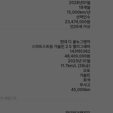
2028년01월
18개월
15,000km/년
선택인수
23,474,000원
만26세 이상
현대 디 올뉴그랜저
스마트스트림 가솔린 2.5 캘리그래피
143하5362
48,400,000원
2023년 01월
11.7km/L (3등급)
오토
가솔린
회색
무사고
45,000km
기 바랍니다.
하이테크패키지