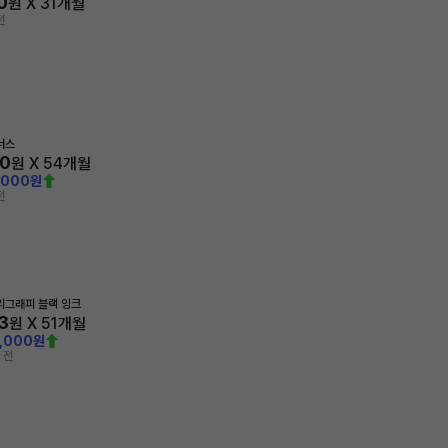
0
원 X
31
개월
전
아너스
00
원 X
54
개월
,000원
전
캘리그래피 블랙 잉크
3
원 X
51
개월
0,000원
 전