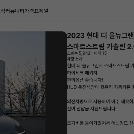
소식
커뮤니티
가격표
제원
2023 현대 디 올뉴그
스마트스트림 가솔린 2
조회수 5,942
마이픽 15
차량 소개
현대 디 올뉴그랜저 스마트스트림 가
하이테크 패키지
편의옵션 좋습니다!
HUD 운전석안마 뒷유리 자동커튼
의전차량으로 사용하여 아주 깨끗하
잔여 선납금 지원드립니다!
초기비용 들어가있어서 어느정도 신