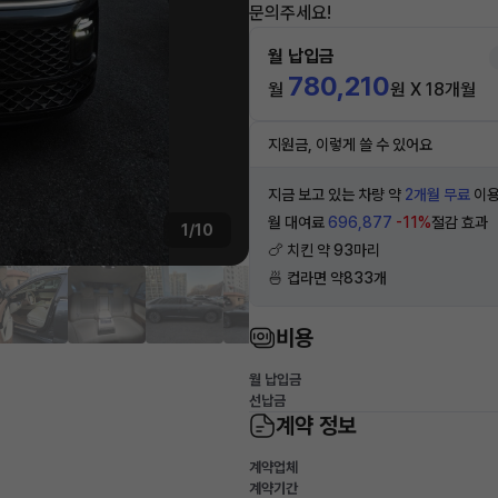
문의주세요!
월 납입금
780,210
월
원 X 18개월
지원금, 이렇게 쓸 수 있어요
지금 보고 있는 차량 약
2개월 무료
이용
월 대여료
696,877
-11%
절감 효과
1/10
🍗 치킨 약 93마리
🍜 컵라면 약833개
비용
월 납입금
선납금
계약 정보
계약업체
계약기간