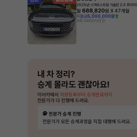
·
2025년
스마트스트림 가솔린 2.5 프리미
688,820
월
원 X
47
개월
지원금
5,000,000원
조회 546
21시간 전
내 차 정리?
승계 몰라도 괜찮아요!
이어카에서
차량등록부터 승계완료까지
전문가가 다 진행해 드려요.
🕵️ 전문가 승계 진행
전문가가 모든 승계과정을 직접 대행해 드려요.