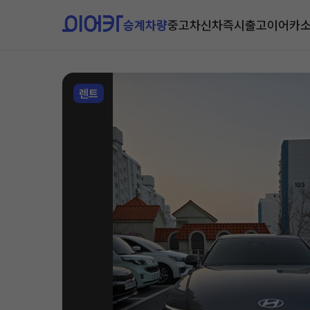
승계차량
중고차
신차즉시출고
이어카
렌트