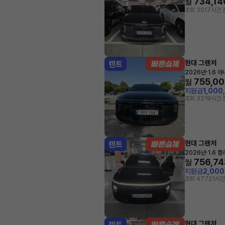
734,14
월
조회 30
17시간 
현대 그랜저
렌트
·
2026년
1.6 
755,0
월
지원금
1,000
조회 32
19시간 
현대 그랜저
렌트
·
2026년
1.6 
756,74
월
지원금
2,00
조회 477
21시간
현대 그랜저
렌트