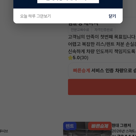
차량 위치
부산 사상구
오늘 하루 그만보기
닫기
임준영 매니저
전문교육수료
자격인증완료
고객님의 만족이 첫번째 목표입니다
어렵고 복잡한 리스/렌트 처분 손실
신속하게 차량 인도까지 책임지도록
5.0
(30)
빠른승계
서비스
인증 차량으로 
현대 그랜저
렌트
·
클루시브
2026년
스마트스