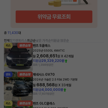
총
11,430
대
전체
장기렌트
리스
최근순
낮은 가격순
지원금 많은순
벤츠 S클래스
리스
·
2025년
S500L 4MATIC
2,608,651
월
원 X
42
개월
지원금
29,329,220원
조회 1,398
방금전
제네시스 GV70
렌트
·
2024년
가솔린 2.5 터보 2WD 기본형
688,568
월
원 X
33
개월
지원금
4,000,000원
조회 17,601
방금전
벤츠 GLC클래스
리스