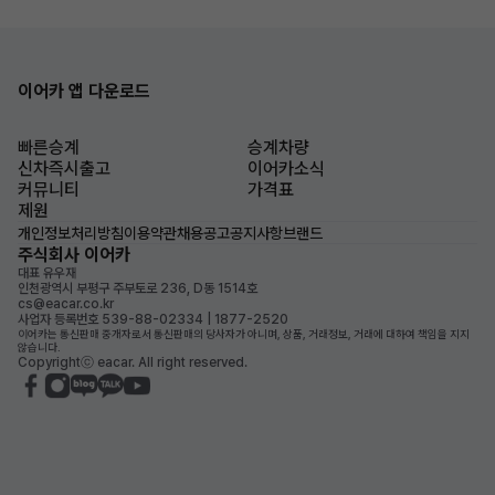
이어카 앱 다운로드
빠른승계
승계차량
신차즉시출고
이어카소식
커뮤니티
가격표
제원
개인정보처리방침
이용약관
채용공고
공지사항
브랜드
주식회사 이어카
대표 유우재
인천광역시 부평구 주부토로 236, D동 1514호
cs@eacar.co.kr
사업자 등록번호 539-88-02334 | 1877-2520
이어카는 통신판매 중개자로서 통신판매의 당사자가 아니며, 상품, 거래정보, 거래에 대하여 책임을 지지
않습니다.
Copyrightⓒ eacar. All right reserved.