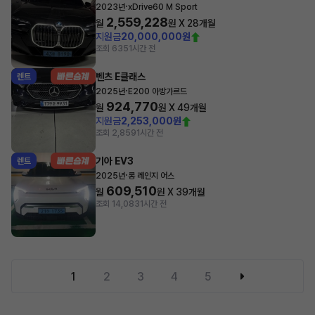
·
2023년
xDrive60 M Sport
2,559,228
월
원 X
28
개월
지원금
20,000,000원
조회 635
1시간 전
벤츠 E클래스
렌트
·
2025년
E200 아방가르드
924,770
월
원 X
49
개월
지원금
2,253,000원
조회 2,859
1시간 전
기아 EV3
렌트
·
2025년
롱 레인지 어스
609,510
월
원 X
39
개월
조회 14,083
1시간 전
1
2
3
4
5