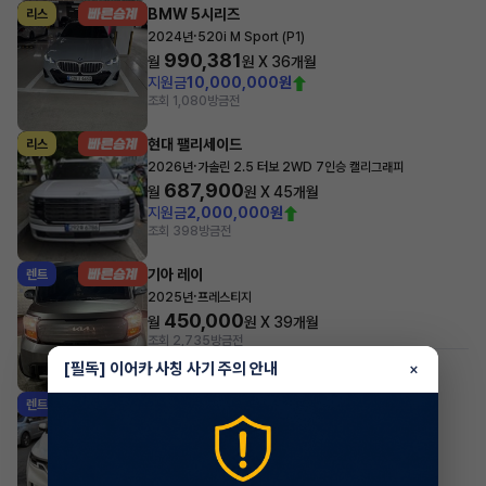
BMW 5시리즈
리스
·
2024년
520i M Sport (P1)
990,381
월
원 X
36
개월
지원금
10,000,000원
조회 1,080
방금전
현대 팰리세이드
리스
·
2026년
가솔린 2.5 터보 2WD 7인승 캘리그래피
687,900
월
원 X
45
개월
지원금
2,000,000원
조회 398
방금전
기아 레이
렌트
·
2025년
프레스티지
450,000
월
원 X
39
개월
조회 2,735
방금전
#저신용
[필독] 이어카 사칭 사기 주의 안내
×
기아 카니발
렌트
·
2023년
9인승 디젤 노블레스
766,260
월
원 X
20
개월
지원금
1,000,000원