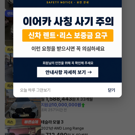
조회 888
방금전
현대 그랜저
렌트
·
2023년
스마트스트림 가솔린 2.5 익스클루시브
678,590
월
원 X
25
개월
지원금
1,000,000원
조회 1,492
방금전
벤츠 E클래스
리스
·
2025년
E200 아방가르드
974,780
월
원 X
49
개월
지원금
7,000,000원
조회 681
방금전
BMW X시리즈
리스
오늘 하루 그만보기
닫기
·
2024년
xDrive40i M Sport Package
1,588,443
월
원 X
33
개월
지원금
10,000,000원
조회 257
1시간 전
테슬라 모델 3
리스
·
2021년
AWD Long Range
712,490