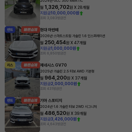
·
2024년
GLC 300 4MATIC
1,326,702
월
원 X
28
개월
지원금
10,000,000원
조회 3,083
방금전
현대 아반떼
렌트
·
2026년
스마트스트림 가솔린 1.6 인스퍼레이션
250,454
월
원 X
47
개월
지원금
1,000,000원
조회 6,850
방금전
제네시스 GV70
리스
·
2025년
가솔린 2.5 터보 AWD 기본형
964,200
월
원 X
37
개월
지원금
2,000,000원
조회 431
방금전
기아 스포티지
렌트
·
2024년
1.6 가솔린 터보 2WD 시그니처
486,520
월
원 X
39
개월
지원금
3,426,000원
조회 4,643
방금전