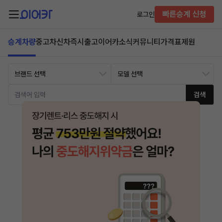
빠른승계 신청
로그인
승계차량
중고차
신차즉시출고
이어카소식
커뮤니티
가격표
제원
검색