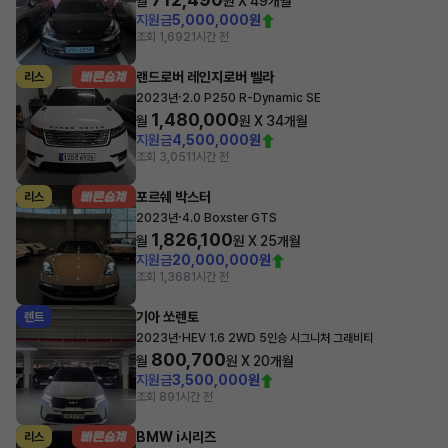
월
원 X
49
개월
지원금
5,000,000원
조회 1,692
1시간 전
랜드로버 레인지로버 벨라
리스
·
2023년
2.0 P250 R-Dynamic SE
1,480,000
월
원 X
34
개월
지원금
4,500,000원
조회 3,051
1시간 전
포르쉐 박스터
리스
·
2023년
4.0 Boxster GTS
1,826,100
월
원 X
25
개월
지원금
20,000,000원
조회 1,368
1시간 전
기아 쏘렌토
렌트
·
2023년
HEV 1.6 2WD 5인승 시그니처 그래비티
800,700
월
원 X
20
개월
지원금
3,500,000원
조회 89
1시간 전
BMW i시리즈
리스