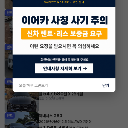
기아 EV3
렌트
·
2025년
롱 레인지 에어
579,920
월
원 X
42
개월
지원금
1,000,000원
조회 7,225
방금전
기아 쏘렌토
렌트
·
2025년
2.2 디젤 4WD 5인승 시그니처 그래비티
744,700
월
원 X
42
개월
지원금
1,000,000원
조회 1,165
방금전
현대 투싼
렌트
오늘 하루 그만보기
닫기
·
2024년
1.6 터보 하이브리드 2WD 프리미엄
547,580
월
원 X
28
개월
조회 2,075
방금전
제네시스 G80
렌트
·
2026년
가솔린 2.5 터보 AWD 기본형
1,068,464