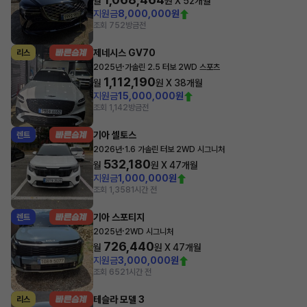
월
원 X
52
개월
지원금
8,000,000원
조회 752
방금전
제네시스 GV70
리스
·
2025년
가솔린 2.5 터보 2WD 스포츠
1,112,190
월
원 X
38
개월
지원금
15,000,000원
조회 1,142
방금전
기아 셀토스
렌트
·
2026년
1.6 가솔린 터보 2WD 시그니처
532,180
월
원 X
47
개월
지원금
1,000,000원
조회 1,358
1시간 전
기아 스포티지
렌트
·
2025년
2WD 시그니처
726,440
월
원 X
47
개월
지원금
3,000,000원
조회 652
1시간 전
테슬라 모델 3
리스