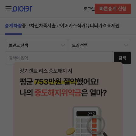
빠른승계 신청
로그인
승계차량
중고차
신차즉시출고
이어카소식
커뮤니티
가격표
제원
검색