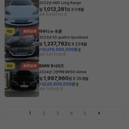
·
2022년
AWD Long Range
1,012,281
월
원 X
0
개월
조회 3,630
1시간 전
아우디 e-트론
리스
·
2023년
55 quattro Sportback
1,237,782
월
원 X
23
개월
지원금
10,000,000원
조회 3,671
1시간 전
BMW 8시리즈
리스
·
2024년
그란쿠페 M850i xDrive
1,997,960
월
원 X
35
개월
지원금
5,000,000원
조회 751
1시간 전
1
2
3
4
5