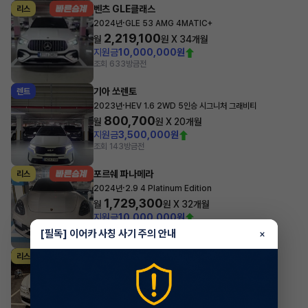
벤츠 GLE클래스
리스
·
2024년
GLE 53 AMG 4MATIC+
2,219,100
월
원 X
34
개월
지원금
10,000,000원
조회 633
방금전
기아 쏘렌토
렌트
·
2023년
HEV 1.6 2WD 5인승 시그니처 그래비티
800,700
월
원 X
20
개월
지원금
3,500,000원
조회 143
방금전
포르쉐 파나메라
리스
·
2024년
2.9 4 Platinum Edition
1,729,300
월
원 X
32
개월
지원금
10,000,000원
조회 2,051
방금전
[필독] 이어카 사칭 사기 주의 안내
×
제네시스 G80
리스
·
2024년
가솔린 2.5 터보 2WD 기본형
1,047,300
월
원 X
26
개월
조회 862
방금전