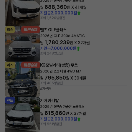
·
2025년
9인승 가솔린 노블레스
688,360
월
원 X
41
개월
지원금
2,000,000원
조회 1,520
방금전
벤츠 GLE클래스
리스
·
2026년
GLE 300d 4MATIC
1,780,239
월
원 X
32
개월
지원금
7,000,000원
조회 248
방금전
KG모빌리티(쌍용) 무쏘
리스
·
2026년
2.2 디젤 4WD M7
795,850
월
원 X
30
개월
조회 485
방금전
#저신용
기아 카니발
렌트
·
2025년
9인승 가솔린 노블레스
615,860
월
원 X
37
개월
지원금
2,000,000원
조회 551
방금전