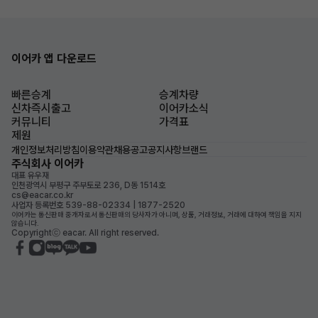
이어카 앱 다운로드
빠른승계
승계차량
신차즉시출고
이어카소식
커뮤니티
가격표
제원
개인정보처리방침
이용약관
채용공고
공지사항
브랜드
주식회사 이어카
대표 유우재
인천광역시 부평구 주부토로 236, D동 1514호
cs@eacar.co.kr
사업자 등록번호 539-88-02334 | 1877-2520
이어카는 통신판매 중개자로서 통신판매의 당사자가 아니며, 상품, 거래정보, 거래에 대하여 책임을 지지
않습니다.
Copyrightⓒ eacar. All right reserved.