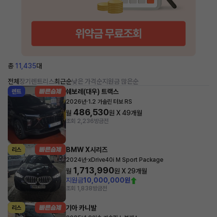
총
11,435
대
전체
장기렌트
리스
최근순
낮은 가격순
지원금 많은순
쉐보레(대우) 트랙스
렌트
·
2026년
1.2 가솔린 터보 RS
486,530
월
원 X
49
개월
조회 2,236
방금전
BMW X시리즈
리스
·
2024년
xDrive40i M Sport Package
1,713,990
월
원 X
29
개월
지원금
10,000,000원
조회 1,838
방금전
기아 카니발
리스