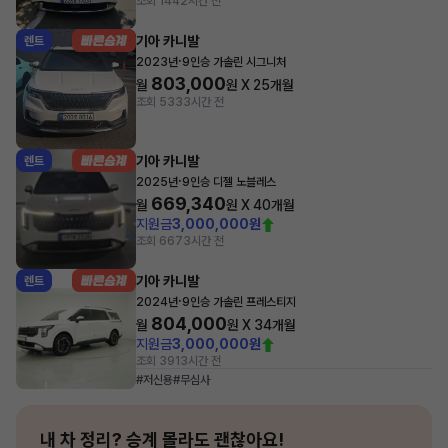
조회 144
2시간 전
기아 카니발
렌트
·
2023년
9인승 가솔린 시그니처
803,000
월
원 X
25
개월
조회 533
3시간 전
기아 카니발
렌트
·
2025년
9인승 디젤 노블레스
669,340
월
원 X
40
개월
지원금
3,000,000원
조회 667
3시간 전
기아 카니발
렌트
·
2024년
9인승 가솔린 프레스티지
804,000
월
원 X
34
개월
지원금
3,000,000원
조회 391
3시간 전
#저신용
#무심사
내 차 정리?
승계 몰라도 괜찮아요!