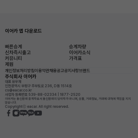
이어카 앱 다운로드
빠른승계
승계차량
신차즉시출고
이어카소식
커뮤니티
가격표
제원
개인정보처리방침
이용약관
채용공고
공지사항
브랜드
주식회사 이어카
대표 유우재
인천광역시 부평구 주부토로 236, D동 1514호
cs@eacar.co.kr
사업자 등록번호 539-88-02334 | 1877-2520
이어카는 통신판매 중개자로서 통신판매의 당사자가 아니며, 상품, 거래정보, 거래에 대하여 책임을 지지
않습니다.
Copyrightⓒ eacar. All right reserved.