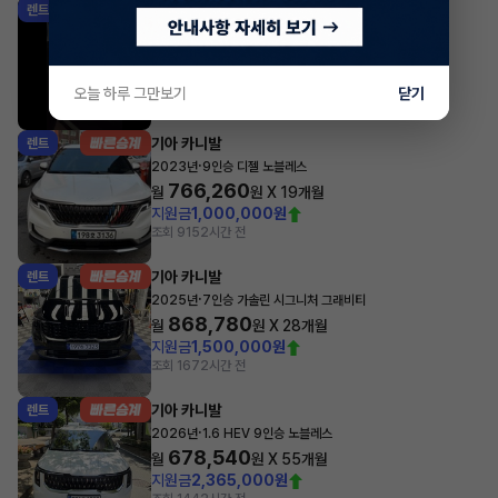
기아 카니발
렌트
·
2026년
1.6 HEV 9인승 노블레스
672,540
월
원 X
54
개월
조회 1,027
1시간 전
오늘 하루 그만보기
닫기
기아 카니발
렌트
·
2023년
9인승 디젤 노블레스
766,260
월
원 X
19
개월
지원금
1,000,000원
조회 915
2시간 전
기아 카니발
렌트
·
2025년
7인승 가솔린 시그니처 그래비티
868,780
월
원 X
28
개월
지원금
1,500,000원
조회 167
2시간 전
기아 카니발
렌트
·
2026년
1.6 HEV 9인승 노블레스
678,540
월
원 X
55
개월
지원금
2,365,000원