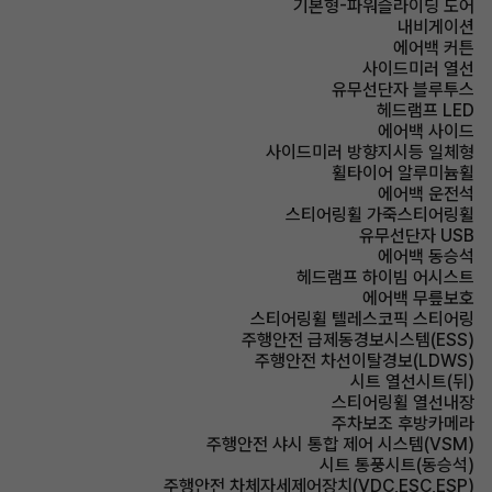
기본형-파워슬라이딩 도어
내비게이션
에어백 커튼
사이드미러 열선
유무선단자 블루투스
헤드램프 LED
에어백 사이드
사이드미러 방향지시등 일체형
휠타이어 알루미늄휠
에어백 운전석
스티어링휠 가죽스티어링휠
유무선단자 USB
에어백 동승석
헤드램프 하이빔 어시스트
에어백 무릎보호
스티어링휠 텔레스코픽 스티어링
주행안전 급제동경보시스템(ESS)
주행안전 차선이탈경보(LDWS)
시트 열선시트(뒤)
스티어링휠 열선내장
주차보조 후방카메라
주행안전 샤시 통합 제어 시스템(VSM)
시트 통풍시트(동승석)
주행안전 차체자세제어장치(VDC,ESC,ESP)