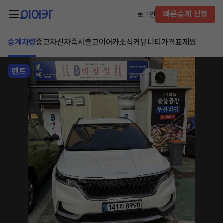
빠른승계 신청
로그인
승계차량
중고차
신차즉시출고
이어카소식
커뮤니티
가격표
제원
렌트