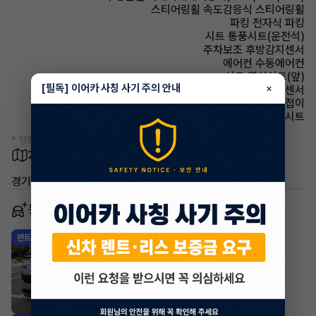
스티어링휠 속도감응식 스티어링휠
파킹 전자식 파킹
시트 통풍시트(운전석)
주차보조 후방감지센서
에어컨 수동에어컨
시트 열선시트(앞)
[필독] 이어카 사칭 사기 주의 안내
×
주차보조 전방감지센서
사이드미러 전동접이
시트 인조가죽시트
* 정확한 정보는 판매자와 반드시 확인하시기 바랍니다.
차량 위치
경기 평택시 동삭동
동일 차종 이어카
기아 카니발
렌트
·
2025년
1.6 HEV 9인승 시그니처 그래비티
869,660
월
원 X
25
개월
지원금
869,660원
조회 20
방금전