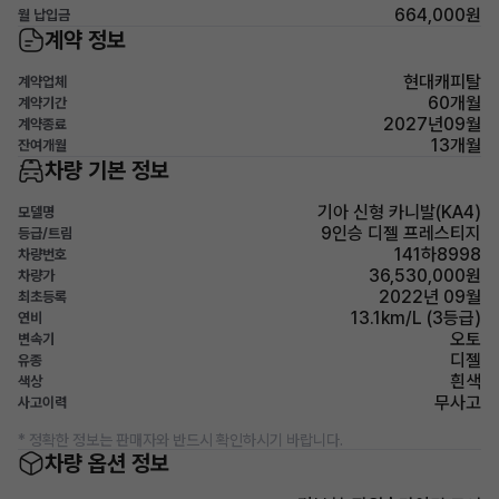
664,000원
월 납입금
계약 정보
현대캐피탈
계약업체
60개월
계약기간
2027년09월
계약종료
13개월
잔여개월
차량 기본 정보
기아 신형 카니발(KA4)
모델명
9인승 디젤 프레스티지
등급/트림
141하8998
차량번호
36,530,000원
차량가
2022년 09월
최초등록
13.1km/L (3등급)
연비
오토
변속기
디젤
유종
흰색
색상
무사고
사고이력
* 정확한 정보는 판매자와 반드시 확인하시기 바랍니다.
차량 옵션 정보