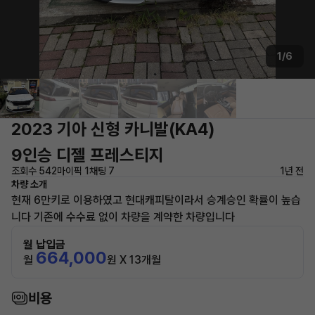
1/6
2023 기아 신형 카니발(KA4)
9인승 디젤 프레스티지
조회수 542
마이픽 1
채팅 7
1년 전
차량 소개
현재 6만키로 이용하였고 현대캐피탈이라서 승계승인 확률이 높습
니다 기존에 수수료 없이 차량을 계약한 차량입니다
월 납입금
664,000
월
원 X 13개월
비용