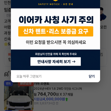
인천
임준영 매니저
전문교육수료
자격인증완료
고객님의 만족이 첫번째 목표입니다.
어렵고 복잡한 리스/렌트 처분 손실은 줄이고 빠른승계 처리로 모든
과정을 안전하고
신속하게 차량 인도까지 책임지도록 하겠습니다.
5.0
(30)
빠른승계
서비스
자세히 보기
인증 차량으로 승계하는 이유?
동일 차종 이어카
오늘 하루 그만보기
닫기
기아 쏘렌토
렌트
·
2024년
HEV 1.6 2WD 5인승 시그니처
764,700
월
원 X
37
개월
지원금
4,000,000원
조회 3,637
3시간 전