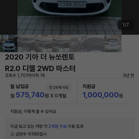
1/7
2020 기아 더 뉴쏘렌토
R2.0 디젤 2WD 마스터
조회수 1,701
마이픽 16
3년 전
월 납입금
지원금
만 26세 이상
575,740
1,000,000
월
원 X 0개월
원
지원금, 이렇게 쓸 수 있어요
지금 보고 있는 차량 약
2개월 무료
이용 효과
🥟 군만두 약166접시