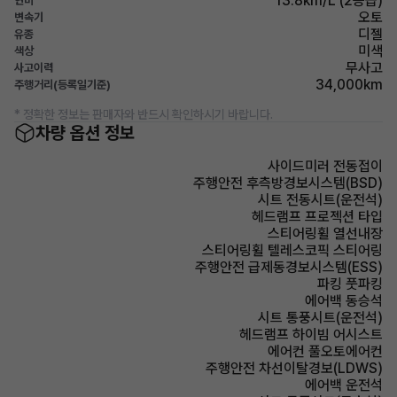
13.8km/L (2등급)
연비
오토
변속기
디젤
유종
미색
색상
무사고
사고이력
34,000km
주행거리(등록일기준)
* 정확한 정보는 판매자와 반드시 확인하시기 바랍니다.
차량 옵션 정보
사이드미러 전동접이
주행안전 후측방경보시스템(BSD)
시트 전동시트(운전석)
헤드램프 프로젝션 타입
스티어링휠 열선내장
스티어링휠 텔레스코픽 스티어링
주행안전 급제동경보시스템(ESS)
파킹 풋파킹
에어백 동승석
시트 통풍시트(운전석)
헤드램프 하이빔 어시스트
에어컨 풀오토에어컨
주행안전 차선이탈경보(LDWS)
에어백 운전석