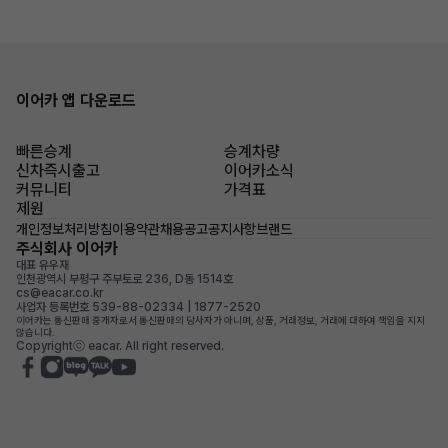
이어카 앱 다운로드
빠른승계
승계차량
신차즉시출고
이어카소식
커뮤니티
가격표
제원
개인정보처리방침
이용약관
채용공고
공지사항
브랜드
주식회사 이어카
대표 유우재
인천광역시 부평구 주부토로 236, D동 1514호
cs@eacar.co.kr
사업자 등록번호 539-88-02334 | 1877-2520
이어카는 통신판매 중개자로서 통신판매의 당사자가 아니며, 상품, 거래정보, 거래에 대하여 책임을 지지
않습니다.
Copyrightⓒ eacar. All right reserved.