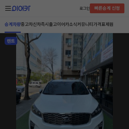
빠른승계 신청
로그인
승계차량
중고차
신차즉시출고
이어카소식
커뮤니티
가격표
제원
렌트