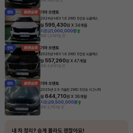
조회 592
1일 전
기아 쏘렌토
렌트
·
2024년
HEV 1.6 2WD 5인승 노블레스
595,430
월
원 X
34
개월
지원금
1,000,000원
조회 1,239
1일 전
기아 쏘렌토
렌트
·
2025년
HEV 1.6 2WD 5인승 노블레스
557,260
월
원 X
47
개월
조회 4,819
1일 전
기아 쏘렌토
렌트
·
2025년
2.5 가솔린 2WD 5인승 시그니처
644,710
월
원 X
38
개월
지원금
9,500,000원
조회 2,115
1일 전
내 차 정리?
승계 몰라도 괜찮아요!