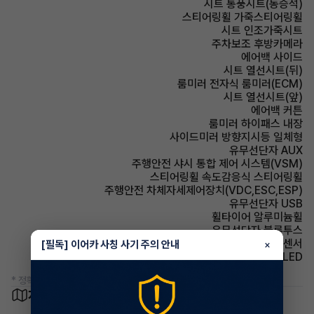
시트 통풍시트(동승석)
스티어링휠 가죽스티어링휠
시트 인조가죽시트
주차보조 후방카메라
에어백 사이드
시트 열선시트(뒤)
룸미러 전자식 룸미러(ECM)
시트 열선시트(앞)
에어백 커튼
룸미러 하이패스 내장
사이드미러 방향지시등 일체형
유무선단자 AUX
주행안전 샤시 통합 제어 시스템(VSM)
스티어링휠 속도감응식 스티어링휠
주행안전 차체자세제어장치(VDC,ESC,ESP)
유무선단자 USB
휠타이어 알루미늄휠
유무선단자 블루투스
주차보조 후방감지센서
[필독] 이어카 사칭 사기 주의 안내
×
헤드램프 LED
* 정확한 정보는 판매자와 반드시 확인하시기 바랍니다.
차량 위치