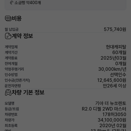
🥐 소금빵 약400개
비용
575,740원
월 납입금
계약 정보
현대캐피탈
계약업체
60개월
계약기간
2025년03월
계약종료
0개월
잔여개월
30,000km/년
약정주행거리
선택인수
인수방법
12,645,600원
인수금(잔존가치)
만26세 이상
운전자연령
차량 기본 정보
기아 더 뉴쏘렌토
모델명
R2.0 디젤 2WD 마스터
등급/트림
178허3050
차량번호
34,100,000원
차량가
2020년 02월
최초등록