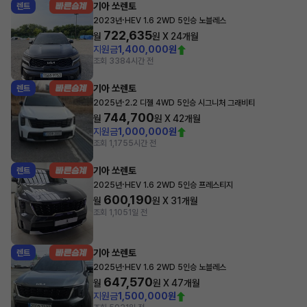
기아 쏘렌토
렌트
·
2023년
HEV 1.6 2WD 5인승 노블레스
722,635
월
원 X
24
개월
지원금
1,400,000원
조회 338
4시간 전
기아 쏘렌토
렌트
·
2025년
2.2 디젤 4WD 5인승 시그니처 그래비티
744,700
월
원 X
42
개월
지원금
1,000,000원
조회 1,175
5시간 전
기아 쏘렌토
렌트
·
2025년
HEV 1.6 2WD 5인승 프레스티지
600,190
월
원 X
31
개월
조회 1,105
1일 전
기아 쏘렌토
렌트
·
2025년
HEV 1.6 2WD 5인승 노블레스
647,570
월
원 X
47
개월
지원금
1,500,000원