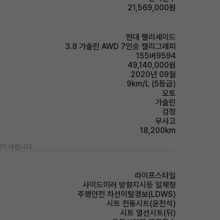
21,569,000원
현대 팰리세이드
3.8 가솔린 AWD 7인승 캘리그래피
155버9594
49,140,000원
2020년 09월
9km/L (5등급)
오토
가솔린
검정
무사고
18,200km
기 바랍니다.
라이프스타일
사이드미러 방향지시등 일체형
주행안전 차선이탈경보(LDWS)
시트 전동시트(운전석)
시트 열선시트(뒤)