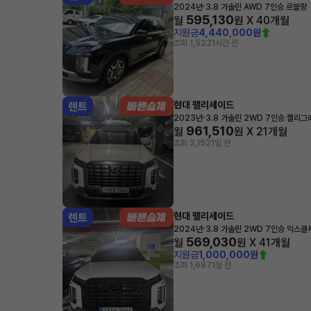
·
2024년
3.8 가솔린 AWD 7인승 르블랑
595,130
월
원 X
40
개월
지원금
4,440,000원
조회 1,522
1시간 전
현대 팰리세이드
렌트
·
2023년
3.8 가솔린 2WD 7인승 캘리그
961,510
월
원 X
21
개월
조회 2,152
1일 전
현대 팰리세이드
렌트
·
2024년
3.8 가솔린 2WD 7인승 익스
569,030
월
원 X
41
개월
지원금
1,000,000원
조회 1,687
1일 전