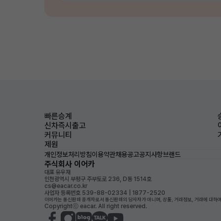
빠른승계
신차즉시출고
커뮤니티
제원
개인정보처리방침
이용약관
채용공고
공지사항
브랜드
주식회사 이어카
대표 유우재
인천광역시 부평구 주부토로 236, D동 1514호
cs@eacar.co.kr
사업자 등록번호 539-88-02334 | 1877-2520
이어카는 통신판매 중개자로서 통신판매의 당사자가 아니며, 상품, 거래정보, 거래에 대하여
Copyrightⓒ eacar. All right reserved.