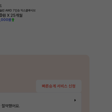
드
가솔린 AWD 7인승 익스클루시브
0
원 X
25
개월
0,000원
빠른승계 서비스 신청
 절약했어요.