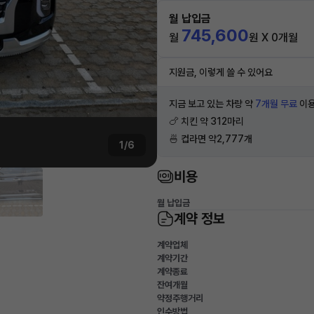
월 납입금
745,600
월
원 X 0개월
지원금, 이렇게 쓸 수 있어요
지금 보고 있는 차량 약
7개월 무료
이용
🍗 치킨 약 312마리
🍜 컵라면 약2,777개
1/6
비용
월 납입금
계약 정보
계약업체
계약기간
계약종료
잔여개월
약정주행거리
인수방법