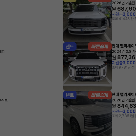
·
2026년
가솔린 
687,9
월
지원금
2,00
조회 414
4시간 
현대 팰리세이
렌트
·
래피
2024년
3.8 
877,36
월
지원금
3,00
조회 978
1일 전
현대 팰리세이
렌트
·
클루시브
2026년
가솔린 
844,6
월
지원금
3,00
조회 2,785
1일 