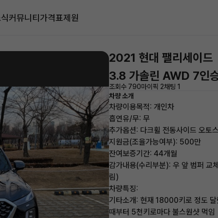
소식
커뮤니티
가격표
제원
2021 현대 팰리세이드
3.8 가솔린 AWD 7
조회수 790
마이픽 2
채팅 1
차량 소개
차량이용목적: 개인차
흡연유/무: 무
추가옵션: 다크휠 전동사이드 오토
지원금(조율가능여부): 500만
잔여보증기간: 44개월
감가내용(수리부분): 우 앞 범퍼 교
림)
차량특징:
기타소개: 현재 18000키로 정도 
때부터 5천키로마다 불스원샷 먹임