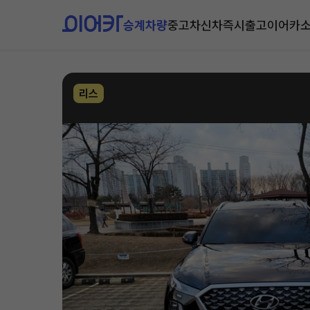
승계차량
중고차
신차즉시출고
이어카
리스