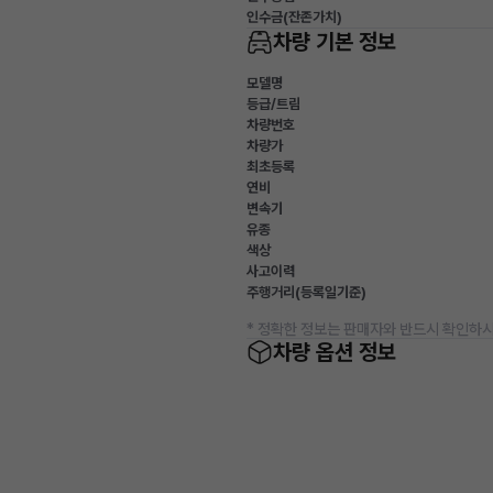
인수금(잔존가치)
차량 기본 정보
모델명
등급/트림
차량번호
차량가
최초등록
연비
변속기
유종
색상
사고이력
주행거리(등록일기준)
* 정확한 정보는 판매자와 반드시 확인하시
차량 옵션 정보