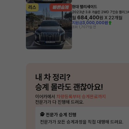
현대 팰리세이드
리스
·
2023년
3.8 가솔린 2WD 7인승 캘리그
684,400
월
원 X
22
개월
지원금
3,000,000원
조회 1,707
1일 전
내 차 정리?
승계 몰라도 괜찮아요!
이어카에서
차량등록부터 승계완료까지
전문가가 다 진행해 드려요.
🕵️ 전문가 승계 진행
전문가가 모든 승계과정을 직접 대행해 드려요.