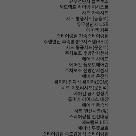
유무선단자 블루투스
헤드램프 하이빔 어시스트
시트 가죽시트
시트 통풍시트(동승석)
유무선단자 USB
에어백 커튼
스티어링휠 가죽스티어링휠
주행안전 후측방경보시스템(BSD)
시트 통풍시트(운전석)
주차보조 후방감지센서
에어백 사이드
에어컨 풀오토에어컨
주차보조 전방감지센서
에어백 운전석
룸미러 전자식 룸미러(ECM)
시트 메모리시트(운전석)
에어컨 공기청정기
룸미러 하이패스 내장
에어백 동승석
시트 열선시트(앞)
스티어링휠 열선내장
헤드램프 LED
에어백 무릎보호
스티어링휠 속도감응식 스티어링휠