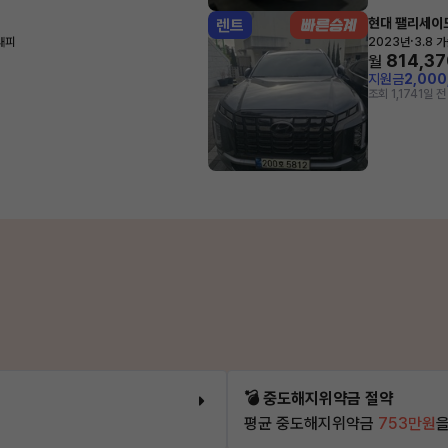
현대 팰리세이
렌트
·
래피
2023년
3.8 
814,37
월
지원금
2,00
조회 1,174
1일 전
💣 중도해지위약금 절약
평균 중도해지위약금
753만원
을