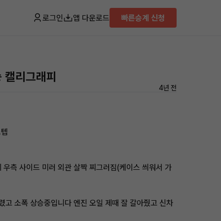
로그인
앱 다운로드
빠른승계 신청
인승 캘리그래피
4년 전
스텝
체 우측 사이드 미러 외관 살짝 찌그러짐(케이스 씌워서 가
달렸고 소폭 상승중입니다 엔진 오일 제때 잘 갈아줬고 신차