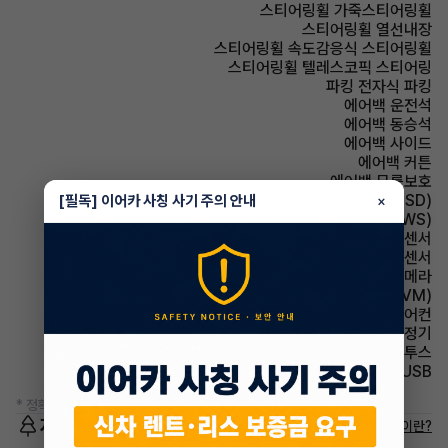
스티어링휠 가죽스티어링휠
스티어링휠 열선내장
스티어링휠 속도감응식 스티어링휠
스티어링휠 텔레스코픽 스티어링
파킹 전자식 파킹
에어백 운전석
에어백 동승석
에어백 사이드
에어백 커튼
에어백 무릎보호
주행안전 후측방경보시스템(BSD)
[필독] 이어카 사칭 사기 주의 안내
×
주행안전 차선이탈경보(LDWS)
주차보조 전방감지센서
주차보조 후방감지센서
주차보조 후방카메라
주차보조 어라운드뷰(AVM)
에어컨 풀오토에어컨
에어컨 공기청정기
유무선단자 블루투스
유무선단자 USB
* 정확한 정보는 판매자와 반드시 확인하시기 바랍니다.
저공해차량 정보
저공해차량이란?