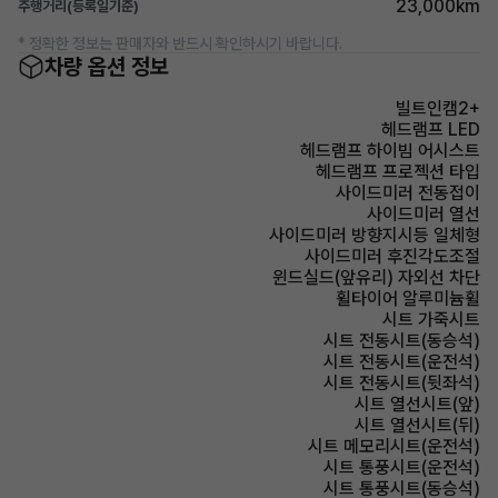
23,000km
주행거리(등록일기준)
* 정확한 정보는 판매자와 반드시 확인하시기 바랍니다.
차량 옵션 정보
빌트인캠2+
헤드램프 LED
헤드램프 하이빔 어시스트
헤드램프 프로젝션 타입
사이드미러 전동접이
사이드미러 열선
사이드미러 방향지시등 일체형
사이드미러 후진각도조절
윈드실드(앞유리) 자외선 차단
휠타이어 알루미늄휠
시트 가죽시트
시트 전동시트(동승석)
시트 전동시트(운전석)
시트 전동시트(뒷좌석)
시트 열선시트(앞)
시트 열선시트(뒤)
시트 메모리시트(운전석)
시트 통풍시트(운전석)
시트 통풍시트(동승석)