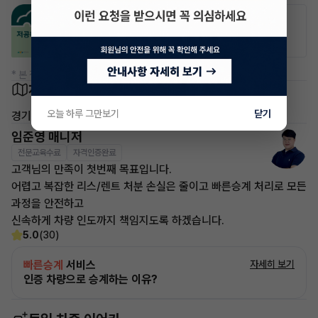
공항주차장
공영주차장
20% 할인
50% 할인
* 본 정보는 지자체마다 다를 수 있으니 실제 정보와 확인해 주세요.
차량 위치
오늘 하루 그만보기
닫기
경기 시흥시
임준영 매니저
전문교육수료
자격인증완료
고객님의 만족이 첫번째 목표입니다.
어렵고 복잡한 리스/렌트 처분 손실은 줄이고 빠른승계 처리로 모든
과정을 안전하고
신속하게 차량 인도까지 책임지도록 하겠습니다.
5.0
(30)
빠른승계
서비스
자세히 보기
인증 차량으로 승계하는 이유?