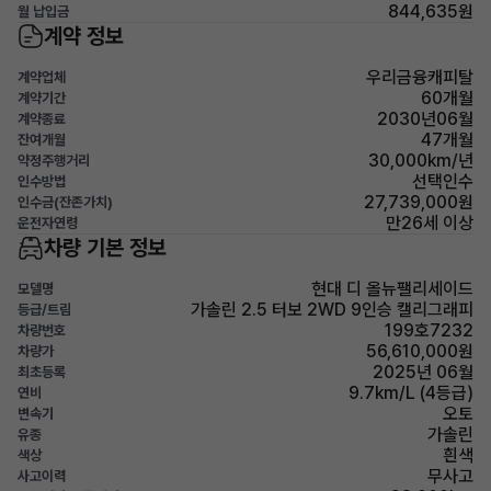
844,635원
월 납입금
계약 정보
우리금융캐피탈
계약업체
60개월
계약기간
2030년06월
계약종료
47개월
잔여개월
30,000km/년
약정주행거리
선택인수
인수방법
27,739,000원
인수금(잔존가치)
만26세 이상
운전자연령
차량 기본 정보
현대 디 올뉴팰리세이드
모델명
가솔린 2.5 터보 2WD 9인승 캘리그래피
등급/트림
199호7232
차량번호
56,610,000원
차량가
2025년 06월
최초등록
9.7km/L (4등급)
연비
오토
변속기
가솔린
유종
흰색
색상
무사고
사고이력