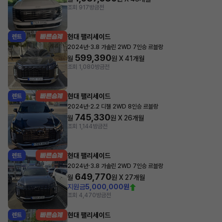
조회 917
방금전
현대 팰리세이드
렌트
·
2024년
3.8 가솔린 2WD 7인승 르블랑
599,390
월
원 X
41
개월
조회 1,080
방금전
현대 팰리세이드
렌트
·
2024년
2.2 디젤 2WD 8인승 르블랑
745,330
월
원 X
26
개월
조회 1,144
방금전
현대 팰리세이드
렌트
·
2024년
3.8 가솔린 2WD 7인승 르블랑
649,770
월
원 X
27
개월
지원금
5,000,000원
조회 4,470
방금전
현대 팰리세이드
렌트