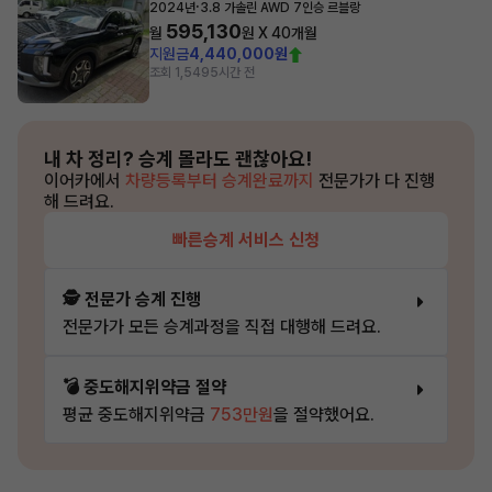
·
2024년
3.8 가솔린 AWD 7인승 르블랑
595,130
월
원 X
40
개월
지원금
4,440,000원
조회 1,549
5시간 전
내 차 정리?
승계 몰라도 괜찮아요!
이어카에서
차량등록부터 승계완료까지
전문가가 다 진행
해 드려요.
빠른승계 서비스 신청
🕵️ 전문가 승계 진행
전문가가 모든 승계과정을 직접 대행해 드려요.
💣 중도해지위약금 절약
평균 중도해지위약금
753만원
을 절약했어요.