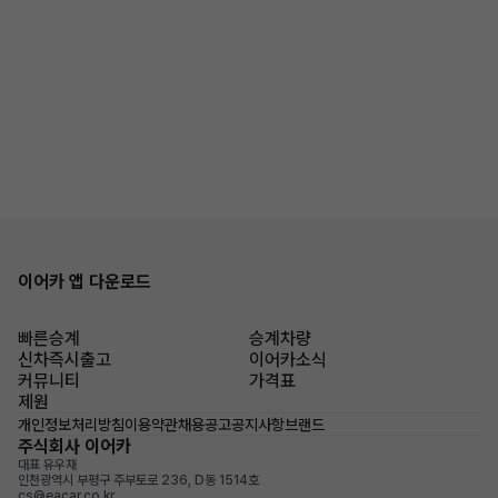
이어카 앱 다운로드
빠른승계
승계차량
신차즉시출고
이어카소식
커뮤니티
가격표
제원
개인정보처리방침
이용약관
채용공고
공지사항
브랜드
주식회사 이어카
대표 유우재
인천광역시 부평구 주부토로 236, D동 1514호
cs@eacar.co.kr