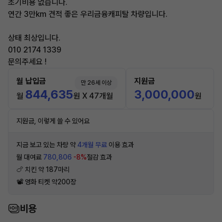
초기비용 없습니다.
연간 3만km 견적 좋은 우리금융캐피탈 차량입니다.
상태 최상입니다.
010 2174 1339
문의주세요 !
월 납입금
지원금
만 26세 이상
844,635
3,000,000
월
원 X 47개월
원
지원금, 이렇게 쓸 수 있어요
지금 보고 있는 차량 약
4개월 무료
이용 효과
월 대여료
780,806
-8%
절감 효과
🍗 치킨 약 187마리
📽 영화 티켓 약200장
비용