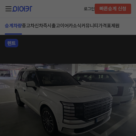
빠른승계 신청
로그인
승계차량
중고차
신차즉시출고
이어카소식
커뮤니티
가격표
제원
렌트