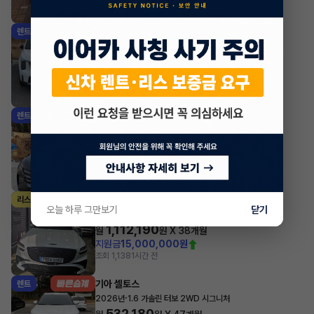
조회 7,224
방금전
기아 쏘렌토
렌트
·
2025년
2.2 디젤 4WD 5인승 시그니처 그래비티
744,700
월
원 X
42
개월
지원금
1,000,000원
조회 1,164
방금전
현대 투싼
렌트
·
2024년
1.6 터보 하이브리드 2WD 프리미엄
547,580
월
원 X
28
개월
조회 2,074
방금전
제네시스 GV70
리스
오늘 하루 그만보기
닫기
·
2025년
가솔린 2.5 터보 2WD 스포츠
1,112,190
월
원 X
38
개월
지원금
15,000,000원
조회 1,138
1시간 전
기아 셀토스
렌트
·
2026년
1.6 가솔린 터보 2WD 시그니처
532,180