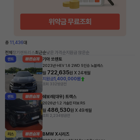
총
11,436
대
전체
장기렌트
리스
최근순
낮은 가격순
지원금 많은순
기아 쏘렌토
렌트
·
2023년
HEV 1.6 2WD 5인승 노블레스
722,635
월
원 X
24
개월
지원금
1,400,000원
조회 332
방금전
쉐보레(대우) 트랙스
렌트
·
2026년
1.2 가솔린 터보 RS
486,530
월
원 X
49
개월
조회 2,234
방금전
BMW X시리즈
리스