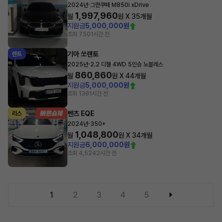
·
2024년
그란쿠페 M850i xDrive
1,997,960
월
원 X
35
개월
지원금
5,000,000원
조회 750
1시간 전
기아 쏘렌토
렌트
·
2025년
2.2 디젤 4WD 5인승 노블레스
860,860
월
원 X
44
개월
지원금
5,000,000원
조회 139
1시간 전
벤츠 EQE
리스
·
2024년
350+
1,048,800
월
원 X
34
개월
지원금
6,000,000원
조회 4,524
2시간 전
1
2
3
4
5