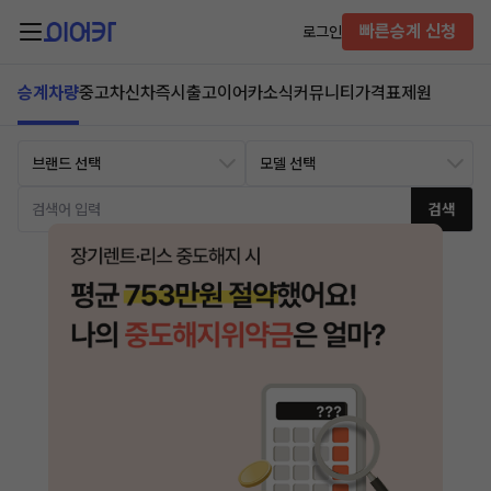
빠른승계 신청
로그인
승계차량
중고차
신차즉시출고
이어카소식
커뮤니티
가격표
제원
검색