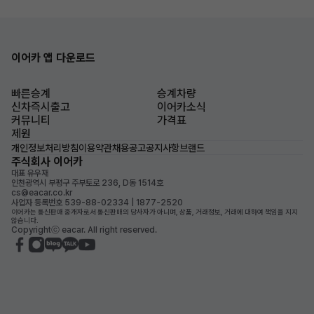
이어카 앱 다운로드
빠른승계
승계차량
신차즉시출고
이어카소식
커뮤니티
가격표
제원
개인정보처리방침
이용약관
채용공고
공지사항
브랜드
주식회사 이어카
대표 유우재
인천광역시 부평구 주부토로 236, D동 1514호
cs@eacar.co.kr
사업자 등록번호 539-88-02334 | 1877-2520
이어카는 통신판매 중개자로서 통신판매의 당사자가 아니며, 상품, 거래정보, 거래에 대하여 책임을 지지
않습니다.
Copyrightⓒ eacar. All right reserved.