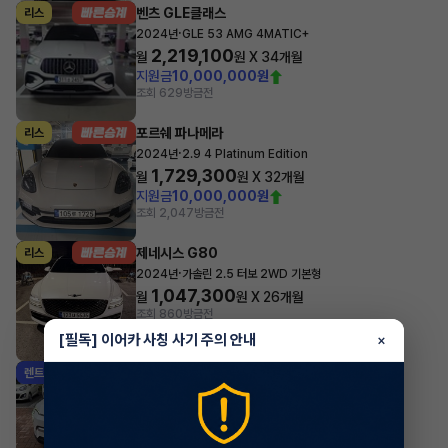
벤츠 GLE클래스
리스
·
2024년
GLE 53 AMG 4MATIC+
2,219,100
월
원 X
34
개월
지원금
10,000,000원
조회 629
방금전
포르쉐 파나메라
리스
·
2024년
2.9 4 Platinum Edition
1,729,300
월
원 X
32
개월
지원금
10,000,000원
조회 2,047
방금전
제네시스 G80
리스
·
2024년
가솔린 2.5 터보 2WD 기본형
1,047,300
월
원 X
26
개월
조회 860
방금전
[필독] 이어카 사칭 사기 주의 안내
×
기아 EV3
렌트
·
2025년
롱 레인지 에어
579,920
월
원 X
42
개월
지원금
1,000,000원