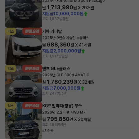
·
2024년
xDrive40i M Sport Package
1,713,990
월
원 X
29
개월
지원금
10,000,000원
조회 1,837
방금전
기아 카니발
리스
·
2025년
9인승 가솔린 노블레스
688,360
월
원 X
41
개월
지원금
2,000,000원
조회 1,517
방금전
벤츠 GLE클래스
리스
·
2026년
GLE 300d 4MATIC
1,780,239
월
원 X
32
개월
지원금
7,000,000원
조회 247
방금전
KG모빌리티(쌍용) 무쏘
리스
·
2026년
2.2 디젤 4WD M7
795,850
월
원 X
30
개월
조회 485
방금전
#저신용