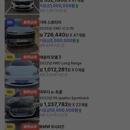
월
원 X
47
개월
지원금
1,000,000원
조회 1,357
1시간 전
기아 스포티지
렌트
·
2025년
2WD 시그니처
726,440
월
원 X
47
개월
지원금
3,000,000원
조회 649
1시간 전
테슬라 모델 3
리스
·
2022년
AWD Long Range
1,012,281
월
원 X
0
개월
조회 3,626
1시간 전
아우디 e-트론
리스
·
2023년
55 quattro Sportback
1,237,782
월
원 X
23
개월
지원금
10,000,000원
조회 3,670
1시간 전
BMW 8시리즈
리스