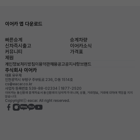
이어카 앱 다운로드
빠른승계
승계차량
신차즉시출고
이어카소식
커뮤니티
가격표
제원
개인정보처리방침
이용약관
채용공고
공지사항
브랜드
주식회사 이어카
대표 유우재
인천광역시 부평구 주부토로 236, D동 1514호
cs@eacar.co.kr
사업자 등록번호 539-88-02334 | 1877-2520
이어카는 통신판매 중개자로서 통신판매의 당사자가 아니며, 상품, 거래정보, 거래에 대하여 책임을 지지
않습니다.
Copyrightⓒ eacar. All right reserved.