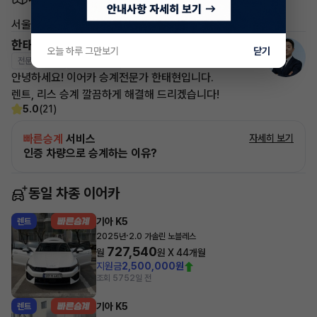
서울 서초구 서초동
한태현 매니저
오늘 하루 그만보기
닫기
전문교육수료
자격인증완료
안녕하세요! 이어카 승계전문가 한태현입니다.
렌트, 리스 승계 깔끔하게 해결해 드리겠습니다!
5.0
(21)
빠른승계
서비스
자세히 보기
인증 차량으로 승계하는 이유?
동일 차종 이어카
기아 K5
렌트
·
2025년
2.0 가솔린 노블레스
727,540
월
원 X
44
개월
지원금
2,500,000원
조회 575
2일 전
기아 K5
렌트