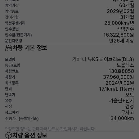
60개월
계약기간
2029년02월
계약종료
31개월
잔여개월
25,000km/년
약정주행거리
선택인수
인수방법
16,322,800원
인수금(잔존가치)
만26세 이상
운전자연령
차량 기본 정보
기아 더 뉴K5 하이브리드(DL3)
모델명
노블레스
등급/트림
130호8858
차량번호
37,960,000원
차량가
2024년 02월
최초등록
17.1km/L (1등급)
연비
오토
변속기
가솔린+전기
유종
검정
색상
무사고
사고이력
34,000km
주행거리(등록일기준)
* 정확한 정보는 판매자와 반드시 확인하시기 바랍니다.
차량 옵션 정보