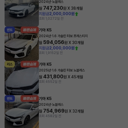
·
2024년
노블레스
747,230
월
원 X
38
개월
지원금
2,000,000원
조회 1,027
2일 전
기아 K5
렌트
·
2024년
1.6 가솔린 터보 프레스티지
594,056
월
원 X
30
개월
지원금
2,000,000원
조회 1,915
2일 전
기아 K5
리스
·
2025년
1.6 가솔린 터보 노블레스
431,800
월
원 X
45
개월
조회 455
2일 전
기아 K5
렌트
·
2024년
노블레스
754,969
월
원 X
32
개월
조회 458
2일 전