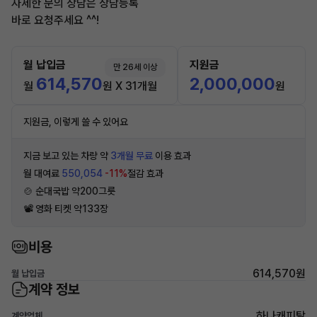
자세한 문의 상담은 상담등록
바로 요청주세요 ^^!
월 납입금
지원금
만 26세 이상
614,570
2,000,000
월
원 X 31개월
원
지원금, 이렇게 쓸 수 있어요
지금 보고 있는 차량 약
3개월 무료
이용 효과
월 대여료
550,054
-11%
절감 효과
🍲 순대국밥 약200그릇
📽 영화 티켓 약133장
비용
614,570원
월 납입금
계약 정보
하나캐피탈
계약업체