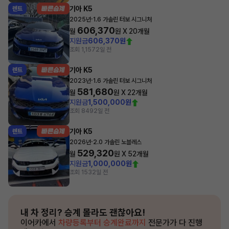
기아 K5
렌트
·
2025년
1.6 가솔린 터보 시그니처
606,370
월
원 X
20
개월
지원금
606,370원
조회 1,157
2일 전
기아 K5
렌트
·
2023년
1.6 가솔린 터보 시그니처
581,680
월
원 X
22
개월
지원금
1,500,000원
조회 849
2일 전
기아 K5
렌트
·
2026년
2.0 가솔린 노블레스
529,320
월
원 X
52
개월
지원금
1,000,000원
조회 153
2일 전
내 차 정리?
승계 몰라도 괜찮아요!
이어카에서
차량등록부터 승계완료까지
전문가가 다 진행