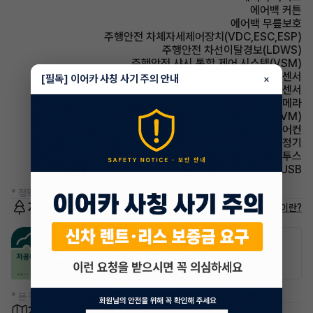
에어백 커튼
에어백 무릎보호
주행안전 차체자세제어장치(VDC,ESC,ESP)
주행안전 차선이탈경보(LDWS)
주행안전 샤시 통합 제어 시스템(VSM)
주차보조 전방감지센서
[필독] 이어카 사칭 사기 주의 안내
×
주차보조 후방감지센서
주차보조 후방카메라
주차보조 어라운드뷰(AVM)
에어컨 풀오토에어컨
에어컨 공기청정기
유무선단자 블루투스
유무선단자 USB
* 정확한 정보는 판매자와 반드시 확인하시기 바랍니다.
저공해차량 정보
저공해차량이란?
공항주차장
공영주차장
50% 할인
50% 할인
* 본 정보는 지자체마다 다를 수 있으니 실제 정보와 확인해 주세요.
차량 위치