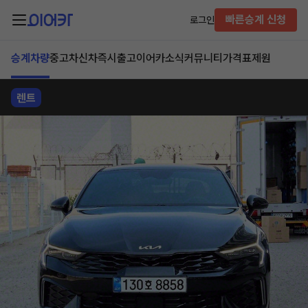
빠른승계 신청
로그인
승계차량
중고차
신차즉시출고
이어카소식
커뮤니티
가격표
제원
렌트