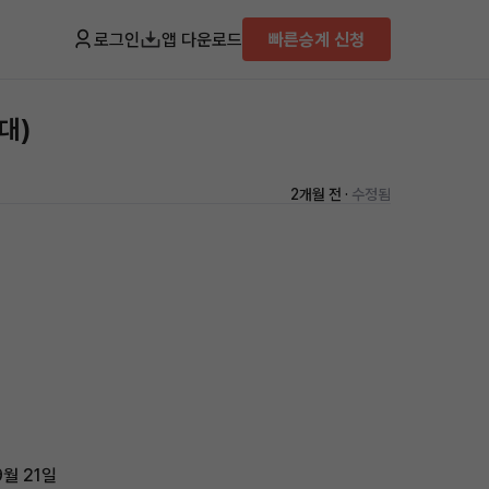
로그인
앱 다운로드
빠른승계 신청
대)
2개월 전 ·
수정됨
9월 21일