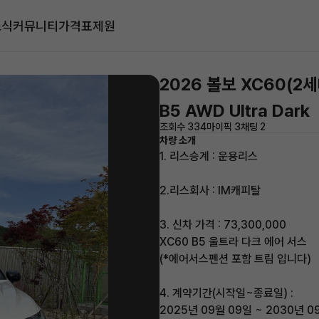
소식
커뮤니티
가격표
제원
2026 볼보 XC60(2세
B5 AWD Ultra Dark
조회수 334
마이픽 3
채팅 2
차량 소개
1. 리스승계 : 운용리스
2.리스회사 : IM캐피탈
3. 신차 가격 : 73,300,000
XC60 B5 울트라 다크 에어 서스
(*에어서스펜션 포함 트림 입니다)
4. 계약기간(시작일~종료일) :
2025년 09월 09일 ~ 2030년 0