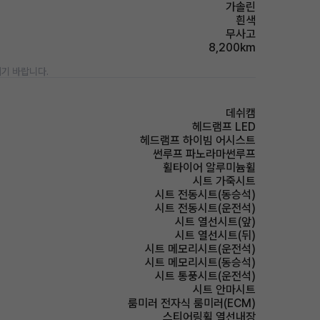
가솔린
흰색
무사고
8,200km
기 바랍니다.
데쉬캠
헤드램프 LED
헤드램프 하이빔 어시스트
썬루프 파노라마썬루프
휠타이어 알루미늄휠
시트 가죽시트
시트 전동시트(동승석)
시트 전동시트(운전석)
시트 열선시트(앞)
시트 열선시트(뒤)
시트 메모리시트(운전석)
시트 메모리시트(동승석)
시트 통풍시트(운전석)
시트 안마시트
룸미러 전자식 룸미러(ECM)
스티어링휠 열선내장