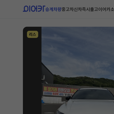
승계차량
중고차
신차즉시출고
이어카
리스