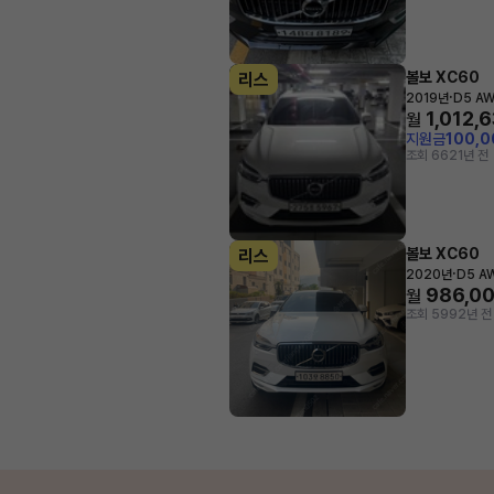
볼보 XC60
리스
·
2019년
D5 AWD
1,012,
월
지원금
100,
조회 662
1년 전
볼보 XC60
리스
·
2020년
D5 AW
986,0
월
조회 599
2년 전