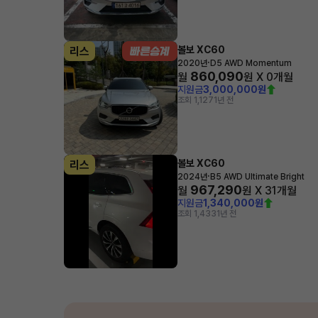
볼보 XC60
리스
·
2020년
D5 AWD Momentum
860,090
월
원 X
0
개월
지원금
3,000,000원
조회 1,127
1년 전
볼보 XC60
리스
·
2024년
B5 AWD Ultimate Bright
967,290
월
원 X
31
개월
지원금
1,340,000원
조회 1,433
1년 전