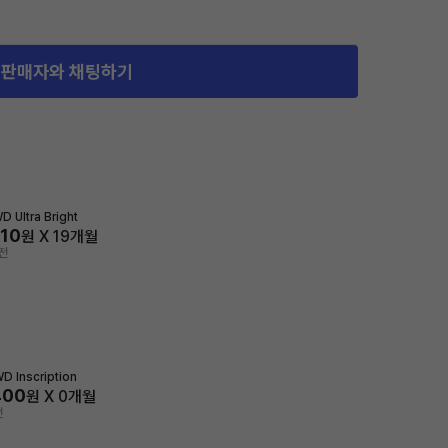
판매자와 채팅하기
D Ultra Bright
510
원 X
19
개월
전
D Inscription
400
원 X
0
개월
전