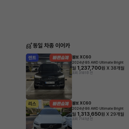
동일 차종 이어카
볼보 XC60
렌트
·
2024년
B5 AWD Ultimate Bright
1,237,700
월
원 X
38
개월
조회 318
1주 전
볼보 XC60
리스
·
2024년
B6 AWD Ultimate Bright
1,313,650
월
원 X
29
개월
조회 714
1년 전