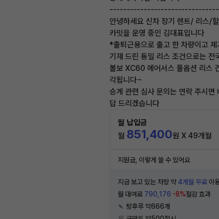
--------------------------------
안녕하세요 신차 장기 렌트/ 리스/
카밋을 운영 중인 김대표입니다
*출퇴근용으로 출고 한 차량이고 제
기재 드린 동일 리스 조건으로는 전
볼보 XC60 에어서스 풀옵션 리스 
각됩니다~
승계 관련 심사 문의는 연락 주시면
답 드리겠습니다
월 납입금
851,400
월
원 X 49개월
지원금, 이렇게 쓸 수 있어요
지금 보고 있는 차량 약
4개월 무료
이용
월 대여료
790,176
-8%
절감 효과
🍡 탕후루 약666개
🥟 군만두 약500접시