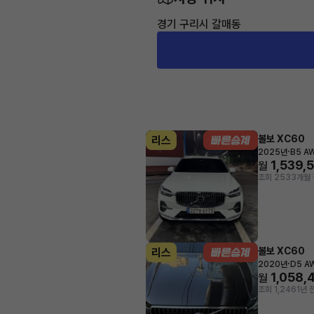
경기 구리시 갈매동
볼보 XC60
리스
·
2025년
B5 AW
1,539,
월
조회 253
3개월 
볼보 XC60
리스
·
2020년
D5 AW
1,058,
월
조회 1,246
1년 