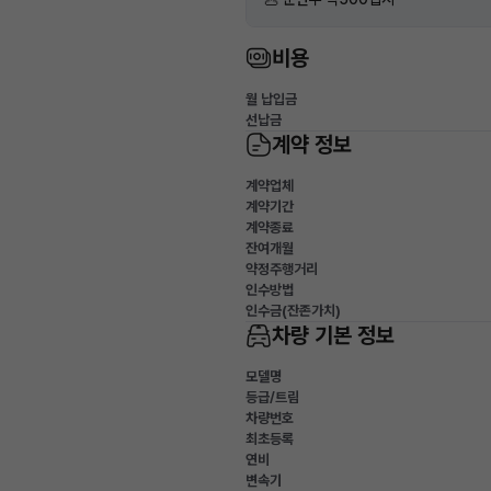
비용
월 납입금
선납금
계약 정보
계약업체
계약기간
계약종료
잔여개월
약정주행거리
인수방법
인수금(잔존가치)
차량 기본 정보
모델명
등급/트림
차량번호
최초등록
연비
변속기