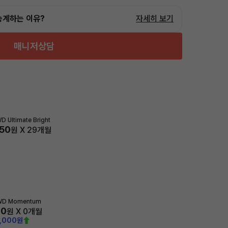
승계하는 이유?
자세히 보기
매니저상담
D Ultimate Bright
650
원 X
29
개월
WD Momentum
90
원 X
0
개월
0,000원