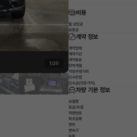
비용
월 납입금
보증금
계약 정보
계약업체
계약기간
계약종료
1/20
잔여개월
약정주행거리
인수방법
인수금(잔존가치)
차량 기본 정보
모델명
등급/트림
차량번호
최초등록
연비
변속기
유종