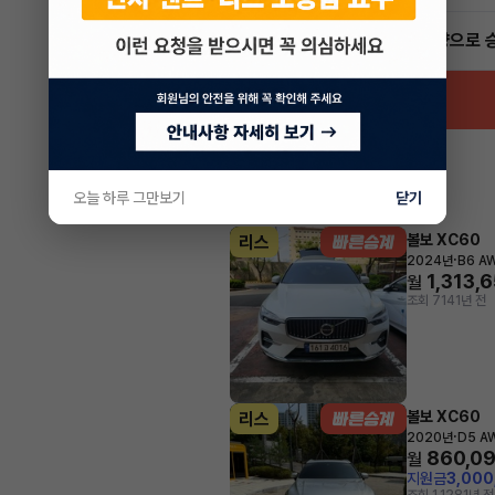
빠른승계
서비스
인증 차량으로 
오늘 하루 그만보기
닫기
볼보 XC60
리스
·
2024년
B6 AW
1,313,
월
조회 714
1년 전
볼보 XC60
리스
·
2020년
D5 A
860,0
월
지원금
3,00