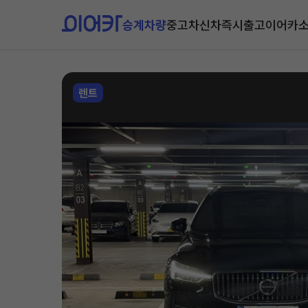
승계차량
중고차
신차즉시출고
이어카
렌트