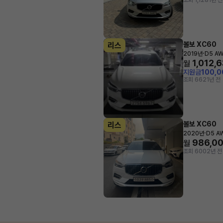
조회 1,128
1년 전
볼보 XC60
리스
·
2019년
D5 AWD
1,012,
월
지원금
100,
조회 662
1년 전
볼보 XC60
리스
·
2020년
D5 AW
986,0
월
조회 600
2년 전