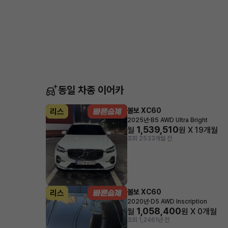
동일 차종 이어카
볼보 XC60
리스
·
2025년
B5 AWD Ultra Bright
1,539,510
월
원 X
19
개월
조회 253
3개월 전
볼보 XC60
리스
·
2020년
D5 AWD Inscription
1,058,400
월
원 X
0
개월
조회 1,246
1년 전