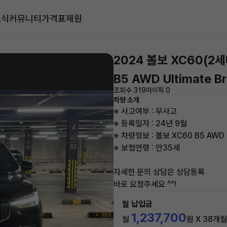
소식
커뮤니티
가격표
제원
2024 볼보 XC60(2세
B5 AWD Ultimate Br
조회수 319
마이픽 0
차량 소개
※ 사고여부 : 무사고
※ 등록일자 : 24년 9월
※ 차량정보 : 볼보 XC60 B5 AWD Ul
※ 보험연령 : 만35세
자세한 문의 상담은 상담등록
바로 요청주세요 ^^!
월 납입금
1,237,700
월
원 X 38개월