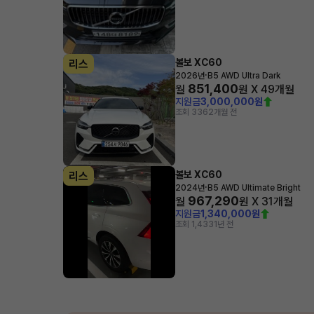
볼보 XC60
리스
·
2026년
B5 AWD Ultra Dark
851,400
월
원 X
49
개월
지원금
3,000,000원
조회 336
2개월 전
볼보 XC60
리스
·
2024년
B5 AWD Ultimate Bright
967,290
월
원 X
31
개월
지원금
1,340,000원
조회 1,433
1년 전