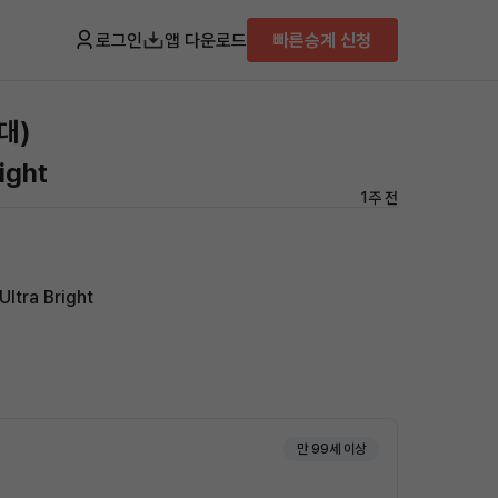
로그인
앱 다운로드
빠른승계 신청
대)
ight
1주 전
tra Bright
만 99세 이상