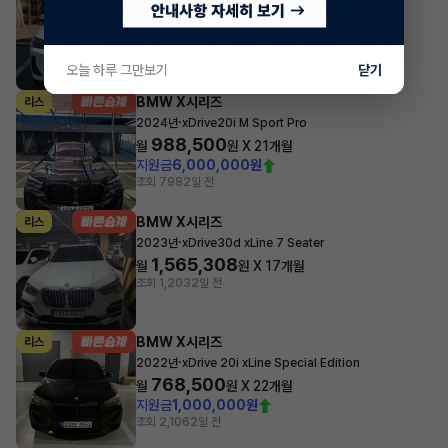
·
2024년
xDrive20i M Sport Pro
979,200
월
원 X
29
개월
지원금
7,660,000원
조회 2,979
4시간 전
오늘 하루 그만보기
닫기
BMW X시리즈
리스
·
2024년
xDrive20i M Sport Pro
988,500
월
원 X
21
개월
지원금
6,000,000원
조회 798
2일 전
BMW X시리즈
리스
·
2023년
xDrive30d xLine 7 Seater
1,565,308
월
원 X
17
개월
조회 1,203
2일 전
BMW X시리즈
리스
·
2022년
xDrive 20i xLine Special Edition
768,500
월
원 X
22
개월
지원금
1,000,000원
조회 2,106
2일 전