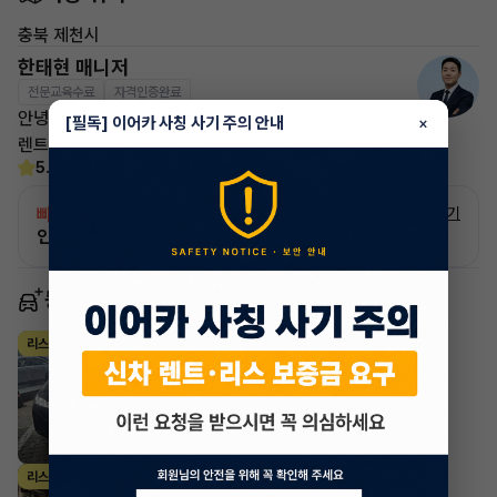
충북 제천시
한태현 매니저
전문교육수료
자격인증완료
안녕하세요! 이어카 승계전문가 한태현입니다.
[필독] 이어카 사칭 사기 주의 안내
×
렌트, 리스 승계 깔끔하게 해결해 드리겠습니다!
5.0
(21)
빠른승계
서비스
자세히 보기
인증 차량으로 승계하는 이유?
동일 차종 이어카
BMW X시리즈
리스
·
2024년
xDrive40i M Sport Package
1,713,990
월
원 X
29
개월
지원금
10,000,000원
조회 1,847
2시간 전
BMW X시리즈
리스