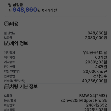
월 납입금
948,860
월
원 X 44개월
비용
948,860원
월 납입금
7,080,000원
보증금
계약 정보
우리금융캐피탈
계약업체
60개월
계약기간
2030년03월
계약종료
44개월
잔여개월
20,000km/년
약정주행거리
선택인수
인수방법
40,356,000원
인수금(잔존가치)
차량 기본 정보
BMW X4(2세대)
모델명
xDrive20i M Sport Pro SE
등급/트림
248가2652
차량번호
2025년 03월
최초등록