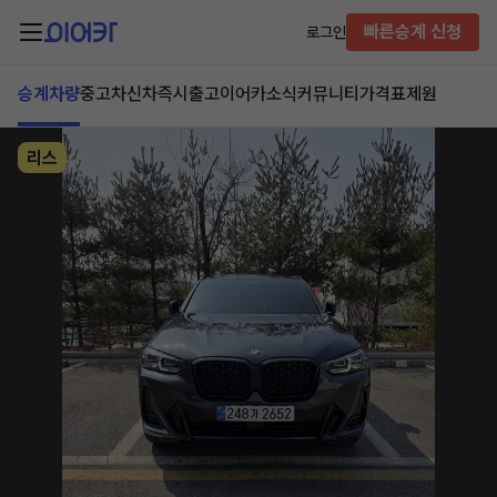
빠른승계 신청
로그인
승계차량
중고차
신차즉시출고
이어카소식
커뮤니티
가격표
제원
리스