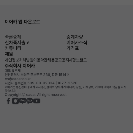
이어카 앱 다운로드
빠른승계
승계차량
신차즉시출고
이어카소식
커뮤니티
가격표
제원
개인정보처리방침
이용약관
채용공고
공지사항
브랜드
주식회사 이어카
대표 유우재
인천광역시 부평구 주부토로 236, D동 1514호
cs@eacar.co.kr
사업자 등록번호 539-88-02334 | 1877-2520
이어카는 통신판매 중개자로서 통신판매의 당사자가 아니며, 상품, 거래정보, 거래에 대하여 책임을 지지
않습니다.
Copyrightⓒ eacar. All right reserved.