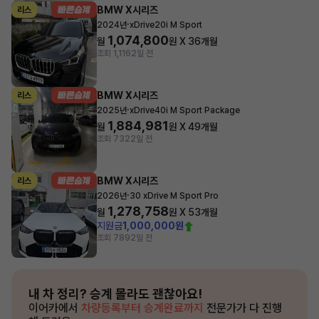
BMW X시리즈
리스
·
2024년
xDrive20i M Sport
1,074,800
월
원 X
36
개월
조회 1,116
2일 전
BMW X시리즈
리스
·
2025년
xDrive40i M Sport Package
1,884,981
월
원 X
49
개월
조회 732
2일 전
BMW X시리즈
리스
·
2026년
30 xDrive M Sport Pro
1,278,758
월
원 X
53
개월
지원금
1,000,000원
조회 789
2일 전
내 차 정리?
승계 몰라도 괜찮아요!
이어카에서
차량등록부터 승계완료까지
전문가가 다 진행