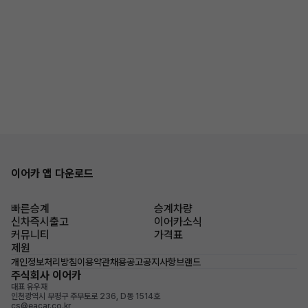
이어카 앱 다운로드
빠른승계
승계차량
신차즉시출고
이어카소식
커뮤니티
가격표
제원
개인정보처리방침
이용약관
채용공고
공지사항
브랜드
주식회사 이어카
대표 유우재
인천광역시 부평구 주부토로 236, D동 1514호
cs@eacar.co.kr