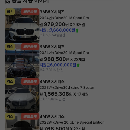
동일 차종 이어카
BMW X시리즈
리스
·
2024년
xDrive20i M Sport Pro
979,200
월
원 X
29
개월
지원금
7,660,000원
조회 2,954
방금전
BMW X시리즈
리스
·
2024년
xDrive20i M Sport Pro
988,500
월
원 X
22
개월
지원금
6,000,000원
조회 781
1시간 전
BMW X시리즈
리스
·
2023년
xDrive30d xLine 7 Seater
1,565,308
월
원 X
17
개월
조회 1,188
1시간 전
BMW X시리즈
리스
·
2022년
xDrive 20i xLine Special Edition
768,500
월
원 X
22
개월