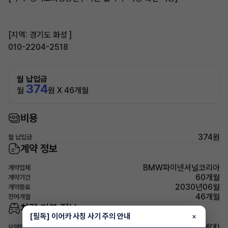
[지역: 경기도 화성 ]
010-2204-2518
월 납입금
374
월
원 X 46개월
비용
374원
월 납입금
계약 정보
BMW파이넨셔널코리아
계약업체
60개월
계약기간
2030년06월
계약종료
46개월
잔여개월
차량 기본 정보
[필독] 이어카 사칭 사기 주의 안내
×
BMW X6(3세대)
모델명