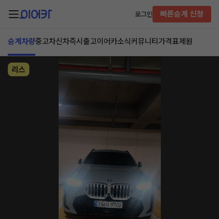
빠른승계 신청
로그인
승계차량
중고차
신차즉시출고
이어카소식
커뮤니티
가격표
제원
리스