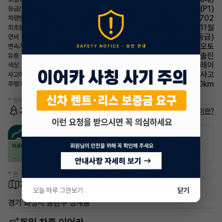
xDrive40i M Sport Package (P1)
등급/트림
336다9702
차량번호
2024년 11월
최초등록
7.6km/L (5등급)
연비
오토
변속기
가솔린
유종
브루클린그레이
색상
무사고
사고이력
31,000km
주행거리(등록일기준)
* 정확한 정보는 판매자와 반드시 확인하시기 바랍니다.
저공해차량 정보
저공해차량이란?
공항주차장
공영주차장
50% 할인
50% 할인
* 본 정보는 지자체마다 다를 수 있으니 실제 정보와 확인해 주세요.
차량 위치
오늘 하루 그만보기
닫기
경기 화성시 동탄구 청계동