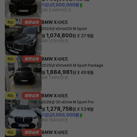
지원금
1,000,000원
조회 2,099
1시간 전
BMW X시리즈
리스
·
2024년
xDrive20i M Sport
1,074,800
월
원 X
37
개월
조회 1,112
1시간 전
BMW X시리즈
리스
·
2025년
xDrive40i M Sport Package
1,884,981
월
원 X
49
개월
조회 726
1시간 전
BMW X시리즈
리스
·
2026년
30 xDrive M Sport Pro
1,278,758
월
원 X
53
개월
지원금
1,000,000원
조회 784
1시간 전
BMW X시리즈
리스