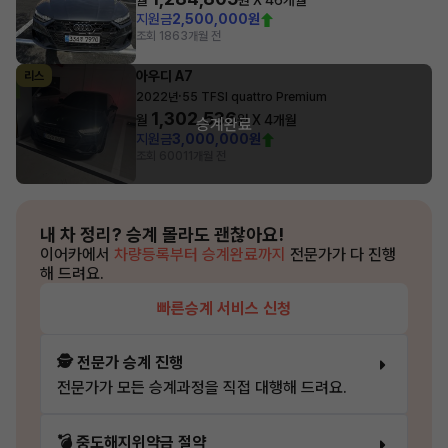
월
원 X
46
개월
지원금
2,500,000원
조회 186
3개월 전
아우디 A7
리스
·
2022년
55 TFSI quattro Premium
1,302,536
월
원 X
4
개월
승계완료
지원금
3,000,000원
조회 600
11개월 전
내 차 정리?
승계 몰라도 괜찮아요!
이어카에서
차량등록부터 승계완료까지
전문가가 다 진행
해 드려요.
빠른승계 서비스 신청
🕵️ 전문가 승계 진행
전문가가 모든 승계과정을 직접 대행해 드려요.
💣 중도해지위약금 절약