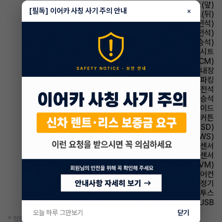
시트 열선시트(앞)
[필독] 이어카 사칭 사기 주의 안내
×
시트 열선시트(뒤)
시트 메모리시트(운전석)
시트 통풍시트(운전석)
시트 통풍시트(동승석)
시트 안마시트
룸미러 전자식 룸미러(ECM)
스티어링휠 열선내장
파킹 전자식 파킹
에어백 운전석
에어백 동승석
에어백 사이드
에어백 커튼
주행안전 후측방경보시스템(BSD)
주행안전 차선이탈경보(LDWS)
주차보조 전방감지센서
주차보조 후방감지센서
주차보조 어라운드뷰(AVM)
에어컨 풀오토에어컨
에어컨 공기청정기
유무선단자 블루투스
유무선단자 USB
오늘 하루 그만보기
닫기
* 정확한 정보는 판매자와 반드시 확인하시기 바랍니다.