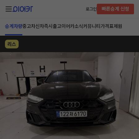
빠른승계 신청
로그인
승계차량
중고차
신차즉시출고
이어카소식
커뮤니티
가격표
제원
리스