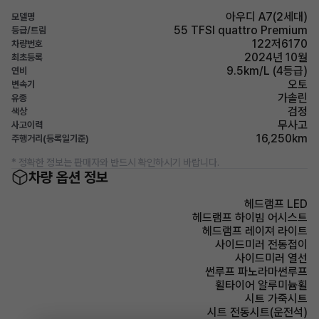
아우디 A7(2세대)
모델명
55 TFSI quattro Premium
등급/트림
122저6170
차량번호
2024년 10월
최초등록
9.5km/L (4등급)
연비
오토
변속기
가솔린
유종
검정
색상
무사고
사고이력
16,250km
주행거리(등록일기준)
* 정확한 정보는 판매자와 반드시 확인하시기 바랍니다.
차량 옵션 정보
헤드램프 LED
헤드램프 하이빔 어시스트
헤드램프 레이져 라이트
사이드미러 전동접이
사이드미러 열선
썬루프 파노라마썬루프
휠타이어 알루미늄휠
시트 가죽시트
시트 전동시트(운전석)