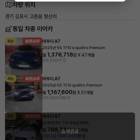
차량 위치
경기 김포시 고촌읍 향산리
동일 차종 이어카
아우디 A7
리스
·
2025년
55 TFSI e quattro Premium
1,376,718
월
원 X
47
개월
조회 438
1주 전
아우디 A7
리스
·
2025년
55 TFSI quattro Premium
1,167,600
월
원 X
51
개월
조회 292
3개월 전
아우디 A7
리스
·
2016년
50 TDI 콰트로 컴포트
786,731
월
원 X
0
개월
승계완료
지원금
2,000,000원