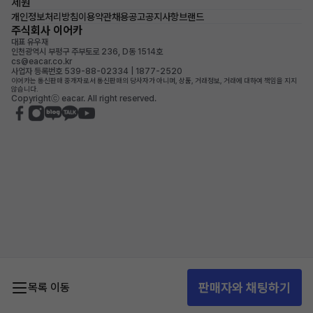
제원
개인정보처리방침
이용약관
채용공고
공지사항
브랜드
주식회사 이어카
대표 유우재
인천광역시 부평구 주부토로 236, D동 1514호
cs@eacar.co.kr
사업자 등록번호 539-88-02334 | 1877-2520
이어카는 통신판매 중개자로서 통신판매의 당사자가 아니며, 상품, 거래정보, 거래에 대하여 책임을 지지
않습니다.
Copyrightⓒ eacar. All right reserved.
판매자와 채팅하기
목록 이동