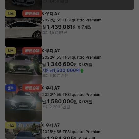
조회 1,450
1년 전
아우디 A7
리스
·
2022년
55 TFSI quattro Premium
1,439,061
월
원 X
7
개월
조회 1,531
1년 전
아우디 A7
리스
·
2022년
55 TFSI quattro Premium
1,346,600
월
원 X
0
개월
지원금
1,500,000원
조회 5,107
1년 전
아우디 A7
렌트
·
2020년
55 TFSI quattro Premium
1,580,000
월
원 X
0
개월
조회 2,293
3년 전
아우디 A7
리스
·
2025년
55 TFSI quattro Premium
1,284,805