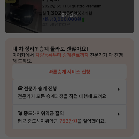
·
2022년
55 TFSI quattro Premium
1,302,536
월
원 X
4
개월
승계완료
지원금
3,000,000원
조회 599
11개월 전
내 차 정리?
승계 몰라도 괜찮아요!
이어카에서
차량등록부터 승계완료까지
전문가가 다 진행
해 드려요.
빠른승계 서비스 신청
🕵️ 전문가 승계 진행
전문가가 모든 승계과정을 직접 대행해 드려요.
💣 중도해지위약금 절약
평균 중도해지위약금
753만원
을 절약했어요.