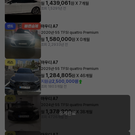
1,439,061
월
원 X
7
개월
조회 1,529
1년 전
아우디 A7
렌트
·
2020년
55 TFSI quattro Premium
1,580,000
월
원 X
0
개월
조회 2,293
3년 전
아우디 A7
리스
·
2025년
55 TFSI quattro Premium
1,284,805
월
원 X
46
개월
지원금
2,500,000원
조회 180
3개월 전
아우디 A7
리스
·
2024년
55 TFSI quattro Premium
1,378,000
월
원 X
38
개월
승계완료
조회 472
6개월 전
아우디 A7
리스