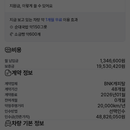
지원금, 이렇게 쓸 수 있어요
지금 보고 있는 차량 약
1개월 무료
이용 효과
🍲 순대국밥 약150그릇
🥐 소금빵 약600개
비용
1,346,600원
월 납입금
19,530,420원
보증금
계약 정보
BNK캐피탈
계약업체
48개월
계약기간
2026년01월
계약종료
0개월
잔여개월
20,000km/년
약정주행거리
선택인수
인수방법
48,826,050원
인수금(잔존가치)
차량 기본 정보