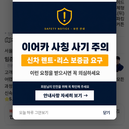
에어백 사이드
사이드미러 방향지시등 일체형
시트 열선시트(뒤)
파킹 전자식 파킹
에어백 커튼
* 정확한 정보는 판매자와 반드시 확인하시기 바랍니다.
차량 위치
서울 영등포구
임준영 매니저
전문교육수료
자격인증완료
고객님의 만족이 첫번째 목표입니다.
어렵고 복잡한 리스/렌트 처분 손실은 줄이고 빠른승계 처리로 모든
과정을 안전하고
신속하게 차량 인도까지 책임지도록 하겠습니다.
5.0
(30)
빠른승계
서비스
자세히 보기
오늘 하루 그만보기
닫기
인증 차량으로 승계하는 이유?