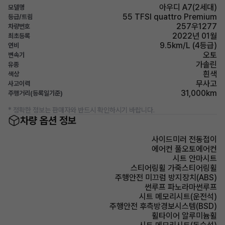
아우디 A7(2세대)
모델명
55 TFSI quattro Premium
등급/트림
257우1277
차량번호
2022년 01월
최초등록
9.5km/L (4등급)
연비
오토
변속기
가솔린
유종
흰색
색상
무사고
사고이력
31,000km
주행거리(등록일기준)
* 정확한 정보는 판매자와 반드시 확인하시기 바랍니다.
차량 옵션 정보
사이드미러 전동접이
에어컨 풀오토에어컨
시트 안마시트
스티어링휠 가죽스티어링휠
주행안전 미끄럼 방지장치(ABS)
썬루프 파노라마썬루프
시트 메모리시트(운전석)
주행안전 후측방경보시스템(BSD)
휠타이어 알루미늄휠