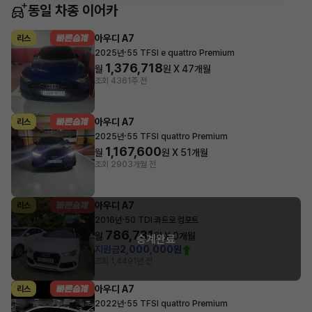
동일 차종 이어카
아우디 A7
리스
·
2025년
55 TFSI e quattro Premium
1,376,718
월
원 X
47
개월
조회 436
1주 전
아우디 A7
리스
·
2025년
55 TFSI quattro Premium
1,167,600
월
원 X
51
개월
조회 290
3개월 전
아우디 A7
리스
·
2016년
50 TDI 콰트로 컴포트
786,731
월
원 X
0
개월
승계완료
지원금
2,000,000원
조회 1,449
1년 전
아우디 A7
리스
·
2022년
55 TFSI quattro Premium