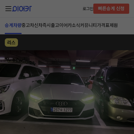
빠른승계 신청
로그인
승계차량
중고차
신차즉시출고
이어카소식
커뮤니티
가격표
제원
리스