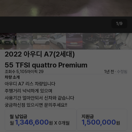
1/9
2022 아우디 A7(2세대)
55 TFSI quattro Premium
조회수 5,105
마이픽 29
1년 전 ·
수정됨
차량 소개
아우디 A7 리스 차량입니다
주행거리 넉넉하게 있으며
사용기간 얼마안되서 신차와 같습니다
궁금하신점 있으시면 문의주세요!!
월 납입금
지원금
1,346,600
1,500,000
월
원 X 0개월
원