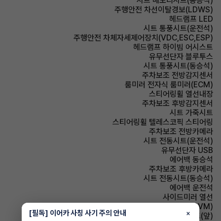
시트 메모리시트(동승석)
주행안전 차선이탈경보(LDWS)
헤드램프 LED
시트 통풍시트(운전석)
주행안전 차체자세제어장치(VDC,ESC,ESP)
헤드램프 하이빔 어시스트
유무선단자 블루투스
시트 통풍시트(동승석)
주차보조 전방감지센서
룸미러 전자식 룸미러(ECM)
스티어링휠 열선내장
주차보조 후방감지센서
시트 가죽시트
스티어링휠 텔레스코픽 스티어링
주차보조 전방카메라
시트 전동시트(운전석)
유무선단자 USB
에어백 동승석
주차보조 후방카메라
시트 전동시트(동승석)
에어백 운전석
사이드미러 열선
주차보조 어라운드뷰(AVM)
[필독] 이어카 사칭 사기 주의 안내
×
시트 열선시트(앞)