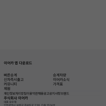
이어카 앱 다운로드
빠른승계
승계차량
신차즉시출고
이어카소식
커뮤니티
가격표
제원
개인정보처리방침
이용약관
채용공고
공지사항
브랜드
주식회사 이어카
대표 유우재
인천광역시 부평구 주부토로 236, D동 1514호