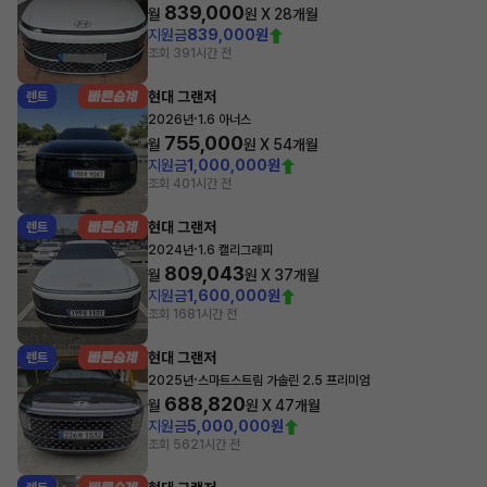
839,000
월
원 X
28
개월
지원금
839,000원
조회 39
1시간 전
현대 그랜저
렌트
·
2026년
1.6 아너스
755,000
월
원 X
54
개월
지원금
1,000,000원
조회 40
1시간 전
현대 그랜저
렌트
·
2024년
1.6 캘리그래피
809,043
월
원 X
37
개월
지원금
1,600,000원
조회 168
1시간 전
현대 그랜저
렌트
·
2025년
스마트스트림 가솔린 2.5 프리미엄
688,820
월
원 X
47
개월
지원금
5,000,000원
조회 562
1시간 전