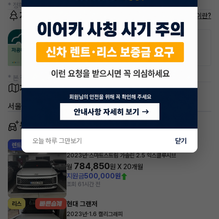
* 정확한 정보는 판매자와 반드시 확인하시기 바랍니다.
저공해차량 정보
저공해차량이란?
공항주차장
공영주차장
50% 할인
50% 할인
* 본 정보는 지자체마다 다를 수 있으니 실제 정보와 확인해 주세요.
차량 위치
서울 강서구 가양동
동일 차종 이어카
오늘 하루 그만보기
닫기
현대 그랜저
렌트
·
2023년
스마트스트림 가솔린 2.5 익스클루시브
784,850
월
원 X
20
개월
지원금
500,000원
조회 6
1시간 전
현대 그랜저
리스
·
2023년
1.6 캘리그래피