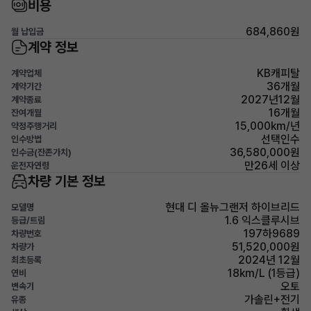
비용
684,860원
월 납입금
계약 정보
KB캐피탈
계약업체
36개월
계약기간
2027년12월
계약종료
16개월
잔여개월
15,000km/년
약정주행거리
선택인수
인수방법
36,580,000원
인수금(잔존가치)
만26세 이상
운전자연령
차량 기본 정보
현대 디 올뉴그랜저 하이브리드
모델명
1.6 익스클루시브
등급/트림
197하9689
차량번호
51,520,000원
차량가
2024년 12월
최초등록
18km/L (1등급)
연비
오토
변속기
가솔린+전기
유종