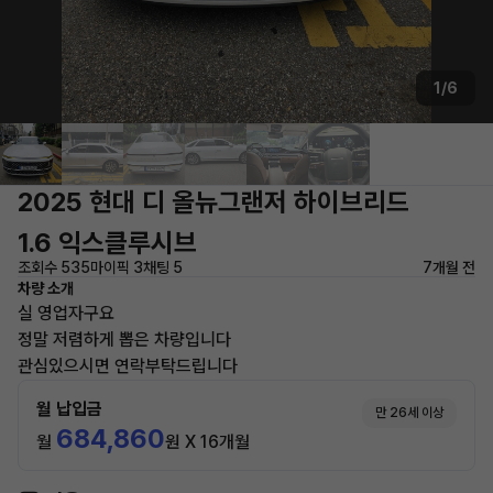
1/6
2025 현대 디 올뉴그랜저 하이브리드
1.6 익스클루시브
조회수 535
마이픽 3
채팅 5
7개월 전
차량 소개
실 영업자구요
정말 저렴하게 뽑은 차량입니다
관심있으시면 연락부탁드립니다
월 납입금
만 26세 이상
684,860
월
원 X 16개월