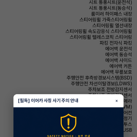
시트 통풍시트(운전석)
시트 통풍시트(동승석)
룸미러 하이패스 내장
스티어링휠 가죽스티어링휠
스티어링휠 열선내장
스티어링휠 속도감응식 스티어링휠
스티어링휠 텔레스코픽 스티어링
파킹 전자식 파킹
에어백 운전석
에어백 동승석
에어백 사이드
에어백 커튼
에어백 무릎보호
주행안전 후측방경보시스템(BSD)
주행안전 차선이탈경보(LDWS)
주차보조 전방감지센서
주차보조 후방감지센서
[필독] 이어카 사칭 사기 주의 안내
×
주차보조 후방카메라
주차보조 어라운드뷰(AVM)
에어컨 풀오토에어컨
에어컨 공기청정기
유무선단자 블루투스
유무선단자 USB