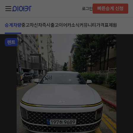
빠른승계 신청
로그인
승계차량
중고차
신차즉시출고
이어카소식
커뮤니티
가격표
제원
렌트