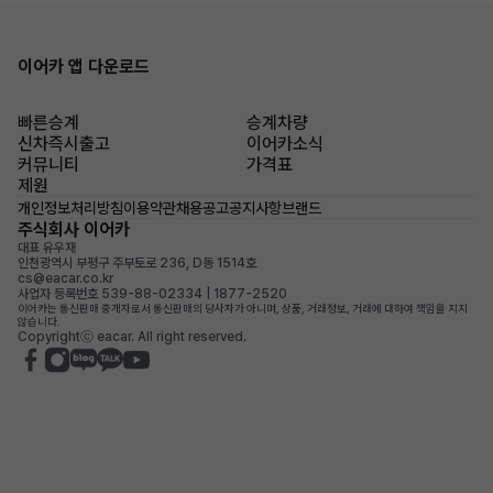
이어카 앱 다운로드
빠른승계
승계차량
신차즉시출고
이어카소식
커뮤니티
가격표
제원
개인정보처리방침
이용약관
채용공고
공지사항
브랜드
주식회사 이어카
대표 유우재
인천광역시 부평구 주부토로 236, D동 1514호
cs@eacar.co.kr
사업자 등록번호 539-88-02334 | 1877-2520
이어카는 통신판매 중개자로서 통신판매의 당사자가 아니며, 상품, 거래정보, 거래에 대하여 책임을 지지
않습니다.
Copyrightⓒ eacar. All right reserved.