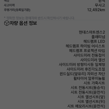
흰색
색상
무사고
사고이력
12,492km
주행거리(등록일기준)
* 정확한 정보는 판매자와 반드시 확인하시기 바랍니다.
차량 옵션 정보
현대스마트센스2
플래티넘
헤드램프 LED
헤드램프 하이빔 어시스트
헤드램프 프로젝션 타입
사이드미러 전동접이
사이드미러 열선
사이드미러 방향지시등 일체형
사이드미러 후진각도조절
윈드실드(앞유리) 자외선 차단
휠타이어 알루미늄휠
시트 가죽시트
시트 전동시트(동승석)
시트 전동시트(운전석)
시트 열선시트(앞)
시트 열선시트(뒤)
시트 메모리시트(운전석)