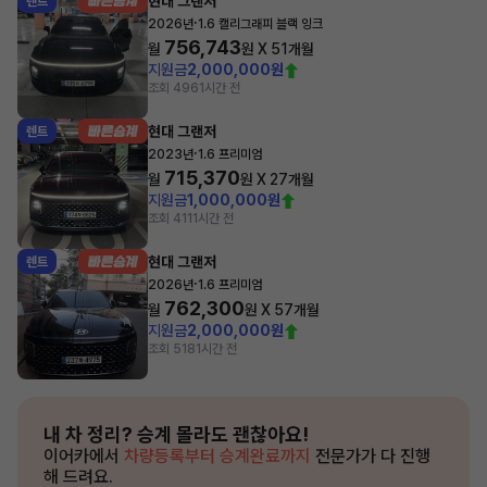
현대 그랜저
렌트
·
2026년
1.6 캘리그래피 블랙 잉크
756,743
월
원 X
51
개월
지원금
2,000,000원
조회 496
1시간 전
현대 그랜저
렌트
·
2023년
1.6 프리미엄
715,370
월
원 X
27
개월
지원금
1,000,000원
조회 411
1시간 전
현대 그랜저
렌트
·
2026년
1.6 프리미엄
762,300
월
원 X
57
개월
지원금
2,000,000원
조회 518
1시간 전
내 차 정리?
승계 몰라도 괜찮아요!
이어카에서
차량등록부터 승계완료까지
전문가가 다 진행
해 드려요.