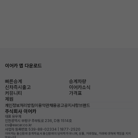
이어카 앱 다운로드
빠른승계
승계차량
신차즉시출고
이어카소식
커뮤니티
가격표
제원
개인정보처리방침
이용약관
채용공고
공지사항
브랜드
주식회사 이어카
대표 유우재
인천광역시 부평구 주부토로 236, D동 1514호
cs@eacar.co.kr
사업자 등록번호 539-88-02334 | 1877-2520
이어카는 통신판매 중개자로서 통신판매의 당사자가 아니며, 상품, 거래정보, 거래에 대하여 책임을 지지
않습니다.