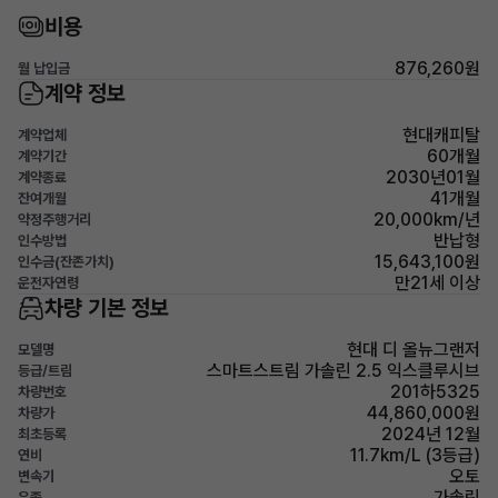
비용
876,260원
월 납입금
계약 정보
현대캐피탈
계약업체
60개월
계약기간
2030년01월
계약종료
41개월
잔여개월
20,000km/년
약정주행거리
반납형
인수방법
15,643,100원
인수금(잔존가치)
만21세 이상
운전자연령
차량 기본 정보
현대 디 올뉴그랜저
모델명
스마트스트림 가솔린 2.5 익스클루시브
등급/트림
201하5325
차량번호
44,860,000원
차량가
2024년 12월
최초등록
11.7km/L (3등급)
연비
오토
변속기
가솔린
유종