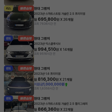
현대 그랜저
리스
·
2023년
스마트스트림 가솔린 2.5 프리미엄
695,800
월
원 X
26
개월
조회 763
6시간 전
현대 그랜저
렌트
·
2023년
익스클루시브
994,510
월
원 X
14
개월
조회 951
6시간 전
현대 그랜저
렌트
·
2023년
1.6 프리미엄
816,300
월
원 X
21
개월
지원금
1,000,000원
조회 1,635
6시간 전
현대 그랜저
렌트
·
2023년
스마트스트림 가솔린 2.5 캘리그래피
866,360
월
원 X
22
개월