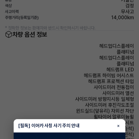
검정
색상
무사고
사고이력
14,000km
주행거리(등록일기준)
* 정확한 정보는 판매자와 반드시 확인하시기 바랍니다.
차량 옵션 정보
헤드업디스플레이
플래티넘
헤드업디스플레이
플래티넘
헤드램프 LED
헤드램프 하이빔 어시스트
헤드램프 프로젝션 타입
사이드미러 전동접이
사이드미러 열선
사이드미러 방향지시등 일체형
사이드미러 후진각도조절
윈드실드(앞유리) 자외선 차단
휠타이어 알루미늄휠
시트 가죽시트
[필독] 이어카 사칭 사기 주의 안내
×
시트 전동시트(동승석)
시트 전동시트(운전석)