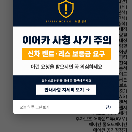
시트 열선시트(앞)
시트 열선시트(뒤)
시트 메모리시트(운전석)
시트 통풍시트(운전석)
시트 통풍시트(동승석)
룸미러 하이패스 내장
스티어링휠 가죽스티어링휠
스티어링휠 열선내장
스티어링휠 속도감응식 스티어링휠
스티어링휠 텔레스코픽 스티어링
파킹 전자식 파킹
에어백 운전석
에어백 동승석
에어백 사이드
에어백 커튼
에어백 무릎보호
주행안전 후측방경보시스템(BSD)
주행안전 차선이탈경보(LDWS)
주차보조 전방감지센서
오늘 하루 그만보기
주차보조 후방감지센서
닫기
주차보조 후방카메라
주차보조 어라운드뷰(AVM)
에어컨 풀오토에어컨
에어컨 공기청정기