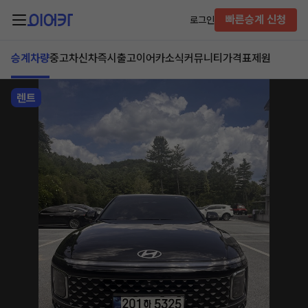
빠른승계 신청
로그인
승계차량
중고차
신차즉시출고
이어카소식
커뮤니티
가격표
제원
렌트