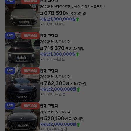
현대 그랜저
렌트
·
2023년
스마트스트림 가솔린 2.5 익스클루시브
678,590
월
원 X
25
개월
지원금
1,000,000원
조회 1,500
방금전
현대 그랜저
렌트
·
2023년
1.6 프리미엄
715,370
월
원 X
27
개월
지원금
1,000,000원
조회 418
6시간 전
현대 그랜저
렌트
·
2026년
1.6 프리미엄
762,300
월
원 X
57
개월
지원금
2,000,000원
조회 530
6시간 전
현대 그랜저
렌트
·
2026년
1.6 프리미엄
520,190
월
원 X
53
개월
지원금
2,000,000원
조회 1,871
6시간 전