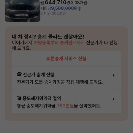
644,710
월
원 X
38
개월
지원금
9,500,000원
조회 2,120
2일 전
내 차 정리?
승계 몰라도 괜찮아요!
이어카에서
차량등록부터 승계완료까지
전문가가 다 진행
해 드려요.
빠른승계 서비스 신청
🕵️ 전문가 승계 진행
전문가가 모든 승계과정을 직접 대행해 드려요.
💣 중도해지위약금 절약
평균 중도해지위약금
753만원
을 절약했어요.