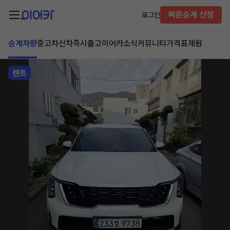
빠른승계 신청
로그인
승계차량
중고차
신차즉시출고
이어카소식
커뮤니티
가격표
제원
렌트