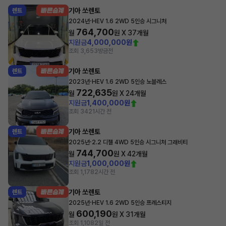
기아 쏘렌토
렌트
·
2024년
HEV 1.6 2WD 5인승 시그니처
764,700
월
원 X
37
개월
지원금
4,000,000원
조회 3,653
방금전
기아 쏘렌토
렌트
·
2023년
HEV 1.6 2WD 5인승 노블레스
722,635
월
원 X
24
개월
지원금
1,400,000원
조회 342
1시간 전
기아 쏘렌토
렌트
·
2025년
2.2 디젤 4WD 5인승 시그니처 그래비티
744,700
월
원 X
42
개월
지원금
1,000,000원
조회 1,178
2시간 전
기아 쏘렌토
렌트
·
2025년
HEV 1.6 2WD 5인승 프레스티지
600,190
월
원 X
31
개월
조회 1,108
2일 전