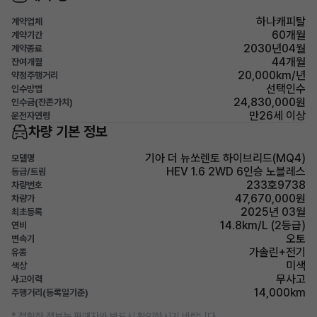
하나캐피탈
계약업체
60개월
계약기간
2030년04월
계약종료
44개월
잔여개월
20,000km/년
약정주행거리
선택인수
인수방법
24,830,000원
인수금(잔존가치)
만26세 이상
운전자연령
차량 기본 정보
기아 더 뉴쏘렌토 하이브리드(MQ4)
모델명
HEV 1.6 2WD 6인승 노블레스
등급/트림
233호9738
차량번호
47,670,000원
차량가
2025년 03월
최초등록
14.8km/L (2등급)
연비
오토
변속기
가솔린+전기
유종
미색
색상
무사고
사고이력
14,000km
주행거리(등록일기준)
* 정확한 정보는 판매자와 반드시 확인하시기 바랍니다.