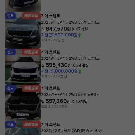
기아 쏘렌토
렌트
·
2025년
HEV 1.6 2WD 5인승 노블레스
647,570
월
원 X
47
개월
지원금
1,500,000원
조회 597
2일 전
기아 쏘렌토
렌트
·
2024년
HEV 1.6 2WD 5인승 노블레스
595,430
월
원 X
34
개월
지원금
1,000,000원
조회 1,247
2일 전
기아 쏘렌토
렌트
·
2025년
HEV 1.6 2WD 5인승 노블레스
557,260
월
원 X
47
개월
조회 4,824
2일 전
기아 쏘렌토
렌트
·
2025년
2.5 가솔린 2WD 5인승 시그니처