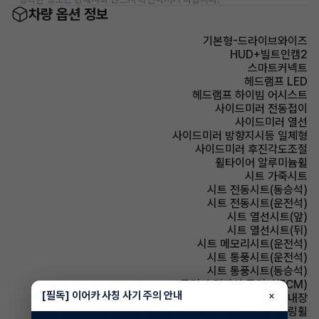
차량 옵션 정보
기본형-드라이브와이즈
HUD+빌트인캠2
스마트커넥트
헤드램프 LED
헤드램프 하이빔 어시스트
사이드미러 전동접이
사이드미러 열선
사이드미러 방향지시등 일체형
사이드미러 후진각도조절
휠타이어 알루미늄휠
시트 가죽시트
시트 전동시트(동승석)
시트 전동시트(운전석)
시트 열선시트(앞)
시트 열선시트(뒤)
시트 메모리시트(운전석)
시트 통풍시트(운전석)
시트 통풍시트(동승석)
룸미러 전자식 룸미러(ECM)
[필독] 이어카 사칭 사기 주의 안내
×
룸미러 하이패스 내장
스티어링휠 가죽스티어링휠