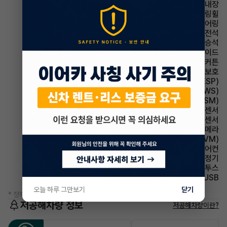
스티어링휠 열선내장
스티어링휠 속도감응식 스티어링휠
스티어링휠 텔레스코픽 스티어링
에어백 운전석
에어백 동승석
에어백 사이드
에어백 커튼
에어백 무릎보호
주행안전 차체자세제어장치(VDC,ESC,ESP)
주행안전 차선이탈경보(LDWS)
주행안전 샤시 통합 제어 시스템(VSM)
주차보조 전방감지센서
주차보조 후방감지센서
주차보조 후방카메라
주차보조 어라운드뷰(AVM)
에어컨 풀오토에어컨
에어컨 공기청정기
유무선단자 블루투스
유무선단자 USB
오늘 하루 그만보기
닫기
* 정확한 정보는 판매자와 반드시 확인하시기 바랍니다.
저공해차량 정보
저공해차량이란?