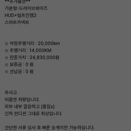
**추가옵션**
기본형-드라이브와이즈
HUD+빌트인캠2
스마트커넥트
⊙ 약정주행거리 : 20,000km
⊙ 주행거리 : 14,000KM
⊙ 잔존가치 : 24,830,000원
⊙ 보증금 : 0 원
⊙ 선납금 : 0 원
무사고
비흡연 차량입니다.
외부 내부 깔끔하고 (흠집x)
신차 컨디션 그대로 최상입니다.
간단한 서류 심사 후 빠른 승계이전 가능하십니다.