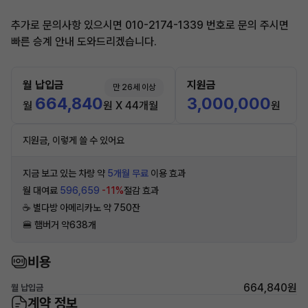
추가로 문의사항 있으시면 010-2174-1339 번호로 문의 주시면
빠른 승계 안내 도와드리겠습니다.
월 납입금
지원금
만 26세 이상
664,840
3,000,000
월
원 X 44개월
원
지원금, 이렇게 쓸 수 있어요
지금 보고 있는 차량 약
5개월 무료
이용 효과
월 대여료
596,659
-11%
절감 효과
☕️ 별다방 아메리카노 약 750잔
🍔 햄버거 약638개
비용
664,840원
월 납입금
계약 정보