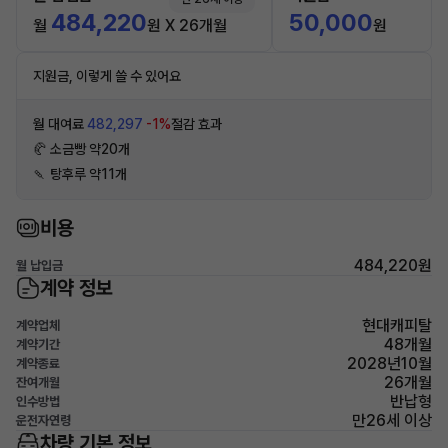
484,220
50,000
월
원 X 26개월
원
지원금, 이렇게 쓸 수 있어요
월 대여료
482,297
-1%
절감 효과
🥐 소금빵 약20개
🍡 탕후루 약11개
비용
484,220원
월 납입금
계약 정보
현대캐피탈
계약업체
48개월
계약기간
2028년10월
계약종료
26개월
잔여개월
반납형
인수방법
만26세 이상
운전자연령
차량 기본 정보