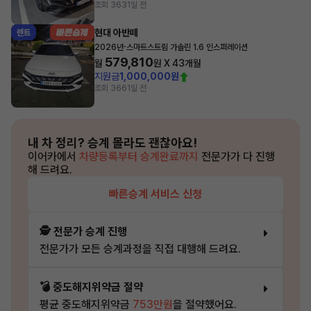
조회 363
1일 전
현대 아반떼
렌트
·
2026년
스마트스트림 가솔린 1.6 인스퍼레이션
579,810
월
원 X
43
개월
지원금
1,000,000원
조회 366
1일 전
내 차 정리?
승계 몰라도 괜찮아요!
이어카에서
차량등록부터 승계완료까지
전문가가 다 진행
해 드려요.
빠른승계 서비스 신청
🕵️ 전문가 승계 진행
전문가가 모든 승계과정을 직접 대행해 드려요.
💣 중도해지위약금 절약
평균 중도해지위약금
753만원
을 절약했어요.