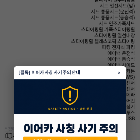
시트 열선시트(앞)
시트 통풍시트(운전석)
시트 통풍시트(동승석)
시트 인조가죽시트
스티어링휠 가죽스티어링휠
스티어링휠 열선내장
스티어링휠 텔레스코픽 스티어링
파킹 전자식 파킹
에어백 운전석
에어백 동승석
에어백 사이드
에어백 커튼
[필독] 이어카 사칭 사기 주의 안내
×
주행안전 차선이탈경보(LDWS)
주차보조 전방감지센서
주차보조 후방감지센서
주차보조 후방카메라
에어컨 풀오토에어컨
에어컨 공기청정기
유무선단자 블루투스
유무선단자 USB
* 정확한 정보는 판매자와 반드시 확인하시기 바랍니다.
차량 위치