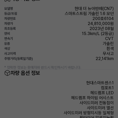
현대 더 뉴아반떼(CN7)
모델명
스마트스트림 가솔린 1.6 모던
등급/트림
200호6104
차량번호
24,810,000원
차량가
2023년 08월
최초등록
15.3km/L (2등급)
연비
CVT
변속기
가솔린
유종
흰색
색상
무사고
사고이력
22,141km
주행거리(등록일기준)
* 정확한 정보는 판매자와 반드시 확인하시기 바랍니다.
차량 옵션 정보
현대스마트센스1
컴포트1
헤드램프 LED
헤드램프 하이빔 어시스트
사이드미러 전동접이
사이드미러 열선
사이드미러 방향지시등 일체형
휠타이어 알루미늄휠