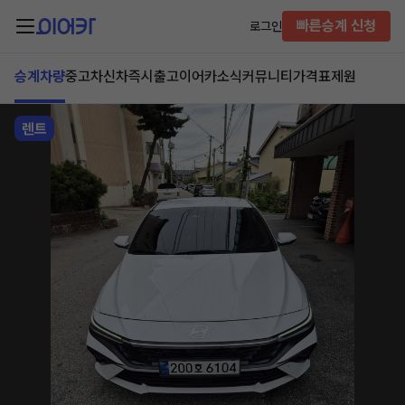
빠른승계 신청
로그인
승계차량
중고차
신차즉시출고
이어카소식
커뮤니티
가격표
제원
렌트