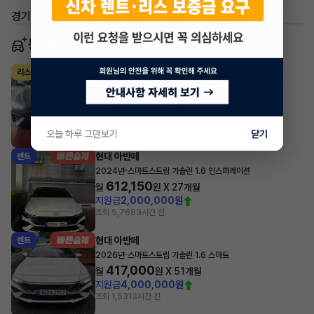
경기 평택시 동삭동
동일 차종 이어카
현대 아반떼
리스
·
2025년
가솔린 2.0 터보 N DCT
594,980
월
원 X
45
개월
지원금
8,000,000원
조회 1,824
방금전
오늘 하루 그만보기
닫기
현대 아반떼
렌트
·
2024년
스마트스트림 가솔린 1.6 인스퍼레이션
612,150
월
원 X
27
개월
지원금
2,000,000원
조회 5,769
3시간 전
현대 아반떼
렌트
·
2026년
스마트스트림 가솔린 1.6 스마트
417,000
월
원 X
51
개월
지원금
4,000,000원
조회 1,531
3시간 전