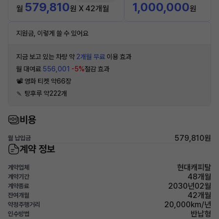
579,810
1,000,000
월
원 X 42개월
원
지원금, 이렇게 쓸 수 있어요
지금 보고 있는 차량 약
2개월 무료
이용 효과
월 대여료
556,001
-5%
절감 효과
📽 영화 티켓 약66장
🍡 탕후루 약222개
비용
579,810원
월 납입금
계약 정보
현대캐피탈
계약업체
48개월
계약기간
2030년02월
계약종료
42개월
잔여개월
20,000km/년
약정주행거리
반납형
인수방법