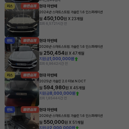
#저신용
#무심사
현대 아반떼
리스
·
2024년
스마트스트림 가솔린 1.6 인스퍼레이션
450,100
월
원 X
23
개월
조회 6,572
1시간 전
현대 아반떼
렌트
·
2026년
스마트스트림 가솔린 1.6 인스퍼레이션
250,454
월
원 X
47
개월
지원금
1,000,000원
조회 6,964
2시간 전
현대 아반떼
리스
·
2025년
가솔린 2.0 터보 N DCT
594,980
월
원 X
45
개월
지원금
8,000,000원
조회 1,854
4시간 전
현대 아반떼
렌트
·
2026년
스마트스트림 가솔린 1.6 인스퍼레이션
550,000
월
원 X
51
개월
지원금
2,000,000원