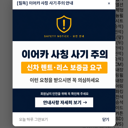
[필독] 이어카 사칭 사기 주의 안내
×
사이드미러 열선
사이드미러 방향지시등 일체형
휠타이어 알루미늄휠
시트 가죽시트
시트 전동시트(동승석)
시트 전동시트(운전석)
시트 열선시트(앞)
시트 열선시트(뒤)
시트 메모리시트(운전석)
시트 통풍시트(운전석)
시트 통풍시트(동승석)
룸미러 전자식 룸미러(ECM)
룸미러 하이패스 내장
스티어링휠 가죽스티어링휠
스티어링휠 열선내장
스티어링휠 텔레스코픽 스티어링
파킹 전자식 파킹
에어백 운전석
에어백 동승석
에어백 사이드
에어백 커튼
주행안전 후측방경보시스템(BSD)
오늘 하루 그만보기
닫기
주행안전 차선이탈경보(LDWS)