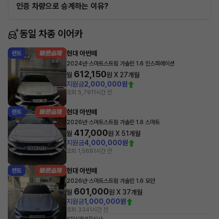
인증 차량으로 승계하는 이유?
동일 차종 이어카
현대 아반떼
렌트
·
2024년
스마트스트림 가솔린 1.6 인스퍼레이션
612,150
월
원 X
27
개월
지원금
2,000,000원
조회 5,791
1시간 전
현대 아반떼
렌트
·
2026년
스마트스트림 가솔린 1.6 스마트
417,000
월
원 X
51
개월
지원금
4,000,000원
조회 1,568
1시간 전
현대 아반떼
렌트
·
2026년
스마트스트림 가솔린 1.6 모던
601,000
월
원 X
37
개월
지원금
1,000,000원
조회 334
1시간 전