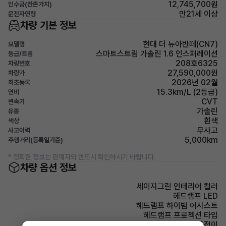
12,745,700원
인수금(잔존가치)
만21세 이상
운전자연령
차량 기본 정보
현대 더 뉴아반떼(CN7)
모델명
스마트스트림 가솔린 1.6 인스퍼레이션
등급/트림
208호6325
차량번호
27,590,000원
차량가
2026년 02월
최초등록
15.3km/L (2등급)
연비
CVT
변속기
가솔린
유종
흰색
색상
무사고
사고이력
5,000km
주행거리(등록일기준)
* 정확한 정보는 판매자와 반드시 확인하시기 바랍니다.
차량 옵션 정보
세이지그린 인테리어 컬러
헤드램프 LED
헤드램프 하이빔 어시스트
헤드램프 프로젝션 타입
사이드미러 전동접이