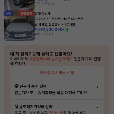
조회 371
2일 전
현대 아반떼
렌트
·
2024년
스마트스트림 가솔린 1.6 스마트
440,500
월
원 X
37
개월
지원금
1,500,000원
조회 905
2일 전
내 차 정리?
승계 몰라도 괜찮아요!
이어카에서
차량등록부터 승계완료까지
전문가가 다 진행
해 드려요.
빠른승계 서비스 신청
🕵️ 전문가 승계 진행
전문가가 모든 승계과정을 직접 대행해 드려요.
💣 중도해지위약금 절약
평균 중도해지위약금
753만원
을 절약했어요.