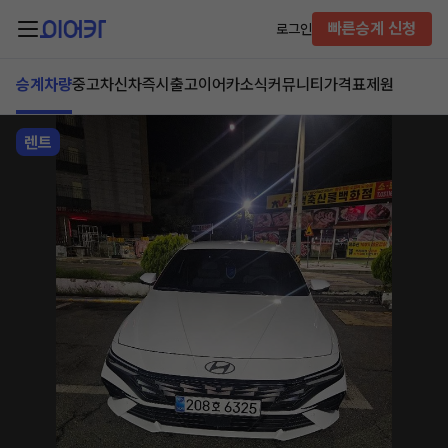
빠른승계 신청
로그인
승계차량
중고차
신차즉시출고
이어카소식
커뮤니티
가격표
제원
렌트