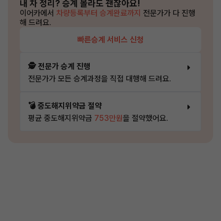
내 차 정리?
승계 몰라도 괜찮아요!
이어카에서
차량등록부터 승계완료까지
전문가가 다 진행
해 드려요.
빠른승계 서비스 신청
🕵️ 전문가 승계 진행
전문가가 모든 승계과정을 직접 대행해 드려요.
💣 중도해지위약금 절약
평균 중도해지위약금
753만원
을 절약했어요.