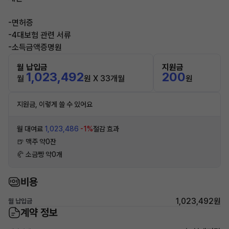
-면허증
-4대보험 관련 서류
-소득금액증명원
월 납입금
지원금
1,023,492
200
월
원 X 33개월
원
지원금, 이렇게 쓸 수 있어요
월 대여료
1,023,486
-1%
절감 효과
🍺 맥주 약0잔
🥐 소금빵 약0개
비용
1,023,492원
월 납입금
계약 정보