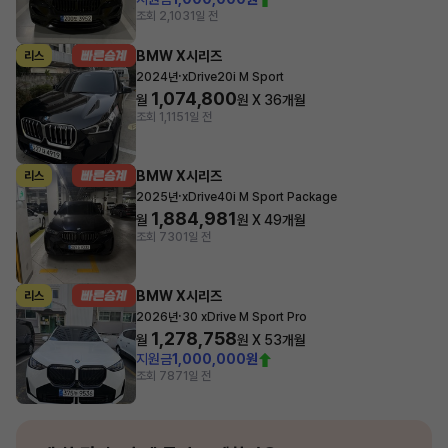
조회 2,103
1일 전
BMW X시리즈
리스
·
2024년
xDrive20i M Sport
1,074,800
월
원 X
36
개월
조회 1,115
1일 전
BMW X시리즈
리스
·
2025년
xDrive40i M Sport Package
1,884,981
월
원 X
49
개월
조회 730
1일 전
BMW X시리즈
리스
·
2026년
30 xDrive M Sport Pro
1,278,758
월
원 X
53
개월
지원금
1,000,000원
조회 787
1일 전