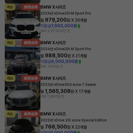
BMW X시리즈
리스
·
2024년
xDrive20i M Sport Pro
979,200
월
원 X
29
개월
지원금
7,660,000원
조회 2,973
2시간 전
BMW X시리즈
리스
·
2024년
xDrive20i M Sport Pro
988,500
월
원 X
21
개월
지원금
6,000,000원
조회 795
1일 전
BMW X시리즈
리스
·
2023년
xDrive30d xLine 7 Seater
1,565,308
월
원 X
17
개월
조회 1,199
1일 전
BMW X시리즈
리스
·
2022년
xDrive 20i xLine Special Edition
768,500
월
원 X
22
개월
지원금
1,000,000원