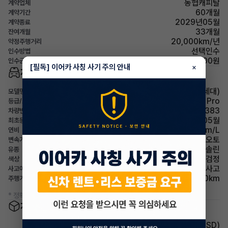
농협캐피탈
계약업체
60개월
계약기간
2029년05월
계약종료
33개월
잔여개월
20,000km/년
약정주행거리
선택인수
인수방법
39,052,000원
인수금(잔존가치)
[필독] 이어카 사칭 사기 주의 안내
×
차량 기본 정보
BMW X4(2세대)
모델명
xDrive20i M Sport Pro
등급/트림
116소3383
차량번호
2024년 05월
최초등록
9.9km/L
연비
오토
변속기
가솔린
유종
검정
색상
무사고
사고이력
27,000km
주행거리(등록일기준)
* 정확한 정보는 판매자와 반드시 확인하시기 바랍니다.
차량 옵션 정보
주행안전 후측방경보시스템(BSD)