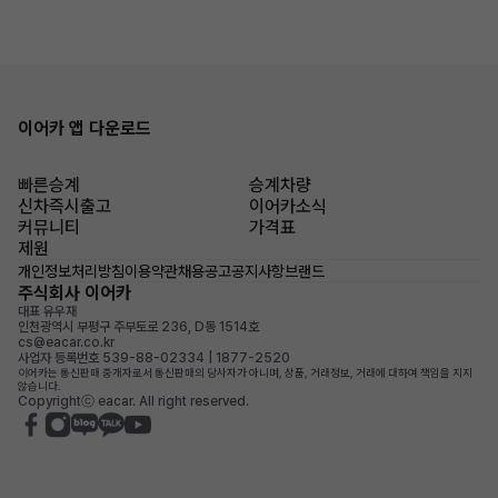
이어카 앱 다운로드
빠른승계
승계차량
신차즉시출고
이어카소식
커뮤니티
가격표
제원
개인정보처리방침
이용약관
채용공고
공지사항
브랜드
주식회사 이어카
대표 유우재
인천광역시 부평구 주부토로 236, D동 1514호
cs@eacar.co.kr
사업자 등록번호 539-88-02334 | 1877-2520
이어카는 통신판매 중개자로서 통신판매의 당사자가 아니며, 상품, 거래정보, 거래에 대하여 책임을 지지
않습니다.
Copyrightⓒ eacar. All right reserved.