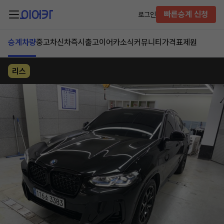
빠른승계 신청
로그인
승계차량
중고차
신차즉시출고
이어카소식
커뮤니티
가격표
제원
리스