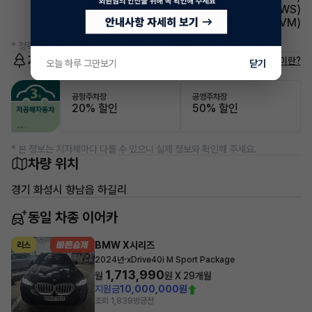
주행안전 차선이탈경보(LDWS)
주차보조 어라운드뷰(AVM)
* 정확한 정보는 판매자와 반드시 확인하시기 바랍니다.
저공해차량 정보
저공해차량이란?
오늘 하루 그만보기
닫기
공항주차장
공영주차장
20% 할인
50% 할인
* 본 정보는 지자체마다 다를 수 있으니 실제 정보와 확인해 주세요.
차량 위치
경기 화성시 향남읍 하길리
동일 차종 이어카
BMW X시리즈
리스
·
2024년
xDrive40i M Sport Package
1,713,990
월
원 X
29
개월
지원금
10,000,000원
조회 1,839
방금전