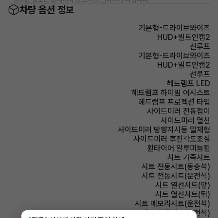
차량 옵션 정보
기본형-드라이브와이즈
HUD+빌트인캠2
선루프
기본형-드라이브와이즈
HUD+빌트인캠2
선루프
헤드램프 LED
헤드램프 하이빔 어시스트
헤드램프 프로젝션 타입
사이드미러 전동접이
사이드미러 열선
사이드미러 방향지시등 일체형
사이드미러 후진각도조절
휠타이어 알루미늄휠
시트 가죽시트
시트 전동시트(동승석)
시트 전동시트(운전석)
시트 열선시트(앞)
시트 열선시트(뒤)
시트 메모리시트(운전석)
시트 통풍시트(운전석)