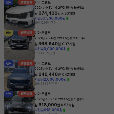
기아 쏘렌토
렌트
·
2024년
HEV 1.6 2WD 5인승 노블레스
674,400
월
원 X
30
개월
지원금
1,300,000원
조회 129
5시간 전
기아 쏘렌토
리스
·
2021년
2.2 디젤 2WD 5인승 프레스티지
368,940
월
원 X
37
개월
지원금
3,000,000원
조회 44
5시간 전
기아 쏘렌토
렌트
·
2025년
HEV 1.6 2WD 5인승 노블레스
649,440
월
원 X
42
개월
지원금
2,000,000원
조회 388
5시간 전
기아 쏘렌토
렌트
·
2026년
HEV 1.6 2WD 5인승 노블레스
618,000
월
원 X
57
개월
지원금
618,000원