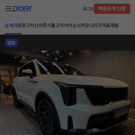
빠른승계 신청
로그인
승계차량
중고차
신차즉시출고
이어카소식
커뮤니티
가격표
제원
렌트