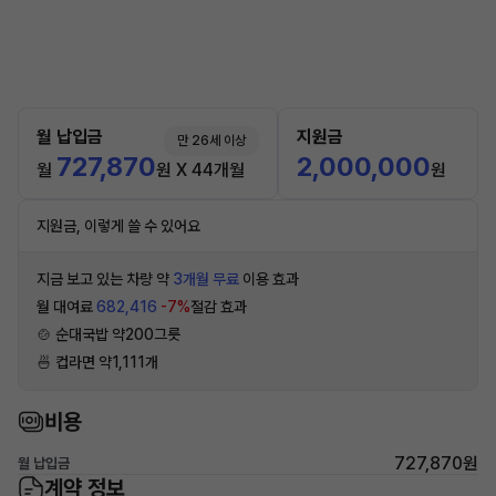
월 납입금
지원금
만 26세 이상
727,870
2,000,000
월
원 X 44개월
원
지원금, 이렇게 쓸 수 있어요
지금 보고 있는 차량 약
3개월 무료
이용 효과
월 대여료
682,416
-7%
절감 효과
🍲 순대국밥 약200그릇
🍜 컵라면 약1,111개
비용
727,870원
월 납입금
계약 정보