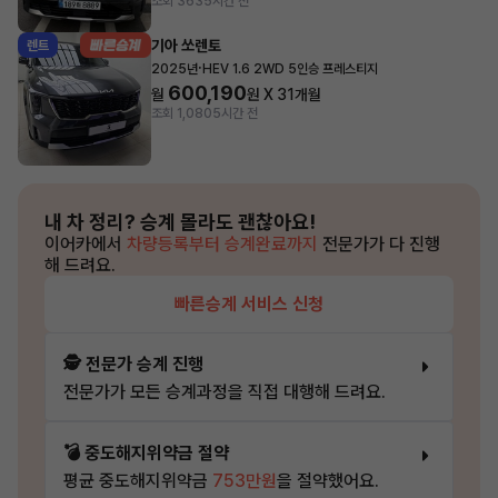
조회 363
5시간 전
기아 쏘렌토
렌트
·
2025년
HEV 1.6 2WD 5인승 프레스티지
600,190
월
원 X
31
개월
조회 1,080
5시간 전
내 차 정리?
승계 몰라도 괜찮아요!
이어카에서
차량등록부터 승계완료까지
전문가가 다 진행
해 드려요.
빠른승계 서비스 신청
🕵️ 전문가 승계 진행
전문가가 모든 승계과정을 직접 대행해 드려요.
💣 중도해지위약금 절약
평균 중도해지위약금
753만원
을 절약했어요.