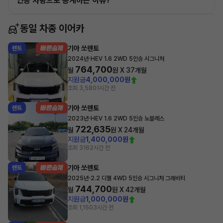
인증 차량으로 승계하는 이유?
동일 차종 이어카
기아 쏘렌토
렌트
·
2024년
HEV 1.6 2WD 5인승 시그니처
764,700
월
원 X
37
개월
지원금
4,000,000원
조회 3,580
1시간 전
기아 쏘렌토
렌트
·
2023년
HEV 1.6 2WD 5인승 노블레스
722,635
월
원 X
24
개월
지원금
1,400,000원
조회 316
2시간 전
기아 쏘렌토
렌트
·
2025년
2.2 디젤 4WD 5인승 시그니처 그래비티
744,700
월
원 X
42
개월
지원금
1,000,000원
조회 1,150
3시간 전