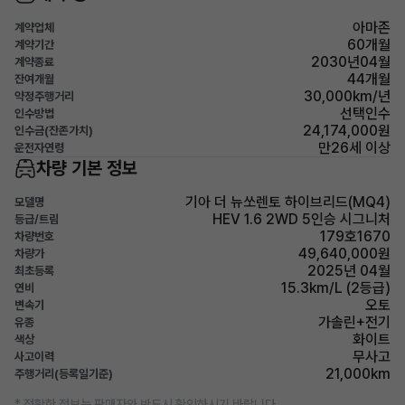
아마존
계약업체
60개월
계약기간
2030년04월
계약종료
44개월
잔여개월
30,000km/년
약정주행거리
선택인수
인수방법
24,174,000원
인수금(잔존가치)
만26세 이상
운전자연령
차량 기본 정보
기아 더 뉴쏘렌토 하이브리드(MQ4)
모델명
HEV 1.6 2WD 5인승 시그니처
등급/트림
179호1670
차량번호
49,640,000원
차량가
2025년 04월
최초등록
15.3km/L (2등급)
연비
오토
변속기
가솔린+전기
유종
화이트
색상
무사고
사고이력
21,000km
주행거리(등록일기준)
* 정확한 정보는 판매자와 반드시 확인하시기 바랍니다.