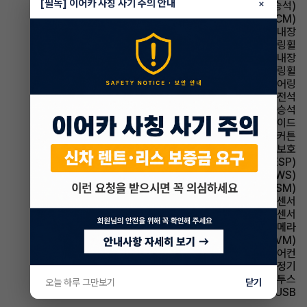
[필독] 이어카 사칭 사기 주의 안내
×
시트 통풍시트(동승석)
룸미러 전자식 룸미러(ECM)
룸미러 하이패스 내장
스티어링휠 가죽스티어링휠
스티어링휠 열선내장
스티어링휠 속도감응식 스티어링휠
스티어링휠 텔레스코픽 스티어링
에어백 운전석
에어백 동승석
에어백 사이드
에어백 커튼
에어백 무릎보호
주행안전 차체자세제어장치(VDC,ESC,ESP)
주행안전 차선이탈경보(LDWS)
주행안전 샤시 통합 제어 시스템(VSM)
주차보조 전방감지센서
주차보조 후방감지센서
주차보조 후방카메라
주차보조 어라운드뷰(AVM)
에어컨 풀오토에어컨
에어컨 공기청정기
유무선단자 블루투스
오늘 하루 그만보기
닫기
유무선단자 USB