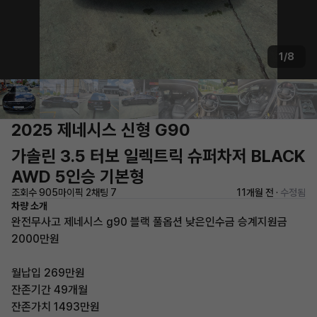
1/8
2025 제네시스 신형 G90
가솔린 3.5 터보 일렉트릭 슈퍼차저 BLACK
AWD 5인승 기본형
조회수 905
마이픽 2
채팅 7
11개월 전 ·
수정됨
차량 소개
완전무사고 제네시스 g90 블랙 풀옵션 낮은인수금 승계지원금
2000만원
월납입 269만원
잔존기간 49개월
잔존가치 1493만원