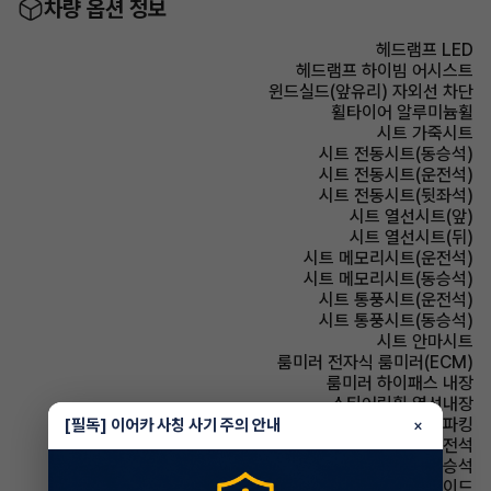
차량 옵션 정보
헤드램프 LED
헤드램프 하이빔 어시스트
윈드실드(앞유리) 자외선 차단
휠타이어 알루미늄휠
시트 가죽시트
시트 전동시트(동승석)
시트 전동시트(운전석)
시트 전동시트(뒷좌석)
시트 열선시트(앞)
시트 열선시트(뒤)
시트 메모리시트(운전석)
시트 메모리시트(동승석)
시트 통풍시트(운전석)
시트 통풍시트(동승석)
시트 안마시트
룸미러 전자식 룸미러(ECM)
룸미러 하이패스 내장
스티어링휠 열선내장
파킹 전자식 파킹
[필독] 이어카 사칭 사기 주의 안내
×
에어백 운전석
에어백 동승석
에어백 사이드