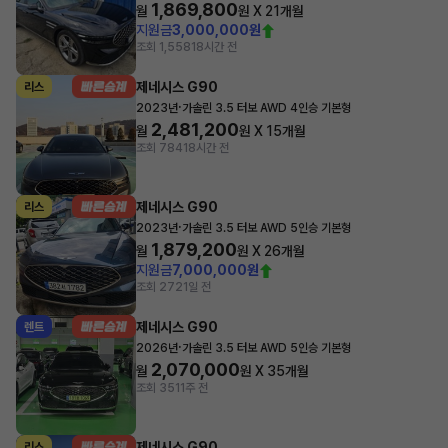
1,869,800
월
원 X
21
개월
지원금
3,000,000원
조회 1,558
18시간 전
제네시스 G90
리스
·
2023년
가솔린 3.5 터보 AWD 4인승 기본형
2,481,200
월
원 X
15
개월
조회 784
18시간 전
제네시스 G90
리스
·
2023년
가솔린 3.5 터보 AWD 5인승 기본형
1,879,200
월
원 X
26
개월
지원금
7,000,000원
조회 272
1일 전
제네시스 G90
렌트
·
2026년
가솔린 3.5 터보 AWD 5인승 기본형
2,070,000
월
원 X
35
개월
조회 351
1주 전
제네시스 G90
리스