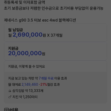
취등록세 및 이자포함 금액
초기 보증금보다 저렴한 인수금으로 초기비용 부담없이 운용가능
제네시스 g90 3.5 터보 esc 4wd 블랙에디션
월 납입금
2,690,000
월
원 X 37개월
지원금
20,000,000
원
지원금, 이렇게 쓸 수 있어요
지금 보고 있는 차량 약
7개월 무료
이용 효과
월 대여료
2,149,460
-21%
절감 효과
🍙 삼각김밥 약 13,333개
🍗 치킨 약 1,250마리
비용