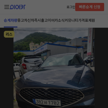
빠른승계 신청
로그인
승계차량
중고차
신차즉시출고
이어카소식
커뮤니티
가격표
제원
리스