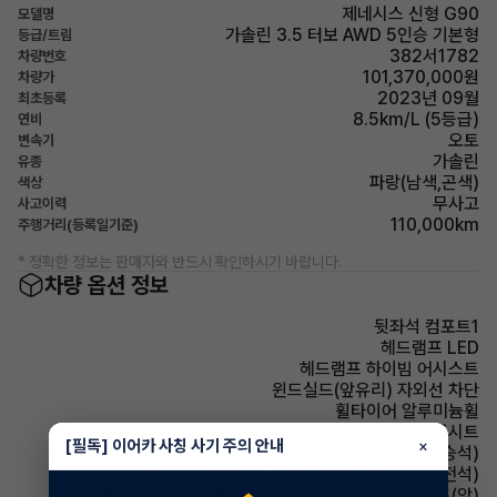
제네시스 신형 G90
모델명
가솔린 3.5 터보 AWD 5인승 기본형
등급/트림
382서1782
차량번호
101,370,000원
차량가
2023년 09월
최초등록
8.5km/L (5등급)
연비
오토
변속기
가솔린
유종
파랑(남색,곤색)
색상
무사고
사고이력
110,000km
주행거리(등록일기준)
* 정확한 정보는 판매자와 반드시 확인하시기 바랍니다.
차량 옵션 정보
뒷좌석 컴포트1
헤드램프 LED
헤드램프 하이빔 어시스트
윈드실드(앞유리) 자외선 차단
휠타이어 알루미늄휠
시트 가죽시트
[필독] 이어카 사칭 사기 주의 안내
×
시트 전동시트(동승석)
시트 전동시트(운전석)
시트 열선시트(앞)