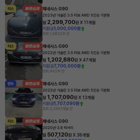
제네시스 G90
리스
·
2023년
가솔린 3.5 터보 AWD 5인승 기본형
2,299,700
월
원 X
11
개월
지원금
1,000,000원
조회 1,582
2주 전
제네시스 G90
리스
·
2022년
가솔린 3.5 터보 AWD 5인승 기본형
1,202,880
월
원 X
47
개월
지원금
7,700,000원
조회 94
2주 전
제네시스 G90
렌트
·
2022년
가솔린 3.5 터보 AWD 5인승 기본형
1,707,090
월
원 X
13
개월
지원금
1,707,090원
조회 2,290
1개월 전
제네시스 G90
리스
·
2020년
3.8 럭셔리
507,120
월
원 X
38
개월