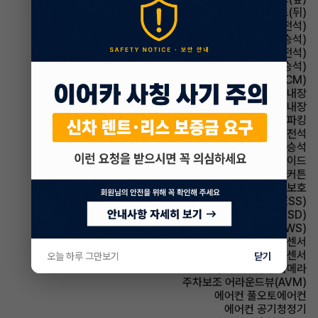
시트 열선시트(뒤)
시트 메모리시트(운전석)
시트 메모리시트(동승석)
시트 통풍시트(운전석)
시트 통풍시트(동승석)
룸미러 전자식 룸미러(ECM)
룸미러 하이패스 내장
스티어링휠 열선내장
파킹 전자식 파킹
에어백 운전석
에어백 동승석
에어백 사이드
에어백 커튼
에어백 무릎보호
주행안전 급제동경보시스템(ESS)
주행안전 후측방경보시스템(BSD)
주행안전 차선이탈경보(LDWS)
주차보조 전방감지센서
주차보조 후방감지센서
오늘 하루 그만보기
닫기
주차보조 후방카메라
주차보조 어라운드뷰(AVM)
에어컨 풀오토에어컨
에어컨 공기청정기