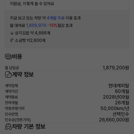
지원금, 이렇게 쓸 수 있어요
지금 보고 있는 차량 약
4개월 무료
이용 효과
월 대여료
1,609,970
-15%
절감 효과
🍙 삼각김밥 약 4,666개
🥐 소금빵 약2,800개
비용
1,879,200원
월 납입금
계약 정보
현대캐피탈
계약업체
60개월
계약기간
2028년09월
계약종료
26개월
잔여개월
50,000km/년
약정주행거리
선택인수
인수방법
26,660,000원
인수금(잔존가치)
차량 기본 정보