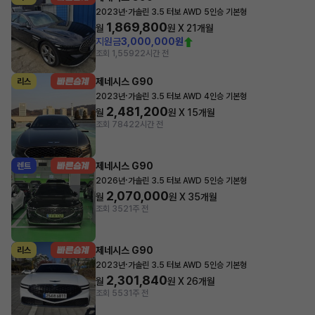
·
2023년
가솔린 3.5 터보 AWD 5인승 기본형
1,869,800
월
원 X
21
개월
지원금
3,000,000원
조회 1,559
22시간 전
제네시스 G90
리스
·
2023년
가솔린 3.5 터보 AWD 4인승 기본형
2,481,200
월
원 X
15
개월
조회 784
22시간 전
제네시스 G90
렌트
·
2026년
가솔린 3.5 터보 AWD 5인승 기본형
2,070,000
월
원 X
35
개월
조회 352
1주 전
제네시스 G90
리스
·
2023년
가솔린 3.5 터보 AWD 5인승 기본형
2,301,840
월
원 X
26
개월
조회 553
1주 전