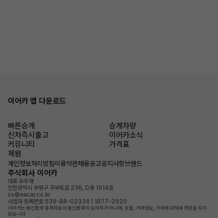
이어카 앱 다운로드
빠른승계
승계차량
신차즉시출고
이어카소식
커뮤니티
가격표
제원
개인정보처리방침
이용약관
채용공고
공지사항
브랜드
주식회사 이어카
대표 유우재
인천광역시 부평구 주부토로 236, D동 1514호
cs@eacar.co.kr
사업자 등록번호 539-88-02334 | 1877-2520
이어카는 통신판매 중개자로서 통신판매의 당사자가 아니며, 상품, 거래정보, 거래에 대하여 책임을 지지
않습니다.