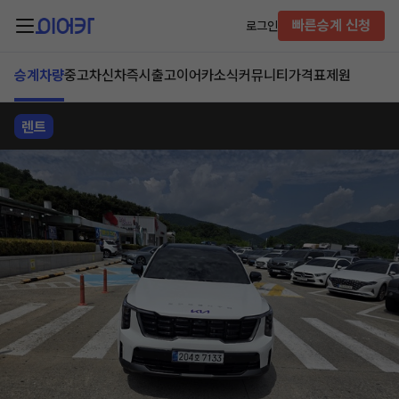
빠른승계 신청
로그인
승계차량
중고차
신차즉시출고
이어카소식
커뮤니티
가격표
제원
렌트