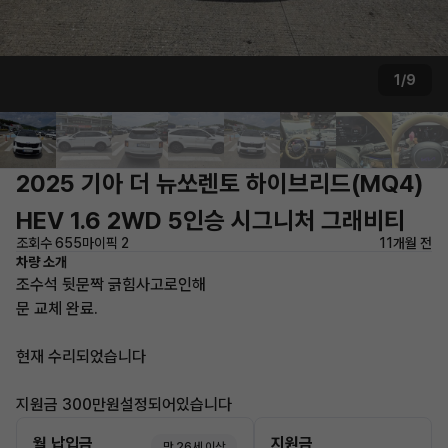
1/9
2025 기아 더 뉴쏘렌토 하이브리드(MQ4)
HEV 1.6 2WD 5인승 시그니처 그래비티
조회수 655
마이픽 2
11개월 전
차량 소개
조수석 뒷문짝 긁힘사고로인해
문 교체 완료.
현재 수리되었습니다
지원금 300만원설정되어있습니다
월 납입금
지원금
만 26세 이상