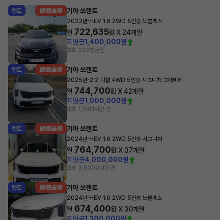
기아 쏘렌토
렌트
·
2023년
HEV 1.6 2WD 5인승 노블레스
722,635
월
원 X
24
개월
지원금
1,400,000원
조회 322
방금전
기아 쏘렌토
렌트
·
2025년
2.2 디젤 4WD 5인승 시그니처 그래비티
744,700
월
원 X
42
개월
지원금
1,000,000원
조회 1,158
1시간 전
기아 쏘렌토
렌트
·
2024년
HEV 1.6 2WD 5인승 시그니처
764,700
월
원 X
37
개월
지원금
4,000,000원
조회 3,600
2시간 전
기아 쏘렌토
렌트
·
2024년
HEV 1.6 2WD 5인승 노블레스
674,400
월
원 X
30
개월
지원금
1,300,000원