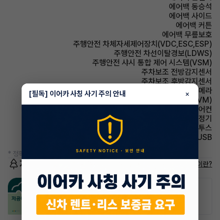
에어백 동승석
에어백 사이드
에어백 커튼
에어백 무릎보호
주행안전 차체자세제어장치(VDC,ESC,ESP)
주행안전 차선이탈경보(LDWS)
주행안전 샤시 통합 제어 시스템(VSM)
주차보조 전방감지센서
주차보조 후방감지센서
주차보조 후방카메라
[필독] 이어카 사칭 사기 주의 안내
×
주차보조 어라운드뷰(AVM)
에어컨 풀오토에어컨
에어컨 공기청정기
유무선단자 블루투스
유무선단자 USB
* 정확한 정보는 판매자와 반드시 확인하시기 바랍니다.
저공해차량 정보
저공해차량이란?
공항주차장
공영주차장
50% 할인
50% 할인