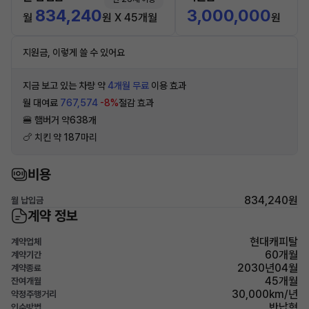
834,240
3,000,000
월
원 X 45개월
원
지원금, 이렇게 쓸 수 있어요
지금 보고 있는 차량 약
4개월 무료
이용 효과
월 대여료
767,574
-8%
절감 효과
🍔 햄버거 약638개
🍗 치킨 약 187마리
비용
834,240원
월 납입금
계약 정보
현대캐피탈
계약업체
60개월
계약기간
2030년04월
계약종료
45개월
잔여개월
30,000km/년
약정주행거리
반납형
인수방법