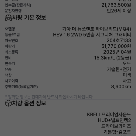
21,763,500원
인수금(잔존가치)
만26세 이상
운전자연령
차량 기본 정보
기아 더 뉴쏘렌토 하이브리드(MQ4)
모델명
HEV 1.6 2WD 5인승 시그니처 그래비티
등급/트림
204호7133
차량번호
51,770,000원
차량가
2025년 04월
최초등록
15.3km/L (2등급)
연비
오토
변속기
가솔린+전기
유종
미색
색상
사고
사고이력
8,600km
주행거리(등록일기준)
* 정확한 정보는 판매자와 반드시 확인하시기 바랍니다.
차량 옵션 정보
KRELL프리미엄사운드
HUD+빌트인캠2
드라이브와이즈
기본형-컴포트