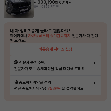
600,190
월
원 X
31
개월
조회 1,085
21시간 전
내 차 정리?
승계 몰라도 괜찮아요!
이어카에서
차량등록부터 승계완료까지
전문가가 다 진행
해 드려요.
빠른승계 서비스 신청
🕵️ 전문가 승계 진행
전문가가 모든 승계과정을 직접 대행해 드려요.
💣 중도해지위약금 절약
평균 중도해지위약금
753만원
을 절약했어요.