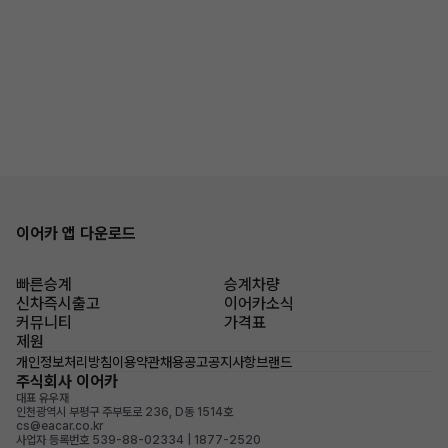
이어카 앱 다운로드
빠른승계
승계차량
신차즉시출고
이어카소식
커뮤니티
가격표
제원
개인정보처리방침
이용약관
채용공고
공지사항
브랜드
주식회사 이어카
대표 유우재
인천광역시 부평구 주부토로 236, D동 1514호
cs@eacar.co.kr
사업자 등록번호 539-88-02334 | 1877-2520