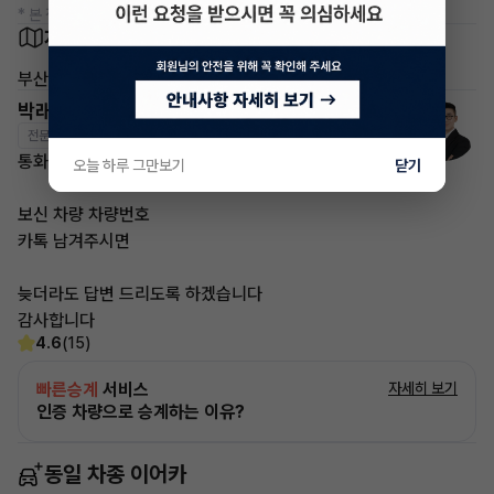
* 본 정보는 지자체마다 다를 수 있으니 실제 정보와 확인해 주세요.
차량 위치
부산
박래철 매니저
전문교육수료
자격인증완료
통화가 부재중 이더라도
오늘 하루 그만보기
닫기
보신 차량 차량번호
카톡 남겨주시면
늦더라도 답변 드리도록 하겠습니다
감사합니다
4.6
(15)
빠른승계
서비스
자세히 보기
인증 차량으로 승계하는 이유?
동일 차종 이어카