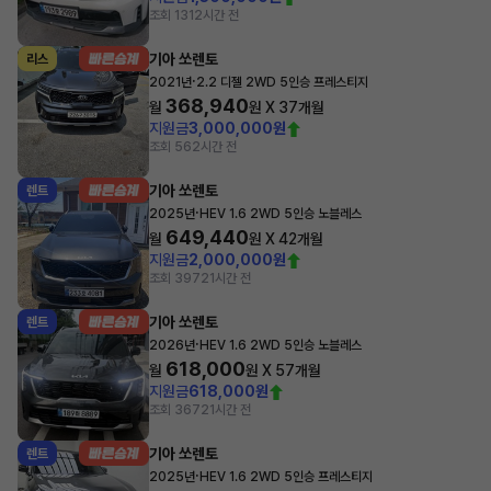
조회 131
2시간 전
기아 쏘렌토
리스
·
2021년
2.2 디젤 2WD 5인승 프레스티지
368,940
월
원 X
37
개월
지원금
3,000,000원
조회 56
2시간 전
기아 쏘렌토
렌트
·
2025년
HEV 1.6 2WD 5인승 노블레스
649,440
월
원 X
42
개월
지원금
2,000,000원
조회 397
21시간 전
기아 쏘렌토
렌트
·
2026년
HEV 1.6 2WD 5인승 노블레스
618,000
월
원 X
57
개월
지원금
618,000원
조회 367
21시간 전
기아 쏘렌토
렌트
·
2025년
HEV 1.6 2WD 5인승 프레스티지