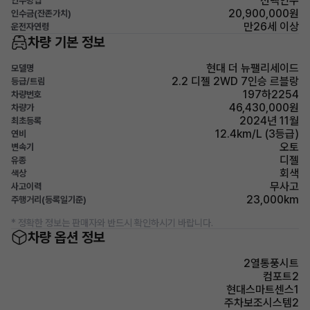
선택인수
인수방법
20,900,000원
인수금(잔존가치)
만26세 이상
운전자연령
차량 기본 정보
현대 더 뉴팰리세이드
모델명
2.2 디젤 2WD 7인승 르블랑
등급/트림
197하2254
차량번호
46,430,000원
차량가
2024년 11월
최초등록
12.4km/L (3등급)
연비
오토
변속기
디젤
유종
회색
색상
무사고
사고이력
23,000km
주행거리(등록일기준)
* 정확한 정보는 판매자와 반드시 확인하시기 바랍니다.
차량 옵션 정보
2열통풍시트
컴포트2
현대스마트센스1
주차보조시스템2