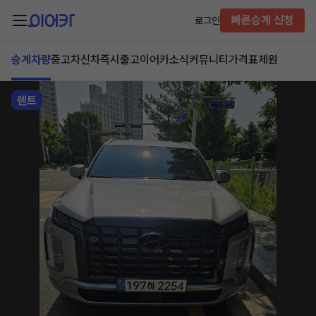
빠른승계 신청
로그인
승계차량
중고차
신차즉시출고
이어카소식
커뮤니티
가격표
제원
렌트