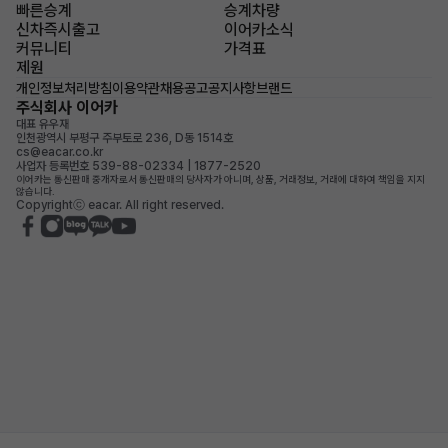
빠른승계
승계차량
신차즉시출고
이어카소식
커뮤니티
가격표
제원
개인정보처리방침
이용약관
채용공고
공지사항
브랜드
주식회사 이어카
대표 유우재
인천광역시 부평구 주부토로 236, D동 1514호
cs@eacar.co.kr
사업자 등록번호 539-88-02334 | 1877-2520
이어카는 통신판매 중개자로서 통신판매의 당사자가 아니며, 상품, 거래정보, 거래에 대하여 책임을 지지
않습니다.
Copyrightⓒ eacar. All right reserved.