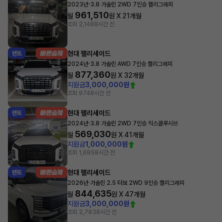
·
2023년
3.8 가솔린 2WD 7인승 캘리그래피
961,510
월
원 X
21
개월
조회 2,148
8시간 전
현대 팰리세이드
렌트
·
2024년
3.8 가솔린 AWD 7인승 캘리그래피
877,360
월
원 X
32
개월
지원금
3,000,000원
조회 974
8시간 전
현대 팰리세이드
렌트
·
2024년
3.8 가솔린 2WD 7인승 익스클루시브
569,030
월
원 X
41
개월
지원금
1,000,000원
조회 1,685
8시간 전
현대 팰리세이드
렌트
·
2026년
가솔린 2.5 터보 2WD 9인승 캘리그래피
844,635
월
원 X
47
개월
지원금
3,000,000원
조회 2,783
8시간 전