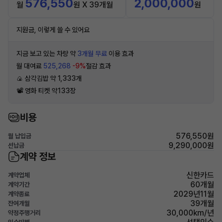
576,550
2,000,000
월
원 X 39개월
원
지원금, 이렇게 쓸 수 있어요
지금 보고 있는 차량 약
3개월 무료
이용 효과
월 대여료
525,268
-9%
절감 효과
🍙 삼각김밥 약 1,333개
📽 영화 티켓 약133장
비용
576,550원
월 납입금
9,290,000원
선납금
계약 정보
신한카드
계약업체
60개월
계약기간
2029년11월
계약종료
39개월
잔여개월
30,000km/년
약정주행거리