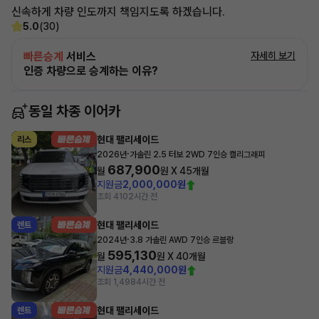
신속하게 차량 인도까지 책임지도록 하겠습니다.
5.0
(30)
빠른승계
서비스
자세히 보기
인증 차량으로 승계하는 이유?
동일 차종 이어카
현대 팰리세이드
리스
·
2026년
가솔린 2.5 터보 2WD 7인승 캘리그래피
687,900
월
원 X
45
개월
지원금
2,000,000원
조회 410
2시간 전
현대 팰리세이드
렌트
·
2024년
3.8 가솔린 AWD 7인승 르블랑
595,130
월
원 X
40
개월
지원금
4,440,000원
조회 1,498
4시간 전
현대 팰리세이드
렌트