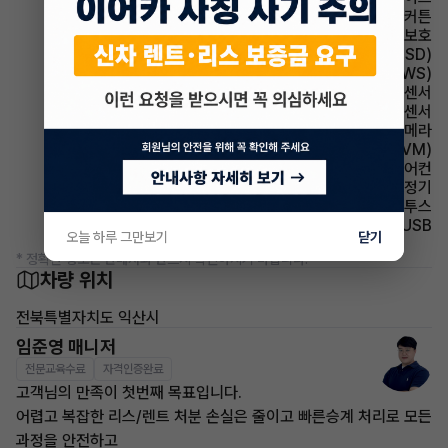
에어백 커튼
에어백 무릎보호
주행안전 후측방경보시스템(BSD)
주행안전 차선이탈경보(LDWS)
주차보조 전방감지센서
주차보조 후방감지센서
주차보조 후방카메라
주차보조 어라운드뷰(AVM)
에어컨 풀오토에어컨
에어컨 공기청정기
유무선단자 블루투스
유무선단자 USB
오늘 하루 그만보기
닫기
* 정확한 정보는 판매자와 반드시 확인하시기 바랍니다.
차량 위치
전북특별자치도 익산시
임준영 매니저
전문교육수료
자격인증완료
고객님의 만족이 첫번째 목표입니다.
어렵고 복잡한 리스/렌트 처분 손실은 줄이고 빠른승계 처리로 모든
과정을 안전하고