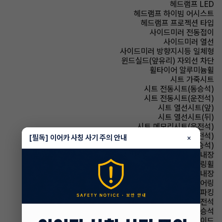
헤드램프 LED
헤드램프 하이빔 어시스트
헤드램프 프로젝션 타입
사이드미러 전동접이
사이드미러 열선
사이드미러 방향지시등 일체형
윈드실드(앞유리) 자외선 차단
휠타이어 알루미늄휠
시트 가죽시트
시트 전동시트(동승석)
시트 전동시트(운전석)
시트 열선시트(앞)
시트 열선시트(뒤)
시트 메모리시트(운전석)
시트 통풍시트(운전석)
[필독] 이어카 사칭 사기 주의 안내
×
시트 통풍시트(동승석)
룸미러 하이패스 내장
스티어링휠 가죽스티어링휠
스티어링휠 열선내장
스티어링휠 텔레스코픽 스티어링
파킹 전자식 파킹
에어백 운전석
에어백 동승석
에어백 사이드