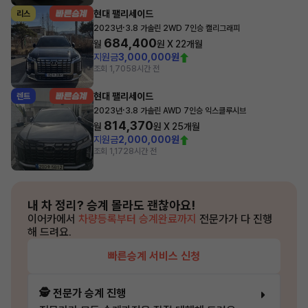
현대 팰리세이드
리스
·
2023년
3.8 가솔린 2WD 7인승 캘리그래피
684,400
월
원 X
22
개월
지원금
3,000,000원
조회 1,705
8시간 전
현대 팰리세이드
렌트
·
2023년
3.8 가솔린 AWD 7인승 익스클루시브
814,370
월
원 X
25
개월
지원금
2,000,000원
조회 1,172
8시간 전
내 차 정리?
승계 몰라도 괜찮아요!
이어카에서
차량등록부터 승계완료까지
전문가가 다 진행
해 드려요.
빠른승계 서비스 신청
🕵️ 전문가 승계 진행