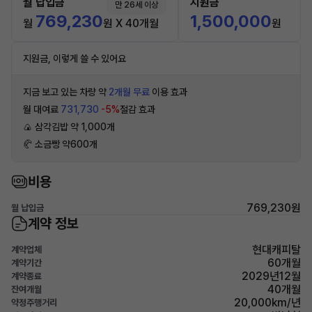
월 납입금
지원금
만 26세 이상
769,230
1,500,000
월
원 X 40개월
원
지원금, 이렇게 쓸 수 있어요
지금 보고 있는 차량 약
2개월 무료
이용 효과
월 대여료
731,730
-5%
절감 효과
🍙 삼각김밥 약 1,000개
🥐 소금빵 약600개
비용
769,230원
월 납입금
계약 정보
현대캐피탈
계약업체
60개월
계약기간
2029년12월
계약종료
40개월
잔여개월
20,000km/년
약정주행거리