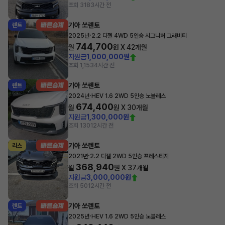
조회 318
3시간 전
기아 쏘렌토
렌트
·
2025년
2.2 디젤 4WD 5인승 시그니처 그래비티
744,700
월
원 X
42
개월
지원금
1,000,000원
조회 1,153
4시간 전
기아 쏘렌토
렌트
·
2024년
HEV 1.6 2WD 5인승 노블레스
674,400
월
원 X
30
개월
지원금
1,300,000원
조회 130
12시간 전
기아 쏘렌토
리스
·
2021년
2.2 디젤 2WD 5인승 프레스티지
368,940
월
원 X
37
개월
지원금
3,000,000원
조회 50
12시간 전
기아 쏘렌토
렌트
·
2025년
HEV 1.6 2WD 5인승 노블레스