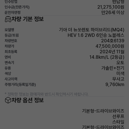
반납형
인수방법
21,275,100원
인수금(잔존가치)
만26세 이상
운전자연령
차량 기본 정보
기아 더 뉴쏘렌토 하이브리드(MQ4)
모델명
HEV 1.6 2WD 6인승 노블레스
등급/트림
204호6139
차량번호
47,500,000원
차량가
2024년 11월
최초등록
14.8km/L (2등급)
연비
오토
변속기
가솔린+전기
유종
미색
색상
무사고
사고이력
9,760km
주행거리(등록일기준)
* 정확한 정보는 판매자와 반드시 확인하시기 바랍니다.
차량 옵션 정보
기본형-드라이브와이즈
선루프
스타일
기본형-드라이브와이즈