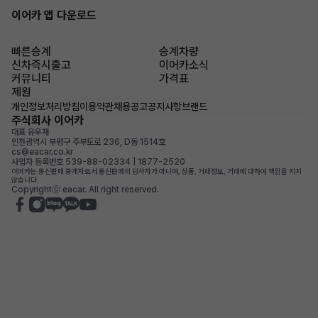
이어카 앱 다운로드
빠른승계
승계차량
신차즉시출고
이어카소식
커뮤니티
가격표
제원
개인정보처리방침
이용약관
채용공고
공지사항
브랜드
주식회사 이어카
대표 유우재
인천광역시 부평구 주부토로 236, D동 1514호
cs@eacar.co.kr
사업자 등록번호 539-88-02334 | 1877-2520
이어카는 통신판매 중개자로서 통신판매의 당사자가 아니며, 상품, 거래정보, 거래에 대하여 책임을 지지
않습니다.
Copyrightⓒ eacar. All right reserved.