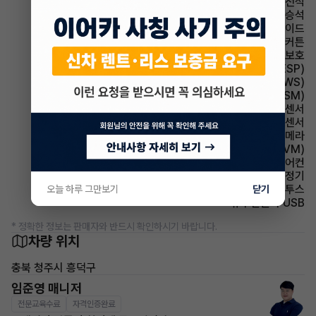
에어백 운전석
에어백 동승석
에어백 사이드
에어백 커튼
에어백 무릎보호
주행안전 차체자세제어장치(VDC,ESC,ESP)
주행안전 차선이탈경보(LDWS)
주행안전 샤시 통합 제어 시스템(VSM)
주차보조 전방감지센서
주차보조 후방감지센서
주차보조 후방카메라
주차보조 어라운드뷰(AVM)
에어컨 풀오토에어컨
에어컨 공기청정기
유무선단자 블루투스
오늘 하루 그만보기
닫기
유무선단자 USB
* 정확한 정보는 판매자와 반드시 확인하시기 바랍니다.
차량 위치
충북 청주시 흥덕구
임준영 매니저
전문교육수료
자격인증완료