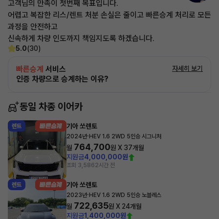
고객님의 만족이 첫번째 목표입니다.
어렵고 복잡한 리스/렌트 처분 손실은 줄이고 빠른승계 처리로 모든
과정을 안전하고
신속하게 차량 인도까지 책임지도록 하겠습니다.
5.0
(30)
빠른승계
서비스
자세히 보기
인증 차량으로 승계하는 이유?
동일 차종 이어카
기아 쏘렌토
렌트
·
2024년
HEV 1.6 2WD 5인승 시그니처
764,700
월
원 X
37
개월
지원금
4,000,000원
조회 3,586
2시간 전
기아 쏘렌토
렌트
·
2023년
HEV 1.6 2WD 5인승 노블레스
722,635
월
원 X
24
개월
지원금
1,400,000원