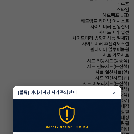
선루프
스타일
헤드램프 LED
헤드램프 하이빔 어시스트
사이드미러 전동접이
사이드미러 열선
사이드미러 방향지시등 일체형
사이드미러 후진각도조절
휠타이어 알루미늄휠
시트 가죽시트
시트 전동시트(동승석)
시트 전동시트(운전석)
시트 열선시트(앞)
시트 열선시트(뒤)
시트 메모리시트(운전석)
시트 통풍시트(운전석)
[필독] 이어카 사칭 사기 주의 안내
×
시트 통풍시트(동승석)
룸미러 전자식 룸미러(ECM)
룸미러 하이패스 내장
스티어링휠 가죽스티어링휠
스티어링휠 열선내장
스티어링휠 속도감응식 스티어링휠
스티어링휠 텔레스코픽 스티어링