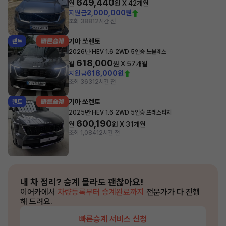
649,440
월
원 X
42
개월
지원금
2,000,000원
조회 388
12시간 전
기아 쏘렌토
렌트
·
2026년
HEV 1.6 2WD 5인승 노블레스
618,000
월
원 X
57
개월
지원금
618,000원
조회 363
12시간 전
기아 쏘렌토
렌트
·
2025년
HEV 1.6 2WD 5인승 프레스티지
600,190
월
원 X
31
개월
조회 1,084
12시간 전
내 차 정리?
승계 몰라도 괜찮아요!
이어카에서
차량등록부터 승계완료까지
전문가가 다 진행
해 드려요.
빠른승계 서비스 신청