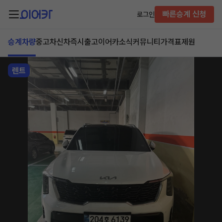
빠른승계 신청
로그인
승계차량
중고차
신차즉시출고
이어카소식
커뮤니티
가격표
제원
렌트