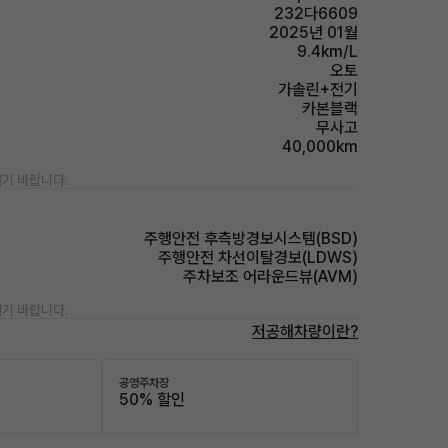
232다6609
2025년 01월
9.4km/L
오토
가솔린+전기
카본블랙
무사고
40,000km
기 바랍니다.
주행안전 후측방경보시스템(BSD)
주행안전 차선이탈경보(LDWS)
주차보조 어라운드뷰(AVM)
기 바랍니다.
저공해차량이란?
공영주차장
50% 할인