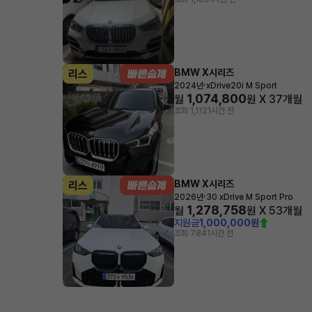
BMW X시리즈
리스
·
2024년
xDrive20i M Sport
1,074,800
월
원 X
37
개월
조회 1,112
1시간 전
BMW X시리즈
리스
·
2026년
30 xDrive M Sport Pro
1,278,758
월
원 X
53
개월
지원금
1,000,000원
조회 784
1시간 전