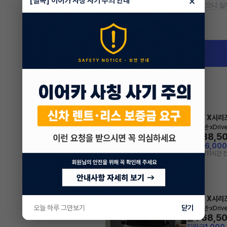
×
[필독] 이어카 사칭 사기 주의 안내
* 본 정보는 지자체마다 다를 수 있으니 실
차량 위치
서울 광진구 구의동
BMW X시리
리스
·
2024년
xDriv
988,5
월
지원금
6,00
조회 781
1시간 
BMW X시리
리스
·
오늘 하루 그만보기
닫기
2022년
xDrive
768,5
월