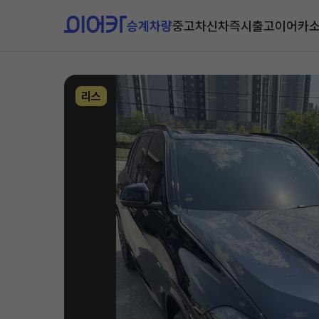
승계차량
중고차
신차즉시출고
이어카
리스