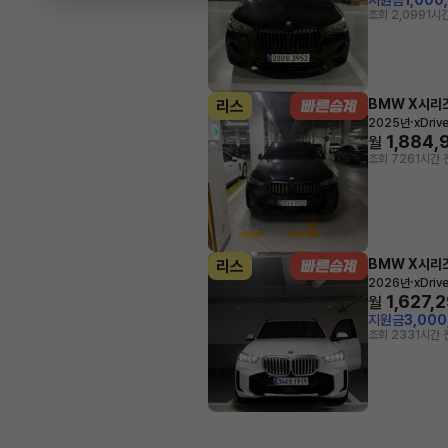
지원금
1,000
조회 2,099
1시
BMW X시리
리스
·
2025년
xDriv
1,884,
월
조회 726
1시간 
BMW X시리
리스
·
2026년
xDriv
1,627,
월
지원금
3,00
조회 233
1시간 