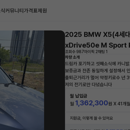
소식
커뮤니티
가격표
제원
2025 BMW X5(4세대
xDrive50e M Sport 
조회수 987
마이픽 2
채팅 1
차량 소개
드림카 포기하고 셋째소식에 카니발
보증금과 잔존 동일하게 설정해서 
출퇴근거리가 멀어 약정키로수 년 
저의 전기로만 다녔습니다
월 납입금
1,362,300
월
원 X 41개
지원금, 이렇게 쓸 수 있어요