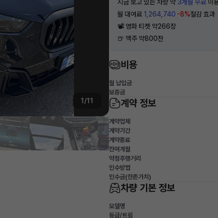
지금 보고 있는 차량 약
3개월 무료
이용
월 대여료
1,264,740
-8%
절감 효과
📽 영화 티켓 약266장
🍺 맥주 약800잔
비용
월 납입금
보증금
1/11
계약 정보
계약업체
계약기간
계약종료
잔여개월
약정주행거리
인수방법
인수금(잔존가치)
차량 기본 정보
모델명
등급/트림