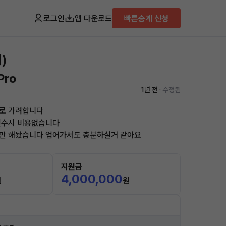
로그인
앱 다운로드
빠른승계 신청
)
Pro
1년 전 ·
수정됨
로 가려합니다
인수시 비용없습니다
3만 해놨습니다 업어가셔도 충분하실거 같아요
지원금
4,000,000
월
원