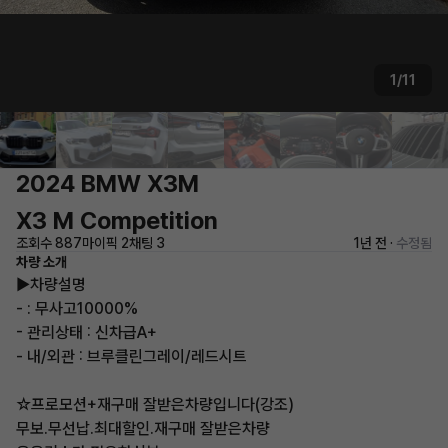
1/11
2024 BMW X3M
X3 M Competition
조회수 887
마이픽 2
채팅 3
1년 전 ·
수정됨
차량 소개
▶차량설명
- : 무사고10000%
- 관리상태 : 신차급A+
- 내/외관 : 브루클린그레이/레드시트
☆프로모션+재구매 잘받은차량입니다(강조)
무보.무선납.최대할인.재구매 잘받은차량