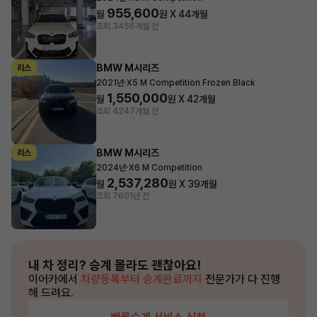
955,600
월
원 X
44
개월
조회 345
6개월 전
BMW M시리즈
리스
·
2021년
X5 M Competition Frozen Black
1,550,000
월
원 X
42
개월
조회 424
7개월 전
BMW M시리즈
리스
·
2024년
X6 M Competition
2,537,280
월
원 X
39
개월
조회 760
1년 전
내 차 정리?
승계 몰라도 괜찮아요!
이어카에서
차량등록부터 승계완료까지
전문가가 다 진행
해 드려요.