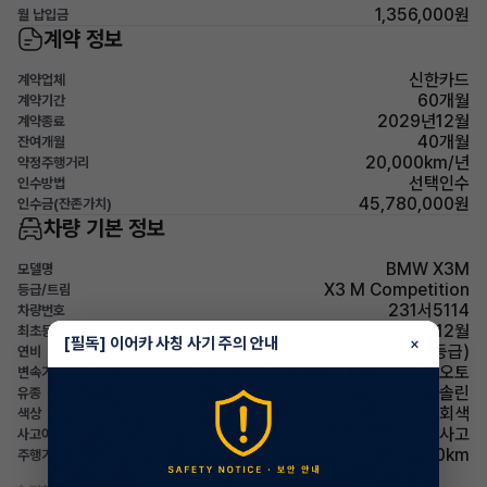
1,356,000원
월 납입금
계약 정보
신한카드
계약업체
60개월
계약기간
2029년12월
계약종료
40개월
잔여개월
20,000km/년
약정주행거리
선택인수
인수방법
45,780,000원
인수금(잔존가치)
차량 기본 정보
BMW X3M
모델명
X3 M Competition
등급/트림
231서5114
차량번호
2024년 12월
최초등록
[필독] 이어카 사칭 사기 주의 안내
×
7.1km/L (5등급)
연비
오토
변속기
가솔린
유종
회색
색상
무사고
사고이력
5,500km
주행거리(등록일기준)