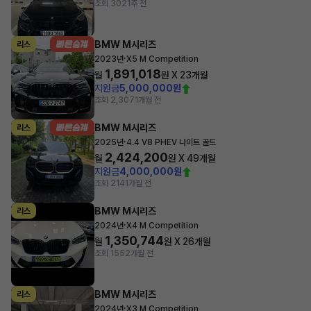
조회 302
1주 전
BMW M시리즈
리스
·
2023년
X5 M Competition
1,891,018
월
원 X
23
개월
지원금
5,000,000원
조회 2,307
1개월 전
BMW M시리즈
리스
·
2025년
4.4 V8 PHEV 나이트 골드
2,424,200
월
원 X
49
개월
지원금
4,000,000원
조회 214
1개월 전
BMW M시리즈
리스
·
2024년
X4 M Competition
1,350,744
월
원 X
26
개월
조회 155
2개월 전
BMW M시리즈
리스
·
2024년
X3 M Competition