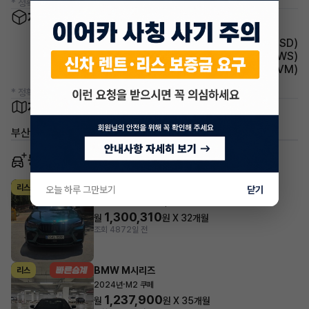
* 정확한 정보는 판매자와 반드시 확인하시기 바랍니다.
차량 옵션 정보
주행안전 후측방경보시스템(BSD)
주행안전 차선이탈경보(LDWS)
주차보조 어라운드뷰(AVM)
* 정확한 정보는 판매자와 반드시 확인하시기 바랍니다.
차량 위치
부산 해운대구 송정동
동일 차종 이어카
BMW M시리즈
리스
오늘 하루 그만보기
닫기
·
2021년
X6 M Competition
1,300,310
월
원 X
32
개월
조회 487
2일 전
BMW M시리즈
리스
·
2024년
M2 쿠페
1,237,900
월
원 X
35
개월