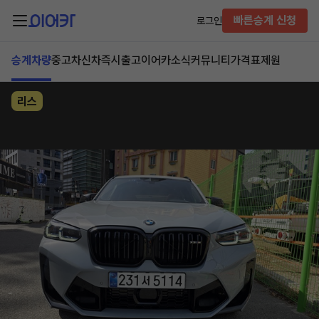
빠른승계 신청
로그인
승계차량
중고차
신차즉시출고
이어카소식
커뮤니티
가격표
제원
리스