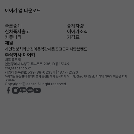
이어카 앱 다운로드
빠른승계
승계차량
신차즉시출고
이어카소식
커뮤니티
가격표
제원
개인정보처리방침
이용약관
채용공고
공지사항
브랜드
주식회사 이어카
대표 유우재
인천광역시 부평구 주부토로 236, D동 1514호
cs@eacar.co.kr
사업자 등록번호 539-88-02334 | 1877-2520
이어카는 통신판매 중개자로서 통신판매의 당사자가 아니며, 상품, 거래정보, 거래에 대하여 책임을 지지
않습니다.
Copyrightⓒ eacar. All right reserved.