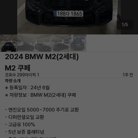
1/5
2024 BMW M2(2세대)
M2 쿠페
조회수 299
마이픽 1
1주 전
차량 소개
※ 등록일자 : 24년 6월
※ 차량정보 : BMW M2(2세대) 쿠페
- 엔진오일 5000~7000 주기로 교환
- 디퍼런셜오일 교환
- 고급유 100%
- 5년 보증 플래티넘