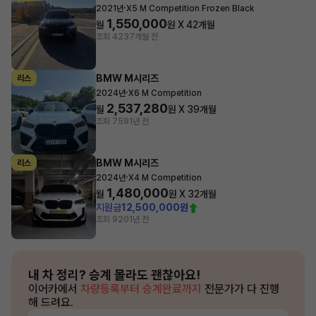
·
2021년
X5 M Competition Frozen Black
1,550,000
월
원 X
42
개월
조회 423
7개월 전
BMW M시리즈
리스
·
2024년
X6 M Competition
2,537,280
월
원 X
39
개월
조회 759
1년 전
BMW M시리즈
리스
·
2024년
X4 M Competition
1,480,000
월
원 X
32
개월
지원금
12,500,000원
조회 920
1년 전
내 차 정리?
승계 몰라도 괜찮아요!
이어카에서
차량등록부터 승계완료까지
전문가가 다 진행
해 드려요.