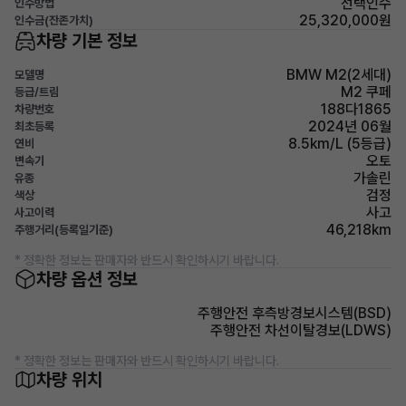
선택인수
인수방법
25,320,000원
인수금(잔존가치)
차량 기본 정보
BMW M2(2세대)
모델명
M2 쿠페
등급/트림
188다1865
차량번호
2024년 06월
최초등록
8.5km/L (5등급)
연비
오토
변속기
가솔린
유종
검정
색상
사고
사고이력
46,218km
주행거리(등록일기준)
* 정확한 정보는 판매자와 반드시 확인하시기 바랍니다.
차량 옵션 정보
주행안전 후측방경보시스템(BSD)
주행안전 차선이탈경보(LDWS)
* 정확한 정보는 판매자와 반드시 확인하시기 바랍니다.
차량 위치