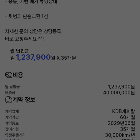
- 중통, 가변 배기 튜닝상태
- 뒷범퍼 단순교환 1건
자세한 문의 상담은 상담등록
바로 요청주세요 ^^!
월 납입금
1,237,900
월
원 X 35개월
비용
1,237,900원
월 납입금
40,000,000원
보증금
계약 정보
KDB캐피탈
계약업체
60개월
계약기간
2029년06월
계약종료
35개월
잔여개월
30,000km/년
약정주행거리