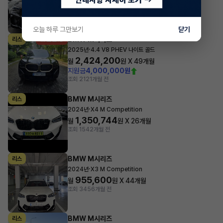
1,891,018
월
원 X
23
개월
지원금
5,000,000원
조회 2,307
1개월 전
오늘 하루 그만보기
닫기
BMW M시리즈
리스
·
2025년
4.4 V8 PHEV 나이트 골드
2,424,200
월
원 X
49
개월
지원금
4,000,000원
조회 212
1개월 전
BMW M시리즈
리스
·
2024년
X4 M Competition
1,350,744
월
원 X
26
개월
조회 154
2개월 전
BMW M시리즈
리스
·
2024년
X3 M Competition
955,600
월
원 X
44
개월
조회 345
6개월 전
BMW M시리즈
리스