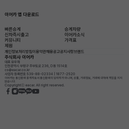
이어카 앱 다운로드
빠른승계
승계차량
신차즉시출고
이어카소식
커뮤니티
가격표
제원
개인정보처리방침
이용약관
채용공고
공지사항
브랜드
주식회사 이어카
대표 유우재
인천광역시 부평구 주부토로 236, D동 1514호
cs@eacar.co.kr
사업자 등록번호 539-88-02334 | 1877-2520
이어카는 통신판매 중개자로서 통신판매의 당사자가 아니며, 상품, 거래정보, 거래에 대하여 책임을 지지
않습니다.
Copyrightⓒ eacar. All right reserved.