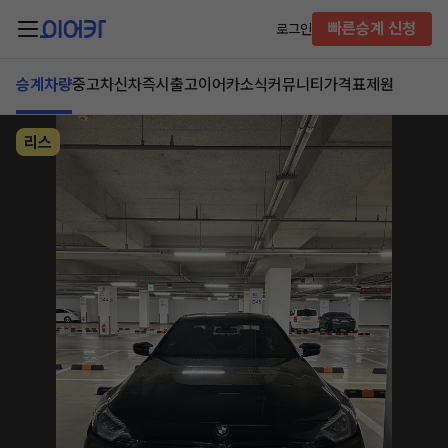
빠른승계 신청
로그인
승계차량
중고차
신차즉시출고
이어카소식
커뮤니티
가격표
제원
리스