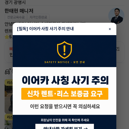
경기 광명시
한태현 매니저
전문교육수료
자격인증완료
안녕하세요! 이어카 승계전문가 한태현입니다.
[필독] 이어카 사칭 사기 주의 안내
×
렌트, 리스 승계 깔끔하게 해결해 드리겠습니다!
5.0
(21)
빠른승계
서비스
자세히 보기
인증 차량으로 승계하는 이유?
동일 차종 이어카
BMW M시리즈
리스
·
2021년
X6 M Competition
1,300,310
월
원 X
32
개월
조회 484
2일 전
BMW M시리즈
리스
·
2023년
X5 M Competition