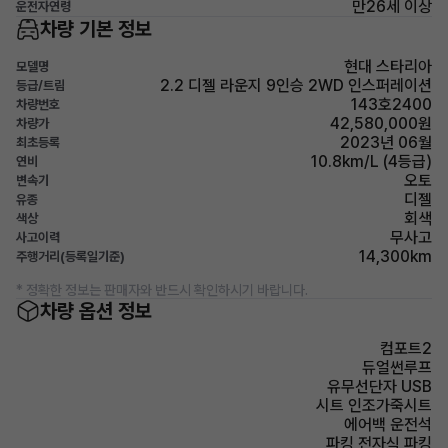
만26세 이상
운전자연령
차량 기본 정보
현대 스타리아
모델명
2.2 디젤 라운지 9인승 2WD 인스퍼레이션
등급/트림
143호2400
차량번호
42,580,000원
차량가
2023년 06월
최초등록
10.8km/L (4등급)
연비
오토
변속기
디젤
유종
회색
색상
무사고
사고이력
14,300km
주행거리(등록일기준)
* 정확한 정보는 판매자와 반드시 확인하시기 바랍니다.
차량 옵션 정보
컴포트2
듀얼썬루프
유무선단자 USB
시트 인조가죽시트
에어백 운전석
파킹 전자식 파킹