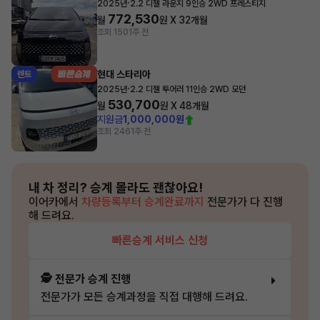
·
2025년
2.2 디젤 라운지 9인승 2WD 프레스티지
772,530
월
원 X
32
개월
조회 150
1주 전
현대 스타리아
렌트
·
2025년
2.2 디젤 투어러 11인승 2WD 모던
530,700
월
원 X
48
개월
지원금
1,000,000원
조회 246
1주 전
내 차 정리?
승계 몰라도 괜찮아요!
이어카에서
차량등록부터 승계완료까지
전문가가 다 진행
해 드려요.
빠른승계 서비스 신청
🕵️ 전문가 승계 진행
전문가가 모든 승계과정을 직접 대행해 드려요.