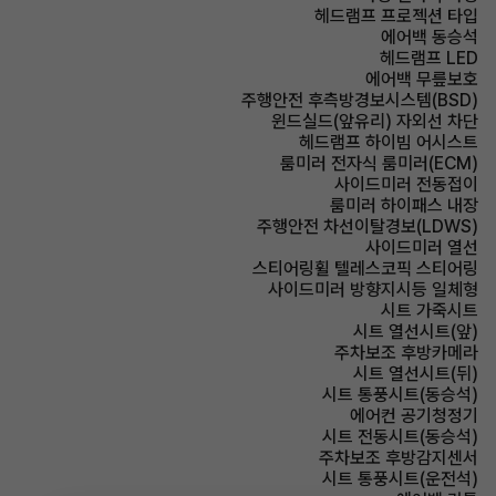
헤드램프 프로젝션 타입
에어백 동승석
헤드램프 LED
에어백 무릎보호
주행안전 후측방경보시스템(BSD)
윈드실드(앞유리) 자외선 차단
헤드램프 하이빔 어시스트
룸미러 전자식 룸미러(ECM)
사이드미러 전동접이
룸미러 하이패스 내장
주행안전 차선이탈경보(LDWS)
사이드미러 열선
스티어링휠 텔레스코픽 스티어링
사이드미러 방향지시등 일체형
시트 가죽시트
시트 열선시트(앞)
주차보조 후방카메라
시트 열선시트(뒤)
시트 통풍시트(동승석)
에어컨 공기청정기
시트 전동시트(동승석)
주차보조 후방감지센서
시트 통풍시트(운전석)