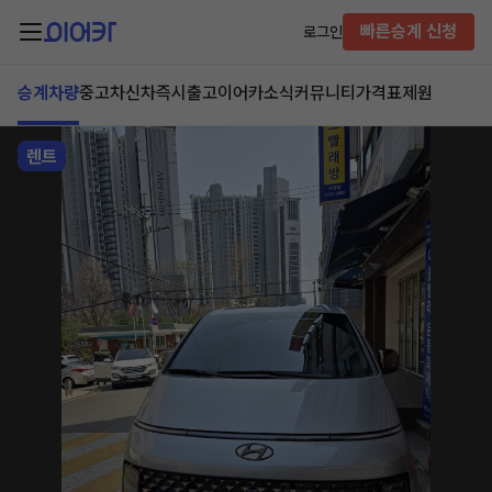
빠른승계 신청
로그인
승계차량
중고차
신차즉시출고
이어카소식
커뮤니티
가격표
제원
렌트