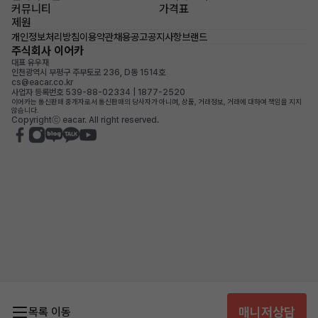
커뮤니티
가격표
제원
개인정보처리방침
이용약관
채용공고
공지사항
브랜드
주식회사 이어카
대표 유우재
인천광역시 부평구 주부토로 236, D동 1514호
cs@eacar.co.kr
사업자 등록번호 539-88-02334 | 1877-2520
이어카는 통신판매 중개자로서 통신판매의 당사자가 아니며, 상품, 거래정보, 거래에 대하여 책임을 지지
않습니다.
Copyrightⓒ eacar. All right reserved.
매니저상담
목록 이동