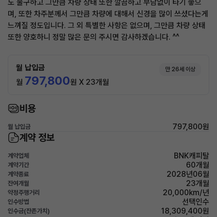
도 불구하고 그만큼 차량 상태 또한 깔끔하고 부담없이 타기 좋으
며, 또한 차주분께서 그만큼 차량에 대해서 신경을 많이 쓰셨다는게
느껴질 정도입니다. 그 외 특별한 사항은 없으며, 그만큼 차량 상태
또한 양호하니 정말 많은 문의 주시면 감사하겠습니다. ^^
월 납입금
만 26세 이상
797,800
월
원 X 23개월
비용
797,800원
월 납입금
계약 정보
BNK캐피탈
계약업체
60개월
계약기간
2028년06월
계약종료
23개월
잔여개월
20,000km/년
약정주행거리
선택인수
인수방법
18,309,400원
인수금(잔존가치)