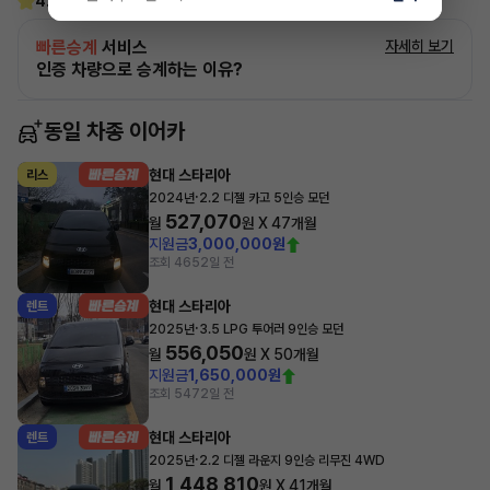
4.6
(15)
빠른승계
서비스
자세히 보기
인증 차량으로 승계하는 이유?
동일 차종 이어카
현대 스타리아
리스
·
2024년
2.2 디젤 카고 5인승 모던
527,070
월
원 X
47
개월
지원금
3,000,000원
조회 465
2일 전
현대 스타리아
렌트
·
2025년
3.5 LPG 투어러 9인승 모던
556,050
월
원 X
50
개월
지원금
1,650,000원
조회 547
2일 전
현대 스타리아
렌트
·
2025년
2.2 디젤 라운지 9인승 리무진 4WD
1,448,810
월
원 X
41
개월