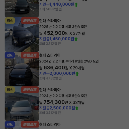
지원금
1,440,000원
조회 508
2일 전
현대 스타리아
리스
·
2025년
2.2 디젤 카고 3인승 모던
452,900
월
원 X
37
개월
지원금
1,450,000원
조회 331
2일 전
현대 스타리아
렌트
·
2024년
2.2 디젤 투어러 9인승 2WD 모던
636,400
월
원 X
29
개월
지원금
2,000,000원
조회 473
2일 전
현대 스타리아
리스
·
2024년
2.2 디젤 카고 5인승 모던
754,300
월
원 X
33
개월
지원금
2,500,000원
조회 341
2일 전
현대 스타리아
렌트