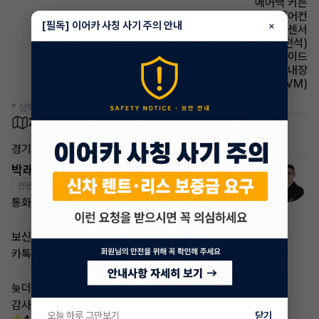
에어백 커튼
에어컨 풀오토에어컨
[필독] 이어카 사칭 사기 주의 안내
×
주차보조 전방감지센서
시트 전동시트(운전석)
에어백 사이드
스티어링휠 열선내장
주차보조 어라운드뷰(AVM)
* 정확한 정보는 판매자와 반드시 확인하시기 바랍니다.
차량 위치
경기 수원시 팔달구 우만동
박래철 매니저
전문교육수료
자격인증완료
통화가 부재중 이더라도
보신 차량 차량번호
카톡 남겨주시면
늦더라도 답변 드리도록 하겠습니다
감사합니다
오늘 하루 그만보기
닫기