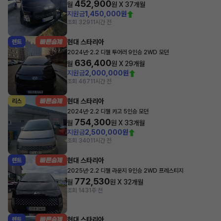
452,900
월
원 X
37
개월
지원금
1,450,000원
조회 329
11시간 전
현대 스타리아
렌트
·
2024년
2.2 디젤 투어러 9인승 2WD 모던
636,400
월
원 X
29
개월
지원금
2,000,000원
조회 467
11시간 전
현대 스타리아
리스
·
2024년
2.2 디젤 카고 5인승 모던
754,300
월
원 X
33
개월
지원금
2,500,000원
조회 340
11시간 전
현대 스타리아
렌트
·
2025년
2.2 디젤 라운지 9인승 2WD 프레스티지
772,530
월
원 X
32
개월
조회 143
1주 전
현대 스타리아
렌트