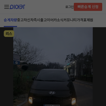
빠른승계 신청
로그인
승계차량
중고차
신차즉시출고
이어카소식
커뮤니티
가격표
제원
리스