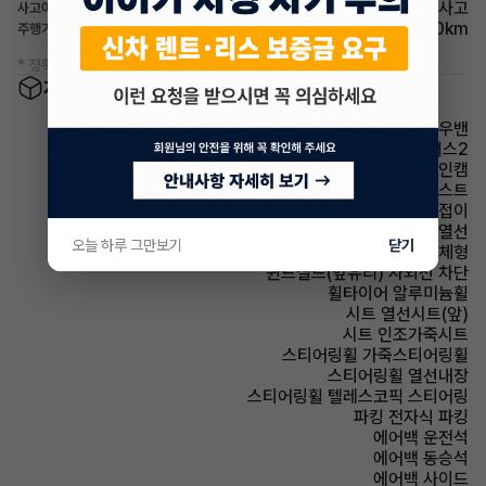
무사고
사고이력
78,000km
주행거리(등록일기준)
* 정확한 정보는 판매자와 반드시 확인하시기 바랍니다.
차량 옵션 정보
윈도우밴
멀티미디어내비플러스2
빌트인캠
헤드램프 하이빔 어시스트
사이드미러 전동접이
사이드미러 열선
오늘 하루 그만보기
닫기
사이드미러 방향지시등 일체형
윈드실드(앞유리) 자외선 차단
휠타이어 알루미늄휠
시트 열선시트(앞)
시트 인조가죽시트
스티어링휠 가죽스티어링휠
스티어링휠 열선내장
스티어링휠 텔레스코픽 스티어링
파킹 전자식 파킹
에어백 운전석
에어백 동승석
에어백 사이드