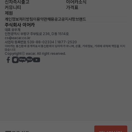
신차즉시출고
이어카소식
커뮤니티
가격표
제원
개인정보처리방침
이용약관
채용공고
공지사항
브랜드
주식회사 이어카
대표 유우재
인천광역시 부평구 주부토로 236, D동 1514호
cs@eacar.co.kr
사업자 등록번호 539-88-02334 | 1877-2520
이어카는 통신판매 중개자로서 통신판매의 당사자가 아니며, 상품, 거래정보, 거래에 대하여 책임을 지지
않습니다.
Copyrightⓒ eacar. All right reserved.