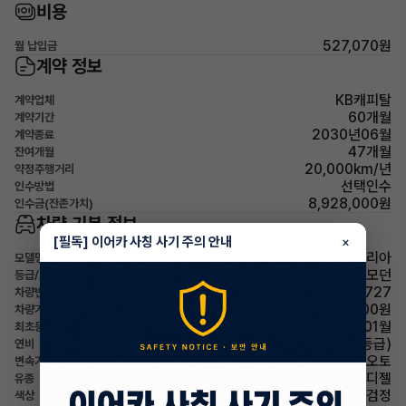
비용
527,070원
월 납입금
계약 정보
KB캐피탈
계약업체
60개월
계약기간
2030년06월
계약종료
47개월
잔여개월
20,000km/년
약정주행거리
선택인수
인수방법
8,928,000원
인수금(잔존가치)
차량 기본 정보
[필독] 이어카 사칭 사기 주의 안내
×
현대 스타리아
모델명
2.2 디젤 카고 5인승 모던
등급/트림
808부4727
차량번호
33,480,000원
차량가
2024년 01월
최초등록
11.3km/L (4등급)
연비
오토
변속기
디젤
유종
검정
색상