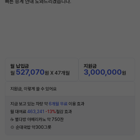
빠른 승계 안내 도와드리겠습니다.
월 납입금
지원금
527,070
3,000,000
월
원 X 47개월
원
지원금, 이렇게 쓸 수 있어요
지금 보고 있는 차량 약
6개월 무료
이용 효과
월 대여료
463,241
-13%
절감 효과
☕️ 별다방 아메리카노 약 750잔
🍲 순대국밥 약300그릇