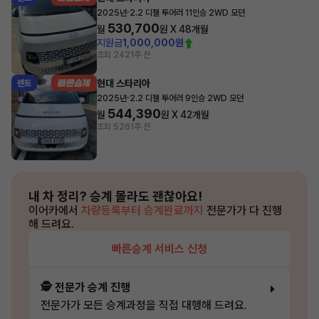
·
2025년
2.2 디젤 투어러 11인승 2WD 모던
530,700
월
원 X
48
개월
지원금
1,000,000원
조회 242
1주 전
현대 스타리아
렌트
·
2025년
2.2 디젤 투어러 9인승 2WD 모던
544,390
월
원 X
42
개월
조회 526
1주 전
내 차 정리?
승계 몰라도 괜찮아요!
이어카에서
차량등록부터 승계완료까지
전문가가 다 진행
해 드려요.
빠른승계 서비스 신청
🕵️ 전문가 승계 진행
전문가가 모든 승계과정을 직접 대행해 드려요.