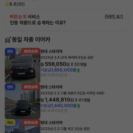
5.0
(30)
빠른승계
서비스
자세히 보기
인증 차량으로 승계하는 이유?
동일 차종 이어카
현대 스타리아
렌트
·
2025년
3.5 LPG 투어러 9인승 모던
556,050
월
원 X
50
개월
지원금
1,650,000원
조회 535
11시간 전
현대 스타리아
렌트
·
2025년
2.2 디젤 라운지 9인승 리무진 4WD
1,448,810
월
원 X
41
개월
지원금
1,440,000원
조회 504
11시간 전
현대 스타리아
리스
·
2025년
2.2 디젤 카고 3인승 모던